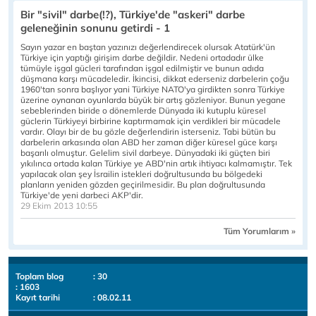
Bir "sivil" darbe(!?), Türkiye'de "askeri" darbe
geleneğinin sonunu getirdi - 1
Sayın yazar en baştan yazınızı değerlendirecek olursak Atatürk'ün
Türkiye için yaptığı girişim darbe değildir. Nedeni ortadadır ülke
tümüyle işgal gücleri tarafından işgal edilmiştir ve bunun adıda
düşmana karşı mücadeledir. İkincisi, dikkat ederseniz darbelerin çoğu
1960'tan sonra başlıyor yani Türkiye NATO'ya girdikten sonra Türkiye
üzerine oynanan oyunlarda büyük bir artış gözleniyor. Bunun yegane
sebeblerinden biride o dönemlerde Dünyada iki kutuplu küresel
güclerin Türkiyeyi birbirine kaptırmamak için verdikleri bir mücadele
vardır. Olayı bir de bu gözle değerlendirin isterseniz. Tabi bütün bu
darbelerin arkasında olan ABD her zaman diğer küresel güce karşı
başarılı olmuştur. Gelelim sivil darbeye. Dünyadaki iki güçten biri
yıkılınca ortada kalan Türkiye ye ABD'nin artık ihtiyacı kalmamıştır. Tek
yapılacak olan şey İsrailin istekleri doğrultusunda bu bölgedeki
planların yeniden gözden geçirilmesidir. Bu plan doğrultusunda
Türkiye'de yeni darbeci AKP'dir.
29 Ekim 2013 10:55
Tüm Yorumlarım »
Toplam blog
: 30
: 1603
Kayıt tarihi
: 08.02.11