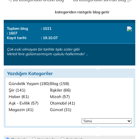
kategoriden rastgele blog getir
Toplam blog
: 1021
: 1607
Kayıt tarihi
: 19.10.07
Çok eski olmayan bir tarihte tıpkı sizler gibi
Melek'lere gülümsermişim uykulu hallerimde! ..
Yazdığım Kategoriler
Gündelik Yaşam (180)
Blog (158)
Şiir (141)
İlişkiler (66)
Haber (61)
Mizah (57)
Aşk - Evlilik (57)
Otomobil (41)
Magazin (41)
Güncel (31)