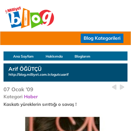
Blog Kategorileri
Ana Sayfam
Hakkımda
Bloglarım
Arif ÖĞÜTÇÜ
http://blog.milliyet.com.tr/ogutcuarif
07 Ocak '09
Kategori
Haber
Kaskatı yüreklerin sırıttığı o savaş !