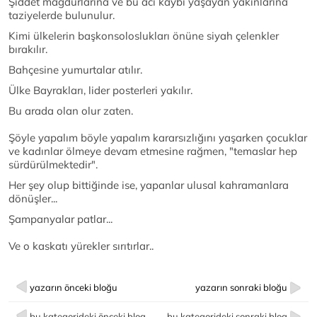
Şiddet mağdurlarına ve bu acı kaybı yaşayan yakınlarına
taziyelerde bulunulur.
Kimi ülkelerin başkonsoloslukları önüne siyah çelenkler
bırakılır.
Bahçesine yumurtalar atılır.
Ülke Bayrakları, lider posterleri yakılır.
Bu arada olan olur zaten.
Şöyle yapalım böyle yapalım kararsızlığını yaşarken çocuklar
ve kadınlar ölmeye devam etmesine rağmen, "temaslar hep
sürdürülmektedir".
Her şey olup bittiğinde ise, yapanlar ulusal kahramanlara
dönüşler...
Şampanyalar patlar...
Ve o kaskatı yürekler sırıtırlar..
yazarın önceki bloğu
yazarın sonraki bloğu
bu kategorideki önceki blog
bu kategorideki sonraki blog