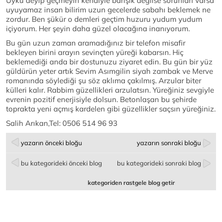
Uyku deyip geçmeyin kendiyle barışık değilse sorunları varsa
uyuyamaz insan bilirim uzun gecelerde sabahı beklemek ne
zordur. Ben şükür o demleri geçtim huzuru yudum yudum
içiyorum. Her şeyin daha güzel olacağına inanıyorum.
Bu gün uzun zaman aramadığınız bir telefon misafir
bekleyen birini arayın sevinçten yüreği kabarsın. Hiç
beklemediği anda bir dostunuzu ziyaret edin. Bu gün bir yüz
güldürün yeter artık Sevim Asımgilin siyah zambak ve Merve
romanında söylediği şu söz aklıma çakılmış. Arzular biter
külleri kalır. Rabbim güzellikleri arzulatsın. Yüreğiniz sevgiyle
evrenin pozitif enerjisiyle dolsun. Betonlaşan bu şehirde
toprakta yeni açmış kardelen gibi güzellikler saçsın yüreğiniz.
Salih Arıkan,Tel: 0506 514 96 93
yazarın önceki bloğu
yazarın sonraki bloğu
bu kategorideki önceki blog
bu kategorideki sonraki blog
kategoriden rastgele blog getir