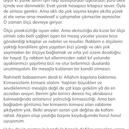
diyor ki yürek senin işin hep savaşlardan aşklardan yara bere
içinde eve dönmektir. Evet yürek hesapsız kitapsız sever. Öyle
de olması gerekir. Ama aklı da yok sayma keşke akılla yürek
el ele verse ama maalesef o çatışmalar çıkmazlar açmazlar.
O zaman ölçü devreye giriyor.
Ölçü yüreksizliğe isyan eder. Ama akılsızlığa da kızar bir ölçü
olmalı oda belli çağları aşan bir mesaj yüceler yücesi bize
gönderdiği kitaplar ve nebiler ve resuller. Rabbim o ölçülerin
yaktığı kandillere göre yaşatsın bizi yüreği ve aklı yok
saymadan bir ölçüye bağlamak ve orta yol üzere dosdoğru
bir hayat. Ey rabbim tut ellerimizden sabit kıl yolunda
ayaklarımızı şaşırtma bizi ne olur birbirimizi dualarda
unutmayalım. Bir mesajla kutlanan bir kandil olmasın.
Rahmetli babaannem derdi ki Allahım kapılara baktırma.
Kimsesizlerin kimsesi olalım. Yaşlıları büyükleri ve
sevdiklerimizi mesajla değil de çat kapı gidelim yâ da en
azından arayın. Benim gibi birinci derece hiç akrabanız
kalmadığında anlarsınız yalnızlığı kimsesizliği. Ama ben
bağladım gönlümü her kimsenin kimsesi olan rabbime
şikâyetim yok. Belki arayan soran çok değilse de kafam
rahat. Akşam olup yastığa başımı koyduğumda horul horul
uyuyorum.