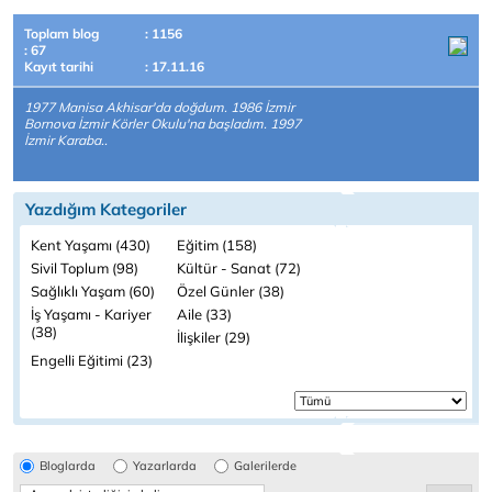
Toplam blog
: 1156
: 67
Kayıt tarihi
: 17.11.16
1977 Manisa Akhisar'da doğdum. 1986 İzmir
Bornova İzmir Körler Okulu'na başladım. 1997
İzmir Karaba..
Yazdığım Kategoriler
Kent Yaşamı (430)
Eğitim (158)
Sivil Toplum (98)
Kültür - Sanat (72)
Sağlıklı Yaşam (60)
Özel Günler (38)
İş Yaşamı - Kariyer
Aile (33)
(38)
İlişkiler (29)
Engelli Eğitimi (23)
Bloglarda
Yazarlarda
Galerilerde