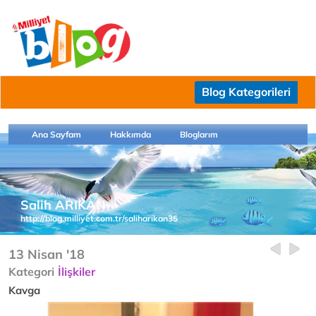
Blog Kategorileri
Ana Sayfam
Hakkımda
Bloglarım
Salih ARIKAN
http://blog.milliyet.com.tr/saliharikan35
13 Nisan '18
Kategori
İlişkiler
Kavga