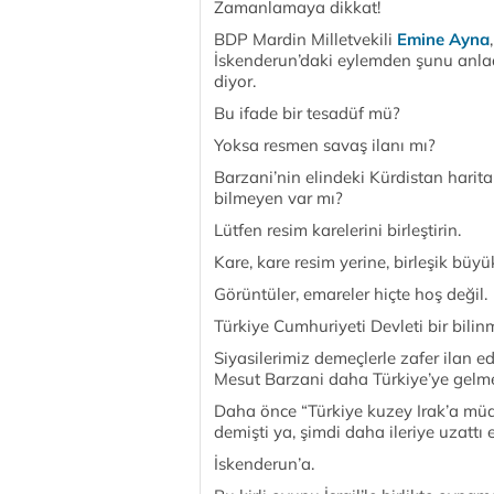
Zamanlamaya dikkat!
BDP Mardin Milletvekili
Emine Ayna
İskenderun’daki eylemden şunu anla
diyor.
Bu ifade bir tesadüf mü?
Yoksa resmen savaş ilanı mı?
Barzani’nin elindeki Kürdistan harital
bilmeyen var mı?
Lütfen resim karelerini birleştirin.
Kare, kare resim yerine, birleşik büy
Görüntüler, emareler hiçte hoş değil.
Türkiye Cumhuriyeti Devleti bir bili
Siyasilerimiz demeçlerle zafer ilan ed
Mesut Barzani daha Türkiye’ye gelmed
Daha önce “Türkiye kuzey Irak’a müd
demişti ya, şimdi daha ileriye uzattı e
İskenderun’a.