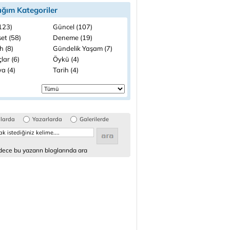
ığım Kategoriler
(123)
Güncel (107)
et (58)
Deneme (19)
h (8)
Gündelik Yaşam (7)
lar (6)
Öykü (4)
a (4)
Tarih (4)
glarda
Yazarlarda
Galerilerde
ece bu yazarın bloglarında ara