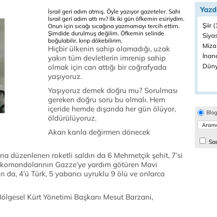
Yazd
İsrail geri adım atmış. Öyle yazıyor gazeteler. Sahi
İsrail geri adım attı mı? İlk iki gün öfkemin esiriydim.
Şiir 
Onun için sıcağı sıcağına yazmamayı tercih ettim.
Şimdide durulmuş değilim. Öfkemin selinde
Siyas
boğulabilir, kırıp dökebilirim.
Miza
Hiçbir ülkenin sahip olamadığı, uzak
İnanç
yakın tüm devletlerin imrenip sahip
Düny
olmak için can attığı bir coğrafyada
yaşıyoruz.
Yaşıyoruz demek doğru mu? Sorulması
gereken doğru soru bu olmalı. Hem
içeride hemde dışarıda her gün ölüyor,
Blo
öldürülüyoruz.
Akan kanla değirmen dönecek
Sad
a düzenlenen roketli saldırı da 6 Mehmetçik şehit, 7’si
ail komandolarının Gazze’ye yardım götüren Mavi
 da, 4’ü Türk, 5 yabancı uyruklu 9 ölü ve onlarca
Bölgesel Kürt Yönetimi Başkanı Mesut Barzani,