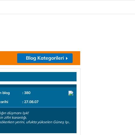
Blog Kategorileri
m blog
: 380
tarihi
: 27.08.07
ığın düşmanı Işık!
 zifiri karanlığı,
sökerken yerini, ufukta yükselen Güneş Işı..