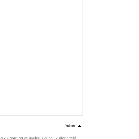
Yukarı
 kullanıcıları ve üyeleri, üçüncü kişilerin telif