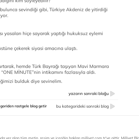
madığını kim söyleyebilir?
ulunca sevindiği gibi, Türkiye Akdeniz de yitirdiği
yor.
ası yasaları hiçe sayarak yaptığı hukuksuz eylemi
üstüne çekerek siyasi amacına ulaştı.
urtarak, hemde Türk Bayrağı taşıyan Mavi Marmara
, “ONE MİNUTE”nin intikamını fazlasıyla aldı.
ğimizi bulduk diye sevinelim.
yazarın sonraki bloğu
goriden rastgele blog getir
bu kategorideki sonraki blog
a yer alan tüm metin, resim ve içeriğin hakları milliyet.com.tr'ye aittir. Milliyet Blog