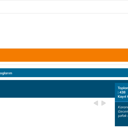
loglarım
Topla
: 438
Kayıt 
Karanl
Gecenin
şafak 