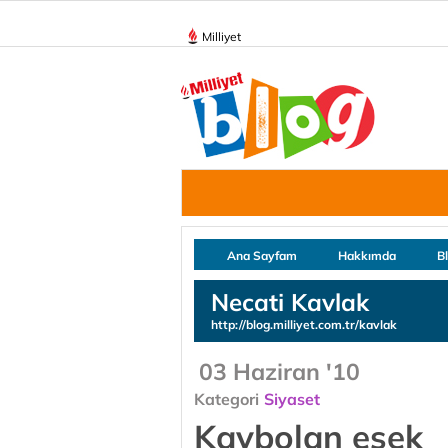
Milliyet
Ana Sayfam
Hakkımda
B
Necati Kavlak
http://blog.milliyet.com.tr/kavlak
03 Haziran '10
Kategori
Siyaset
Kaybolan eşek