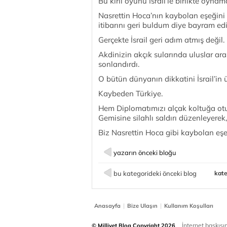
Bu kirli oyunu İsrail’le birlikte oyna
Nasrettin Hoca’nın kaybolan eşeğini b
itibarını geri buldum diye bayram edi
Gerçekte İsrail geri adım atmış değil.
Akdinizin akçık sularında uluslar ar
sonlandırdı.
O bütün dünyanın dikkatini İsrail’in 
Kaybeden Türkiye.
Hem Diplomatımızı alçak koltuğa ot
Gemisine silahlı saldırı düzenleyerek
Biz Nasrettin Hoca gibi kaybolan eşe
yazarın önceki bloğu
bu kategorideki önceki blog
kate
|
|
Anasayfa
Bize Ulaşın
Kullanım Koşulları
İnternet baskısınd
© Milliyet Blog Copyright 2026