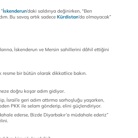
, ”
İskenderun
’daki saldırıya değinirken, “Ben
dım. Bu savaş artık sadece
Kürdistan
’da olmayacak”
arına, İskenderun ve Mersin sahillerini dâhil ettiğini
ük resme bir bütün olarak dikkatlice bakın.
nmeze doğru koşar adım gidiyor.
ip, İsrail’e geri adım attırma sarhoşluğu yaşarken,
en PKK ile selam gönderip, elini güçlendiriyor.
ahale ederse, Bizde Diyarbakır’a müdahale ederiz”
lini.