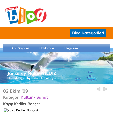
Blog Kategorileri
Ana Sayfam
Hakkımda
Bloglarım
Janserey Nalan YILDIZ
http://blog.milliyet.com.tr/nalanyildiz
02 Ekim '09
Kategori
Kültür - Sanat
Kayıp Kediler Bahçesi