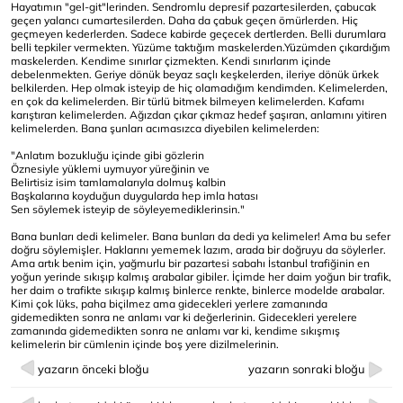
Hayatımın "gel-git"lerinden. Sendromlu depresif pazartesilerden, çabucak
geçen yalancı cumartesilerden. Daha da çabuk geçen ömürlerden. Hiç
geçmeyen kederlerden. Sadece kabirde geçecek dertlerden. Belli durumlara
belli tepkiler vermekten. Yüzüme taktığım maskelerden.Yüzümden çıkardığım
maskelerden. Kendime sınırlar çizmekten. Kendi sınırlarım içinde
debelenmekten. Geriye dönük beyaz saçlı keşkelerden, ileriye dönük ürkek
belkilerden. Hep olmak isteyip de hiç olamadığım kendimden. Kelimelerden,
en çok da kelimelerden. Bir türlü bitmek bilmeyen kelimelerden. Kafamı
karıştıran kelimelerden. Ağızdan çıkar çıkmaz hedef şaşıran, anlamını yitiren
kelimelerden. Bana şunları acımasızca diyebilen kelimelerden:
"Anlatım bozukluğu içinde gibi gözlerin
Öznesiyle yüklemi uymuyor yüreğinin ve
Belirtisiz isim tamlamalarıyla dolmuş kalbin
Başkalarına koyduğun duygularda hep imla hatası
Sen söylemek isteyip de söyleyemediklerinsin."
Bana bunları dedi kelimeler. Bana bunları da dedi ya kelimeler! Ama bu sefer
doğru söylemişler. Haklarını yememek lazım, arada bir doğruyu da söylerler.
Ama artık benim için, yağmurlu bir pazartesi sabahı İstanbul trafiğinin en
yoğun yerinde sıkışıp kalmış arabalar gibiler. İçimde her daim yoğun bir trafik,
her daim o trafikte sıkışıp kalmış binlerce renkte, binlerce modelde arabalar.
Kimi çok lüks, paha biçilmez ama gidecekleri yerlere zamanında
gidemedikten sonra ne anlamı var ki değerlerinin. Gidecekleri yerelere
zamanında gidemedikten sonra ne anlamı var ki, kendime sıkışmış
kelimelerin bir cümlenin içinde boş yere dizilmelerinin.
yazarın önceki bloğu
yazarın sonraki bloğu