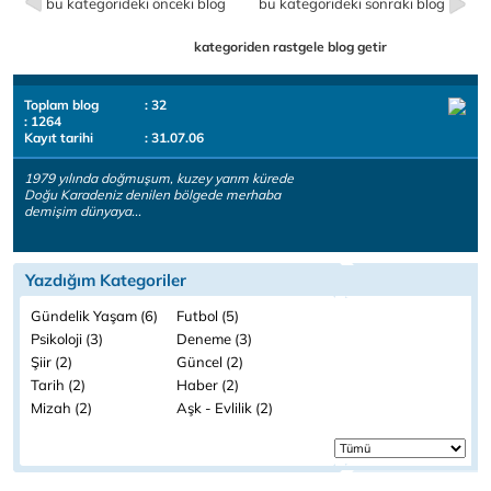
bu kategorideki önceki blog
bu kategorideki sonraki blog
kategoriden rastgele blog getir
Toplam blog
: 32
: 1264
Kayıt tarihi
: 31.07.06
1979 yılında doğmuşum, kuzey yarım kürede
Doğu Karadeniz denilen bölgede merhaba
demişim dünyaya...
Yazdığım Kategoriler
Gündelik Yaşam (6)
Futbol (5)
Psikoloji (3)
Deneme (3)
Şiir (2)
Güncel (2)
Tarih (2)
Haber (2)
Mizah (2)
Aşk - Evlilik (2)