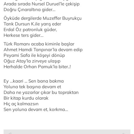
Arada sırada Nursel Duruel’le çekişip
Doğru Çınaraltına gider…
Öyküde dergilerde Muzeffer Buyrukçu
Tarık Dursun K.ile yarış eder
Erdal Öz patronluk güder,
Herkese ters gider…
Türk Romanı acaba kiminle başlar
Ahmet Hamdi Tanpınar’la devam edip
Peyami Safa ile köşeyi dönüp
Oğuz Atay’la zirveye ulaşıp
Herhalde Orhan Pamuk’la biter..!
Ey …kaari ... Sen bana bakma
Yoluna tek başına devam et
Daha ne yazarlar çıkar bu topraktan
Bir kitap kurdu olarak
Hiç aç kalmazsın
Sen yoluna devam et, korkma…