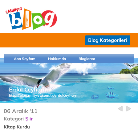
Blog Kategorileri
Ana Sayfam
Hakkımda
Bloglarım
Erdal Ceyhan
http://blog.milliyet.com.tr/erdalceyhan
06 Aralık '11
Kategori
Şiir
Kitap Kurdu