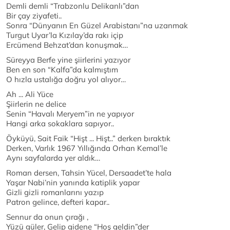
Demli demli “Trabzonlu Delikanlı”dan
Bir çay ziyafeti..
Sonra “Dünyanın En Güzel Arabistanı”na uzanmak
Turgut Uyar’la Kızılay’da rakı içip
Ercümend Behzat’dan konuşmak…
Süreyya Berfe yine şiirlerini yazıyor
Ben en son “Kalfa”da kalmıştım
O hızla ustalığa doğru yol alıyor…
Ah ... Ali Yüce
Şiirlerin ne delice
Senin “Havalı Meryem”in ne yapıyor
Hangi arka sokaklara sapıyor..
Öyküyü, Sait Faik “Hişt ... Hişt..” derken bıraktık
Derken, Varlık 1967 Yıllığında Orhan Kemal’le
Aynı sayfalarda yer aldık…
Roman dersen, Tahsin Yücel, Dersaadet’te hala
Yaşar Nabi’nin yanında katiplik yapar
Gizli gizli romanlarını yazıp
Patron gelince, defteri kapar..
Sennur da onun çırağı ,
Yüzü güler, Gelip gidene “Hoş geldin”der