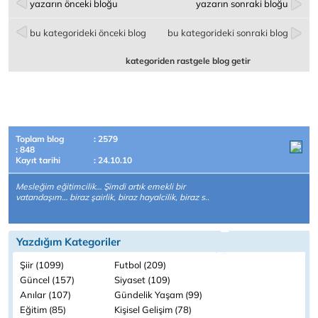
yazarın önceki bloğu
yazarın sonraki bloğu
bu kategorideki önceki blog
bu kategorideki sonraki blog
kategoriden rastgele blog getir
Toplam blog
: 2579
: 848
Kayıt tarihi
: 24.10.10
Mesleğim eğitimcilik… Şimdi artık emekli bir
vatandaşım… biraz şairlik, biraz hayalcilik, biraz s..
Yazdığım Kategoriler
Şiir (1099)
Futbol (209)
Güncel (157)
Siyaset (109)
Anılar (107)
Gündelik Yaşam (99)
Eğitim (85)
Kişisel Gelişim (78)