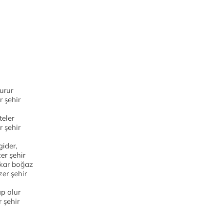
durur
r şehir
teler
r şehir
gider,
er şehir
akar boğaz
er şehir
ap olur
 şehir