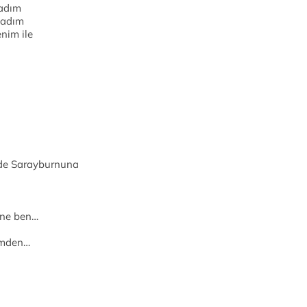
 adım
pladım
nim ile
nde Sarayburnuna
ine ben…
rimden…