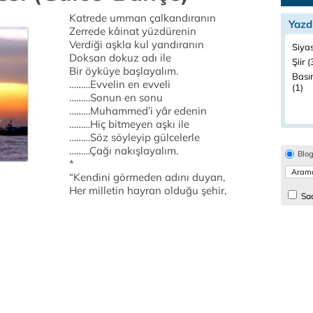
Katrede umman çalkandıranın
Yazd
Zerrede kâinat yüzdürenin
Verdiği aşkla kul yandıranın
Siyas
Doksan dokuz adı ile
Şiir (
Bir öyküye başlayalım.
Bası
………Evvelin en evveli
(1)
………Sonun en sonu
………Muhammed’i yâr edenin
………Hiç bitmeyen aşkı ile
………Söz söyleyip gülcelerle
………Çağı nakışlayalım.
Blo
*
“Kendini görmeden adını duyan,
Her milletin hayran olduğu şehir,
Sad