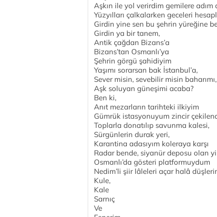
Aşkın ile yol verirdim gemilere adım
Yüzyılları çalkalarken geceleri hesa
Girdin yine sen bu şehrin yüreğine be
Girdin ya bir tanem,
Antik çağdan Bizans’a
Bizans’tan Osmanlı’ya
Şehrin görgü şahidiyim
Yaşımı sorarsan bak İstanbul’a,
Sever misin, sevebilir misin baharımı,
Aşk soluyan güneşimi acaba?
Ben ki,
Anıt mezarların tarihteki ilkiyim
Gümrük istasyonuyum zincir çekile
Toplarla donatılıp savunma kalesi,
Sürgünlerin durak yeri,
Karantina adasıyım koleraya karşı
Radar bende, siyanür deposu olan y
Osmanlı’da gösteri platformuydum
Nedim’li şiir lâleleri açar halâ düşle
Kule,
Kale
Sarnıç
Ve