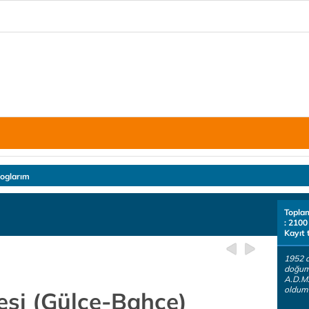
loglarım
Topla
: 2100
Kayıt 
1952 
doğum
A.D.M
oldum.
nesi (Gülce-Bahçe)