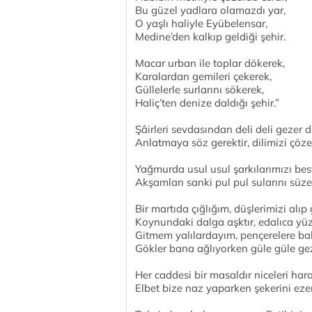
Bu güzel yadlara olamazdı yar,
O yaşlı haliyle Eyübelensar,
Medine’den kalkıp geldiği şehir.
Macar urban ile toplar dökerek,
Karalardan gemileri çekerek,
Güllelerle surlarını sökerek,
Haliç’ten denize daldığı şehir.”
Şâirleri sevdasından deli deli gezer 
Anlatmaya söz gerektir, dilimizi çöze
Yağmurda usul usul şarkılarımızı bes
Akşamları sanki pul pul sularını süze
Bir martıda çığlığım, düşlerimizi alıp 
Koynundaki dalga aşktır, edalıca yüz
Gitmem yalılardayım, pençerelere b
Gökler bana ağlıyorken güle güle gez
Her caddesi bir masaldır niceleri har
Elbet bize naz yaparken şekerini ezer