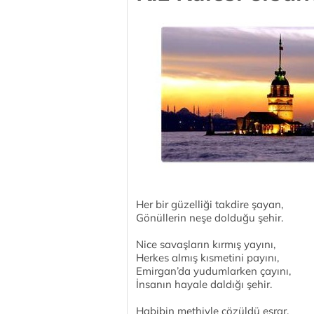
Her bir güzelliği takdire şayan,
Gönüllerin neşe dolduğu şehir.
Nice savaşların kırmış yayını,
Herkes almış kısmetini payını,
Emirgan’da yudumlarken çayını,
İnsanın hayale daldığı şehir.
Habibin methiyle çözüldü esrar,