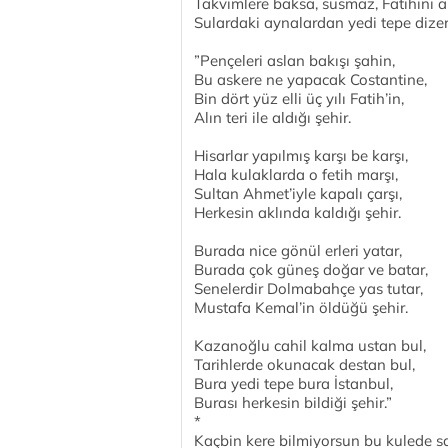
Takvimlere baksa, susmaz, Fatihini a
Sulardaki aynalardan yedi tepe dizer 
”Pençeleri aslan bakışı şahin,
Bu askere ne yapacak Costantine,
Bin dört yüz elli üç yılı Fatih’in,
Alın teri ile aldığı şehir.
Hisarlar yapılmış karşı be karşı,
Hala kulaklarda o fetih marşı,
Sultan Ahmet’iyle kapalı çarşı,
Herkesin aklında kaldığı şehir.
Burada nice gönül erleri yatar,
Burada çok güneş doğar ve batar,
Senelerdir Dolmabahçe yas tutar,
Mustafa Kemal’in öldüğü şehir.
Kazanoğlu cahil kalma ustan bul,
Tarihlerde okunacak destan bul,
Bura yedi tepe bura İstanbul,
Burası herkesin bildiği şehir.”
*
Kaçbin kere bilmiyorsun bu kulede 