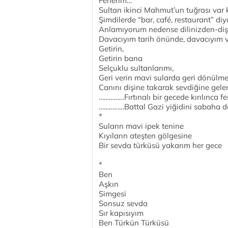
Fenerim…
Sultan ikinci Mahmut’un tuğrası var
Şimdilerde “bar, café, restaurant” di
Anlamıyorum nedense dilinizden-di
Davacıyım tarih önünde, davacıyım v
Getirin,
Getirin bana
Selçuklu sultanlarımı,
Geri verin mavi sularda geri dönülme
Canını dişine takarak sevdiğine gelen 
……………Fırtınalı bir gecede kırılınca f
……………Battal Gazi yiğidini sabaha d
*
Suların mavi ipek tenine
Kıyıların ateşten gölgesine
Bir sevda türküsü yakarım her gece
*
Ben
Aşkın
Simgesi
Sonsuz sevda
Sır kapısıyım
Ben Türkün Türküsü