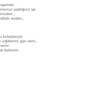
 kapımda
yorsunuz yaptığınız işe
şinizden…
allahi sizden…
z kulaçlarıyla
yiğitlerimi, geri verin…
enerim
ek beklerim