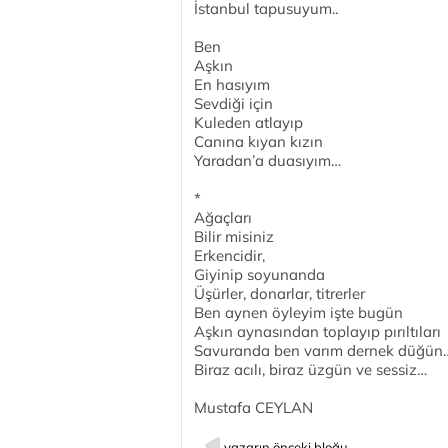
İstanbul tapusuyum..
Ben
Aşkın
En hasıyım
Sevdiği için
Kuleden atlayıp
Canına kıyan kızın
Yaradan’a duasıyım…
*
Ağaçları
Bilir misiniz
Erkencidir,
Giyinip soyunanda
Üşürler, donarlar, titrerler
Ben aynen öyleyim işte bugün
Aşkın aynasından toplayıp pırıltıları
Savuranda ben varım dernek düğün
Biraz acılı, biraz üzgün ve sessiz…
Mustafa CEYLAN
yazarın önceki bloğu