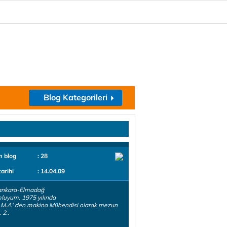
Blog Kategorileri
m blog
: 28
tarihi
: 14.04.09
ankara-Elmadağ
luyum. 1975 yılında
.M.A' den makina Mühendisi olarak mezun
 2..