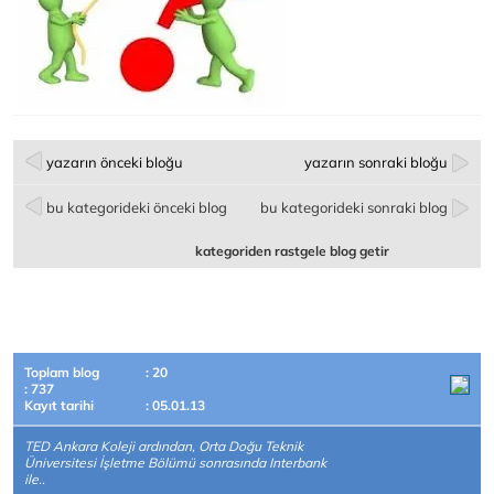
yazarın önceki bloğu
yazarın sonraki bloğu
bu kategorideki önceki blog
bu kategorideki sonraki blog
kategoriden rastgele blog getir
Toplam blog
: 20
: 737
Kayıt tarihi
: 05.01.13
TED Ankara Koleji ardından, Orta Doğu Teknik
Üniversitesi İşletme Bölümü sonrasında Interbank
ile..