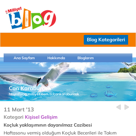
Blog Kategorileri
Ana Sayfam
Hakkımda
Bloglarım
Can Karaburçak
http://blog.milliyet.com.tr/cankaraburcak
11 Mart '13
Kategori
Kişisel Gelişim
Koçluk yaklaşımının dayanılmaz Cazibesi
Haftasonu vermiş olduğum Koçluk Becerileri ile Takım