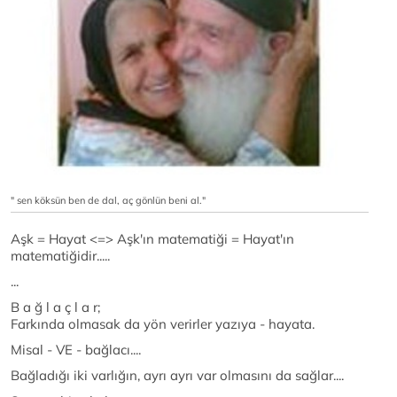
" sen köksün ben de dal, aç gönlün beni al."
Aşk = Hayat <=> Aşk'ın matematiği = Hayat'ın
matematiğidir.....
...
B a ğ l a ç l a r;
Farkında olmasak da yön verirler yazıya - hayata.
Misal - VE - bağlacı....
Bağladığı iki varlığın, ayrı ayrı var olmasını da sağlar....