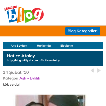
Blog Kategorileri
Ana Sayfam
Hakkımda
Bloglarım
Hatice Atalay
http://blog.milliyet.com.tr/hatice-atalay
14 Şubat '10
Kategori
Aşk - Evlilik
kök ve dal