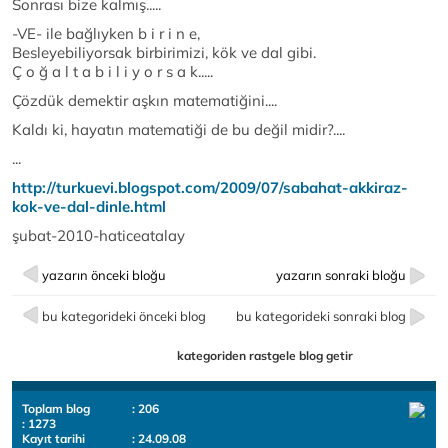
Sonrası bize kalmış.....
-VE- ile bağlıyken b i r i n e,
Besleyebiliyorsak birbirimizi, kök ve dal gibi.
Ç o ğ a l t a b i l i y o r s a k.....
Çözdük demektir aşkın matematiğini....
Kaldı ki, hayatın matematiği de bu değil midir?....
...
http://turkuevi.blogspot.com/2009/07/sabahat-akkiraz-
kok-ve-dal-dinle.html
şubat-2010-haticeatalay
yazarın önceki bloğu
yazarın sonraki bloğu
bu kategorideki önceki blog
bu kategorideki sonraki blog
kategoriden rastgele blog getir
Toplam blog
: 206
: 1273
Kayıt tarihi
: 24.09.08