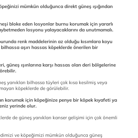
öpeğinizi mümkün olduğunca direkt güneş ışığından
eşi bloke eden losyonlar burnu korumak için yararlı
t kaybetmeden losyonu yalayacaklarını da unutmamalı.
burunda renk maddelerinin az olduğu kısımlara koyu
bilhassa aşırı hassas köpeklerde önerilen bir
i, güneş ışınlarına karşı hassas olan deri bölgelerine
rebilir.
eş yanıkları bilhassa tüyleri çok kısa kesilmiş veya
nmayan köpeklerde de görülebilir.
n korumak için köpeğinize penye bir köpek kıyafeti ya
eniz yerinde olur.
lerde de güneş yanıkları kanser gelişimi için çok önemli
edimizi ve köpeğimizi mümkün olduğunca güneş