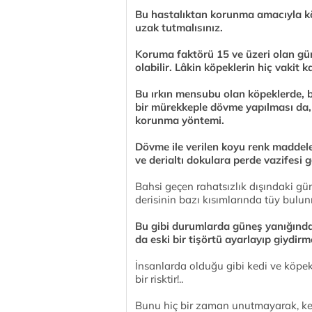
Bu hastalıktan korunma amacıyla k
uzak tutmalısınız.
Koruma faktörü 15 ve üzeri olan gün
olabilir. Lâkin köpeklerin hiç vaki
Bu ırkın mensubu olan köpeklerde, 
bir mürekkeple dövme yapılması da, 
korunma yöntemi.
Dövme ile verilen koyu renk maddeler
ve derialtı dokulara perde vazifesi gö
Bahsi geçen rahatsızlık dışındaki gün
derisinin bazı kısımlarında tüy bulu
Bu gibi durumlarda güneş yanığında
da eski bir tişörtü ayarlayıp giydirm
İnsanlarda olduğu gibi kedi ve köpek
bir risktir!..
Bunu hiç bir zaman unutmayarak, k