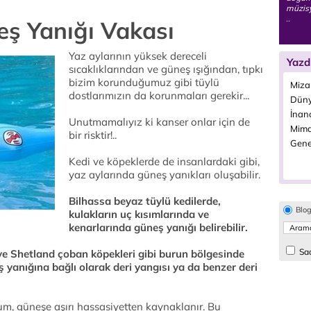
müzisy
..
ş Yanığı Vakası
Yaz aylarının yüksek dereceli
Yazd
sıcaklıklarından ve güneş ışığından, tıpkı
bizim korunduğumuz gibi tüylü
Miza
dostlarımızın da korunmaları gerekir...
Düny
İnanç
Unutmamalıyız ki kanser onlar için de
Mimar
bir risktir!..
Genel
Kedi ve köpeklerde de insanlardaki gibi,
yaz aylarında güneş yanıkları oluşabilir.
Bilhassa beyaz tüylü kedilerde,
Blo
kulakların uç kısımlarında ve
kenarlarında güneş yanığı belirebilir.
Sad
e ve Shetland çoban köpekleri gibi burun bölgesinde
ş yanığına bağlı olarak deri yangısı ya da benzer deri
um, güneşe aşırı hassasiyetten kaynaklanır. Bu