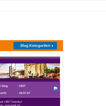
Blog Kategorileri
m blog
: 1907
tarihi
: 28.07.07
at 1967 İstanbul
u, romantik bir