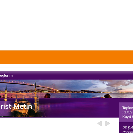
loglarım
rist Metin
Topla
: 3759
Kayıt 
03 Şub
doğuml