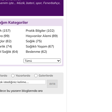
enim işte... Müzik, bateri, spor, Fenerbahçe,
ığım Kategoriler
h (157)
Pratik Bilgiler (102)
a (99)
Hayvanlar Alemi (89)
lar (82)
Sağlık (75)
lık (74)
Sağlıklı Yaşam (67)
 Sağlık (64)
Beslenme (62)
glarda
Yazarlarda
Galerilerde
ece bu yazarın bloglarında ara