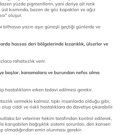
r. Bazen yüzde pigmentlerin, yani deriye ait renk
 üst kısmında, bazen de göz kapakları ve ağız
sı" oluşur.
bi bilhassa yazın aşırı güneşli geçtiği günlerde ve
arda hassas deri bölgelerinde kızarıklık, ülserler ve
laca rahatsızlık verir.
eye başlar, kanamalara ve burundan nefes alma
u tip hastalıkların erken tedavi edilmesi gerekir.
tsızlık vermekle kalmaz, tıpkı insanlarda olduğu gibi,
lup ciddi ve riskli hastalıklara da davetiye çıkarabilir.
utlaka bir veteriner hekim tarafından kontrol edilerek,
e karışabilen bağışıklık sistemi sorunları, deri kanseri
 olup olmadığından emin olunması gerekir.