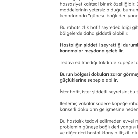
hassasiyet kalıtsal bir ırk özelliğidi
maddelerinin yetersiz olduğu burnun
kenarlarında "güneşe bağlı deri yangı
Bu rahatsızlık hafif seyredebildiği gi
bölgelerde daha şiddetli olabilir.
Hastalığın şiddetli seyrettiği duruml
kanamalar meydana gelebilir.
Tedavi edilmediği takdirde köpeğe faz
Burun bölgesi dokuları zarar görm
güçlüklerine sebep olabilir.
İster hafif, ister şiddetli seyretsin; b
İlerlemiş vakalar sadece köpeğe raha
kanserli dokuların gelişmesine neden o
Bu hastalık tedavi edilmeden evvel m
problemin güneşe bağlı deri yangısı il
ve diğer deri hastalıklarıyla ilişkili