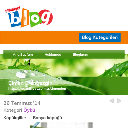
Blog Kategorileri
Ana Sayfam
Hakkımda
Bloglarım
Çimen Erengezgin
http://blog.milliyet.com.tr/cimenden
26 Temmuz '14
Kategori
Öykü
Köpükgiller I - Banyo köpüğü