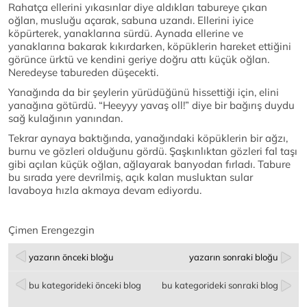
Rahatça ellerini yıkasınlar diye aldıkları tabureye çıkan
oğlan, musluğu açarak, sabuna uzandı. Ellerini iyice
köpürterek, yanaklarına sürdü. Aynada ellerine ve
yanaklarına bakarak kıkırdarken, köpüklerin hareket ettiğini
görünce ürktü ve kendini geriye doğru attı küçük oğlan.
Neredeyse tabureden düşecekti.
Yanağında da bir şeylerin yürüdüğünü hissettiği için, elini
yanağına götürdü. “Heeyyy yavaş oll!” diye bir bağırış duydu
sağ kulağının yanından.
Tekrar aynaya baktığında, yanağındaki köpüklerin bir ağzı,
burnu ve gözleri olduğunu gördü. Şaşkınlıktan gözleri fal taşı
gibi açılan küçük oğlan, ağlayarak banyodan fırladı. Tabure
bu sırada yere devrilmiş, açık kalan musluktan sular
lavaboya hızla akmaya devam ediyordu.
Çimen Erengezgin
yazarın önceki bloğu
yazarın sonraki bloğu
bu kategorideki önceki blog
bu kategorideki sonraki blog