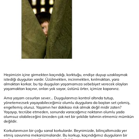
Hepimizin içine girmekten kaçındığı, korktuğu, endişe duyup uzaklaşmak
istediği duyguları vardır. Üzülmekten, incinmekten, kırılmaktan, yara
almaktan korkar, bu tip duyguları yaşamamıza sebebiyet verecek olayları
yaşamaktan kaçınır, onları yok sayar, üstünü örter, içimize kapanırız.
Ama yaşam cesurları sever... Duygularımızı kontrol altında tutup,
yönetemezsek yaşayabileceğimiz olumlu duygulara da baştan set çekmiş,
engellemiş oluruz. Yaşamın her dakikası risk almak değil midir zaten?
Yaşayıp, tecrübe etmeden, sonunda varacağımız noktanın olumlu yada
olumsuz olabileceğini önceden çok net bir şekilde tahmin etmemiz mümkün
değildir.
Korkularımızın bir çoğu sanal korkulardır. Beynimizde, bilinçaltımızda yer
etmiş savunma mekanizmalarıdır. Bu korkup, kaçındığımız duyguların bir