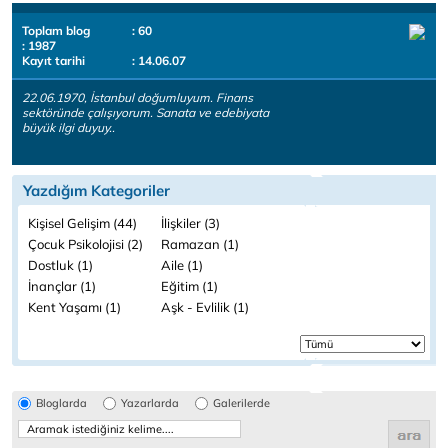
Toplam blog
: 60
: 1987
Kayıt tarihi
: 14.06.07
22.06.1970, İstanbul doğumluyum. Finans
sektöründe çalışıyorum. Sanata ve edebiyata
büyük ilgi duyuy..
Yazdığım Kategoriler
Kişisel Gelişim (44)
İlişkiler (3)
Çocuk Psikolojisi (2)
Ramazan (1)
Dostluk (1)
Aile (1)
İnançlar (1)
Eğitim (1)
Kent Yaşamı (1)
Aşk - Evlilik (1)
Bloglarda
Yazarlarda
Galerilerde