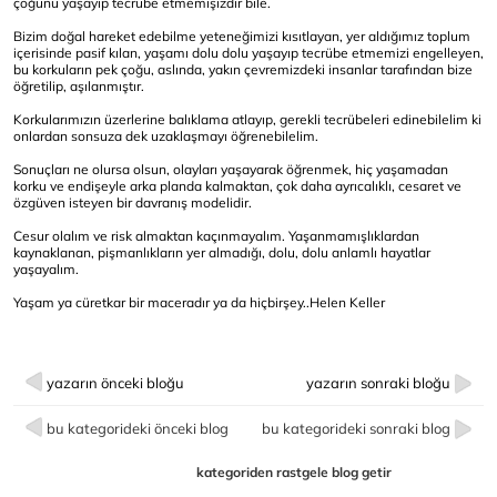
çoğunu yaşayıp tecrübe etmemişizdir bile.
Bizim doğal hareket edebilme yeteneğimizi kısıtlayan, yer aldığımız toplum
içerisinde pasif kılan, yaşamı dolu dolu yaşayıp tecrübe etmemizi engelleyen,
bu korkuların pek çoğu, aslında, yakın çevremizdeki insanlar tarafından bize
öğretilip, aşılanmıştır.
Korkularımızın üzerlerine balıklama atlayıp, gerekli tecrübeleri edinebilelim ki
onlardan sonsuza dek uzaklaşmayı öğrenebilelim.
Sonuçları ne olursa olsun, olayları yaşayarak öğrenmek, hiç yaşamadan
korku ve endişeyle arka planda kalmaktan, çok daha ayrıcalıklı, cesaret ve
özgüven isteyen bir davranış modelidir.
Cesur olalım ve risk almaktan kaçınmayalım. Yaşanmamışlıklardan
kaynaklanan, pişmanlıkların yer almadığı, dolu, dolu anlamlı hayatlar
yaşayalım.
Yaşam ya cüretkar bir maceradır ya da hiçbirşey..Helen Keller
yazarın önceki bloğu
yazarın sonraki bloğu
bu kategorideki önceki blog
bu kategorideki sonraki blog
kategoriden rastgele blog getir