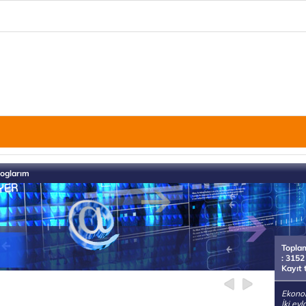
loglarım
Topla
: 3152
Kayıt 
Ekonom
İki ev