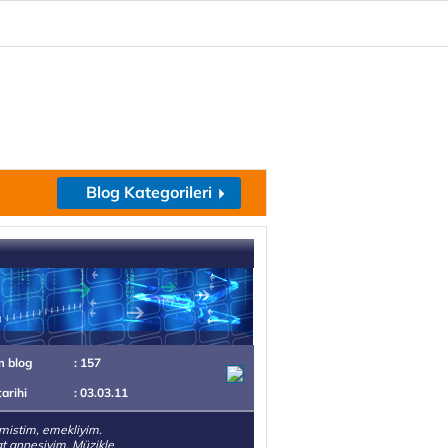
Blog Kategorileri
m blog
: 157
tarihi
: 03.03.11
istim, emekliyim.
lat annesiyim. Müzikle