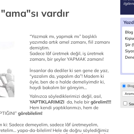
ilgile
, "ama"sı vardır
Yazd
Blog 
“Yazmak mı, yapmak mı” başlıklı
Kişis
yazımda artık amel zamanı, fiil zamanı
Şiir (
demiştim.
Siyas
Sadece lâf üretmek değil, iş üretmek
Dene
zamanı, bir şeyler YAPMAK zamanı!
İnsanlar da dediler ki sen gene de yaz,
“yazalım da, yapalım da”! Madem ki
öyle, ben de o halde demeliyimdir ki,
Blo
haydi bakalım bir göreyim…
Yalnızca söylediklerimizi değil, asıl,
YAPTIKLARIMIZI
da, hele bir
görelim!!!!
Sad
Hem kendi yaptıklarımızı, hem de
TIĞINI”
görebilelim!
um ki: Sadece demeyelim, sadece lâf üretmeyelim,
retelim… yapa-da-bilelim! Hele de doğru söylediğimiz