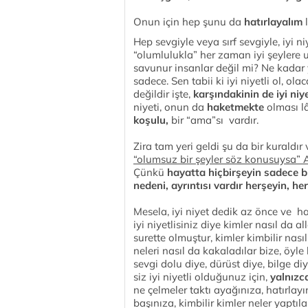
Onun için hep şunu da
hatırlayalım
l
Hep sevgiyle veya sırf sevgiyle, iyi ni
“olumlulukla” her zaman iyi şeylere 
savunur insanlar değil mi? Ne kadar yan
sadece. Sen tabii ki iyi niyetli ol, ol
değildir işte,
karşındakinin de iyi niye
niyeti, onun da
haketmekte
olması l
koşulu,
bir “ama”sı vardır.
Zira tam yeri geldi şu da bir kuraldı
“olumsuz bir şeyler söz konusuys
Çünkü
hayatta hiçbirşeyin sadece bi
nedeni, ayrıntısı vardır herşeyin, h
Mesela, iyi niyet dedik az önce ve hat
iyi niyetlisiniz diye kimler nasıl da
surette olmuştur, kimler kimbilir nası
neleri nasıl da kakaladılar bize, öyle k
sevgi dolu diye, dürüst diye, bilge diy
siz iyi niyetli olduğunuz için,
yalnızca
ne çelmeler taktı ayağınıza, hatırlayın
başınıza, kimbilir kimler neler yaptı