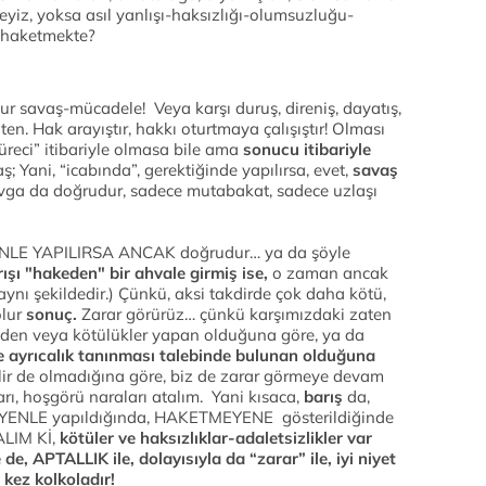
yiz, yoksa asıl yanlışı-haksızlığı-olumsuzluğu-
ı haketmekte?
r savaş-mücadele! Veya karşı duruş, direniş, dayatış,
aten. Hak arayıştır, hakkı oturtmaya çalışıştır! Olması
reci” itibariyle olmasa bile ama
sonucu itibariyle
; Yani, “icabında”, gerektiğinde yapılırsa, evet,
savaş
vga da doğrudur, sadece mutabakat, sadece uzlaşı
DENLE YAPILIRSA ANCAK doğrudur… ya da şöyle
şı "hakeden" bir ahvale girmiş ise,
o zaman ancak
aynı şekildedir.) Çünkü, aksi takdirde çok daha kötü,
olur
sonuç.
Zarar görürüz… çünkü karşımızdaki zaten
 eden veya kötülükler yapan olduğuna göre, ya da
e ayrıcalık tanınması talebinde bulunan olduğuna
bilir de olmadığına göre, biz de zarar görmeye devam
ları, hoşgörü naraları atalım. Yani kısaca,
barış
da,
YENLE yapıldığında, HAKETMEYENE gösterildiğinde
ALIM Kİ,
kötüler ve haksızlıklar-adaletsizlikler var
e, APTALLIK ile, dolayısıyla da “zarar” ile, iyi niyet
kez kolkoladır!