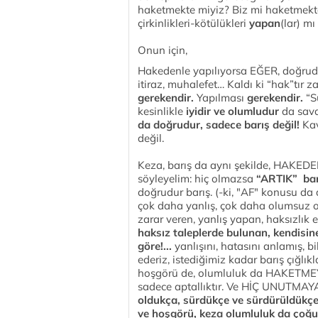
haketmekte miyiz? Biz mi haketmekte
çirkinlikleri-kötülükleri
yapan
(lar) m
Onun için,
Hakedenle yapılıyorsa EĞER, doğrudu
itiraz, muhalefet… Kaldı ki “hak”tır z
gerekendir.
Yapılması
gerekendir.
“Sü
kesinlikle
iyidir ve
olumludur
da savaş
da doğrudur, sadece barış değil!
Ka
değil.
Keza, barış da aynı şekilde, HAKE
söyleyelim: hiç olmazsa
“ARTIK” barı
doğrudur barış. (-ki, "AF" konusu da 
çok daha yanlış, çok daha olumsuz 
zarar veren, yanlış yapan, haksızlık
haksız taleplerde bulunan, kendisin
göre!...
yanlışını, hatasını anlamış, 
ederiz, istediğimiz kadar barış çığlık
hoşgörü de, olumluluk da HAKETME
sadece aptallıktır. Ve HİÇ UNUTMAY
oldukça, sürdükçe ve sürdürüldükçe d
ve hoşgörü, keza olumluluk da çoğu 