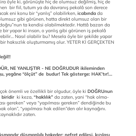
Zira öyle ki, görünüşte hiç de olumsuz değilmiş, hiç de
ünen bir fiil, tutum ya da davranış pekalâ son derece
acak eni konu bir “yanlış” olabilirken,
icabında
da
, olumsuz gibi görünen, hatta direkt olumsuz olan bir
“doğru”nun ta kendisi olabilmektedir. Hattâ bazan da
de bir yapar ki insan, o yanlış gibi görünen iş pekalâ
rebilir… Nasıl olabilir bu? Mesela öyle bir şekilde yapar
e bir haksızlık oluşturmamış olur. YETER Kİ GERÇEKTEN
ğil!!
TÜDÜR, NE YANLIŞTIR - NE DOĞRUDUR ikileminden
u, yegâne “ölçüt” de budur! Tek gösterge: HAK’tır!...
çok önemli ve özellikli bir olgudur, öyle ki
DOĞRUnun
biridir
ki keza,
“haklılık”
da zaten, yani “hak olma-
ası gereken” veya “yapılması gereken” dendiğinde bu
ak olan”, “yapılması hak edilen”den alır kaynağını.
kaynaklıdır zaten.
şmandır düşmanlığı hakeder; nefret edilesi, kızılası