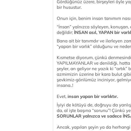
Gördüğünüz üzere, birşeyleri öyle
bir husustur.
Onun için, benim insan tanımım nasıld
“İnsan” yalnızca söyleyen, konuşan,
değildir;
İNSAN asıl, YAPAN bir varlık
Bana ait bir tanımdır ve ilerleyen z
“yapan bir varlık” olduğunu ve nede
Kısmetse diyorum, çünkü denmesind
YAPILMAYANLAR ve denildiği, hatta 
şeyler, an geliyor ne yazık ki “artık”
azmimizin üzerine bir kara bulut gibi ç
şevkimiz-gönlümüz inciniyor, gelmiy
insana..!
Evet,
insan yapan bir varlıktır.
İyiyi de kötüyü de, doğruyu da yanlı
da, al işte başına “sorunu”! Çünkü y
SORUNLAR yalnızca ve sadece İNSAN
Ancak, yapılan şeyin ya da herhangi