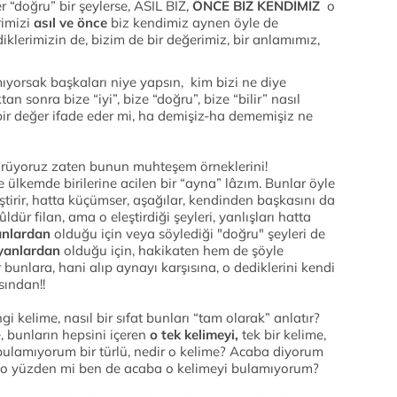
er “doğru” bir şeylerse, ASIL BİZ,
ÖNCE BİZ KENDİMİZ
o
imizi
asıl ve önce
biz kendimiz aynen öyle de
iklerimizin de, bizim de bir değerimiz, bir anlamımız,
mıyorsak başkaları niye yapsın, kim bizi ne diye
n sonra bize “iyi”, bize “doğru”, bize “bilir” nasıl
 bir değer ifade eder mi, ha demişiz-ha dememişiz ne
örüyoruz zaten bunun muhteşem örneklerini!
e ülkemde birilerine acilen bir “ayna” lâzım. Bunlar öyle
 eleştirir, hatta küçümser, aşağılar, kendinden başkasını da
dür filan, ama o eleştirdiği şeyleri, yanlışları hatta
nlardan
olduğu için veya söylediği "doğru" şeyleri de
anlardan
olduğu için, hakikaten hem de şöyle
bunlara, hani alıp aynayı karşısına, o dediklerini kendi
sından!!
i kelime, nasıl bir sıfat bunları “tam olarak” anlatır?
e, bunların hepsini içeren
o tek kelimeyi,
tek bir kelime,
, bulamıyorum bir türlü, nedir o kelime? Acaba diyorum
o yüzden mi ben de acaba o kelimeyi bulamıyorum?