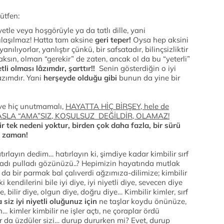
ütfen:
yetle veya hoşgörüyle ya da tatlı dille, yani
ulaşılmaz! Hatta tam aksine
geri teper!
Oysa hep aksini
ılıyorlar, yanlıştır çünkü, bir safsatadır, bilinçsizliktir
acaksın, olman “gerekir” de zaten, ancak ol da bu “yeterli”
tli olması lâzımdır, şarttır!!
Senin gösterdiğin o iyi
âzımdır. Yani
herşeyde olduğu gibi
bunun da yine bir
r ve hiç unutmamalı,
HAYATTA HİÇ BİRŞEY, hele de
a” ASLA “AMA”SIZ, KOŞULSUZ DEĞİLDİR, OLAMAZ!
r tek nedeni yoktur, birden çok daha fazla, bir sürü
er zaman!
ırlayın dedim… hatırlayın ki, şimdiye kadar kimbilir sırf
 alladı pulladı gözünüzü..? Hepimizin hayatında mutlak
l da bir parmak bal çalıverdi ağzımıza-dilimize; kimbilir
i kendilerini bile iyi diye, iyi niyetli diye, sevecen diye
e, bilir diye, olgun diye, doğru diye… Kimbilir kimler, sırf
 siz iyi niyetli oluğunuz için
ne taşlar koydu önünüze,
… kimler kimbilir ne işler açtı, ne çoraplar ördü
lar da üzdüler sizi… durup dururken mi? Evet, durup