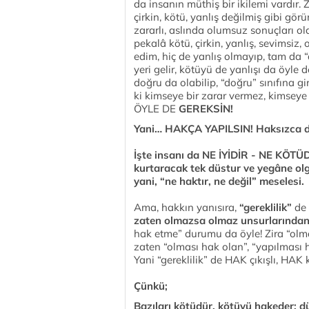
da insanın müthiş bir ikilemi vardır. 
çirkin, kötü, yanlış değilmiş gibi gör
zararlı, aslında olumsuz sonuçları ol
pekalâ kötü, çirkin, yanlış, sevimsiz
edim, hiç de yanlış olmayıp, tam da 
yeri gelir, kötüyü de yanlışı da öyle 
doğru da olabilip, “doğru” sınıfına gi
ki kimseye bir zarar vermez, kimsey
ÖYLE DE
GEREKSİN!
Yani… HAKÇA YAPILSIN! Haksızca de
İşte insanı da NE İYİDİR - NE KÖ
kurtaracak tek düstur ve yegâne olg
yani, “ne haktır, ne değil” meselesi.
Ama, hakkın yanısıra,
“gereklilik”
de 
zaten olmazsa olmaz unsurlarından 
hak etme” durumu da öyle! Zira “olm
zaten “olması hak olan”, “yapılması h
Yani “gereklilik” de HAK çıkışlı, HAK 
Çünkü;
Bazıları kötüdür, kötüyü hakeder; dü