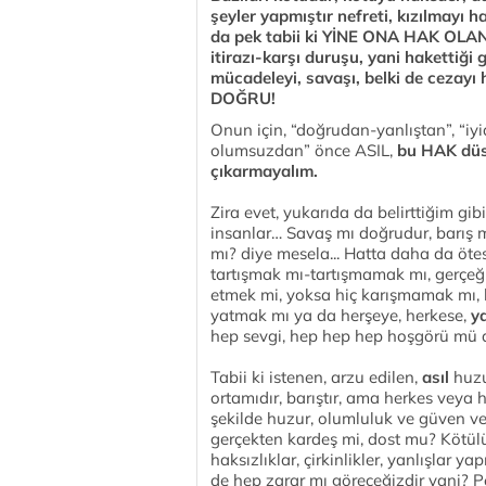
şeyler yapmıştır nefreti, kızılmayı h
da pek tabii ki YİNE ONA HAK OLANI,
itirazı-karşı duruşu, yani hakettiği g
mücadeleyi, savaşı, belki de cez
DOĞRU!
Onun için, “doğrudan-yanlıştan”, “iy
olumsuzdan” önce ASIL,
bu HAK düs
çıkarmayalım.
Zira evet, yukarıda da belirttiğim gib
insanlar… Savaş mı doğrudur, barış mı
mı? diye mesela... Hatta daha da öt
tartışmak mı-tartışmamak mı, gerçeği
etmek mi, yoksa hiç karışmamak mı,
yatmak mı ya da herşeye, herkese,
ya
hep sevgi, hep hep hep hoşgörü mü d
Tabii ki istenen, arzu edilen,
asıl
huzu
ortamıdır, barıştır, ama herkes veya 
şekilde huzur, olumluluk ve güven ver
gerçekten kardeş mi, dost mu? Kötülü
haksızlıklar, çirkinlikler, yanlışlar 
de hep zarar mı göreceğizdir yani? Pek