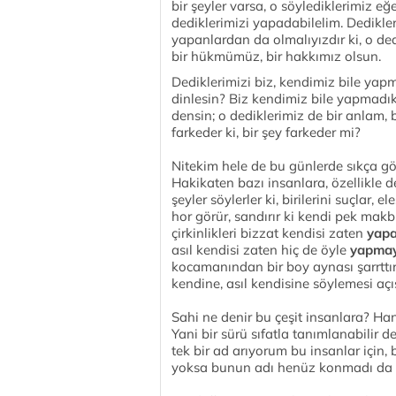
bir şeyler varsa, o söylediklerimiz eğ
dediklerimizi yapadabilelim. Dedikler
yapanlardan da olmalıyızdır ki, o ded
bir hükmümüz, bir hakkımız olsun.
Dediklerimizi biz, kendimiz bile yap
dinlesin? Biz kendimiz bile yapmadıkta
densin; o dediklerimiz de bir anlam,
farkeder ki, bir şey farkeder mi?
Nitekim hele de bu günlerde sıkça g
Hakikaten bazı insanlara, özellikle d
şeyler söylerler ki, birilerini suçlar,
hor görür, sandırır ki kendi pek makbûl
çirkinlikleri bizzat kendisi zaten
yapa
asıl kendisi zaten hiç de öyle
yapmay
kocamanından bir boy aynası şarrttır 
kendine, asıl kendisine söylemesi açı
Sahi ne denir bu çeşit insanlara? Hang
Yani bir sürü sıfatla tanımlanabilir d
tek bir ad arıyorum bu insanlar için
yoksa bunun adı henüz konmadı da 