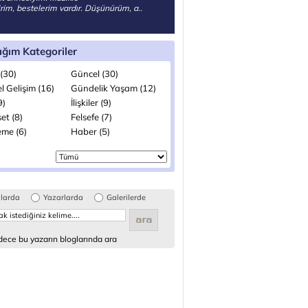
nirim, bestelerim vardır. Düşünürüm, a..
ığım Kategoriler
(30)
Güncel (30)
el Gelişim (16)
Gündelik Yaşam (12)
9)
İlişkiler (9)
et (8)
Felsefe (7)
me (6)
Haber (5)
glarda
Yazarlarda
Galerilerde
ece bu yazarın bloglarında ara