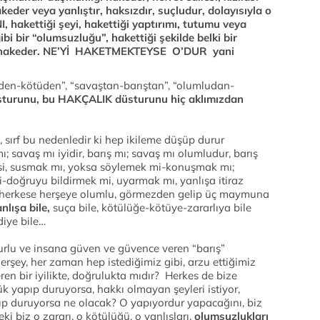
akeder veya yanlıştır, haksızdır, suçludur, dolayısıyla o
 hakettiği şeyi, hakettiği yaptırımı, tutumu veya
ibi bir “olumsuzluğu”, hakettiği şekilde belki bir
ayı hakeder. NE’Yİ HAKETMEKTEYSE O’DUR yani
iden-kötüden”, “savaştan-barıştan”, “olumludan-
turunu, bu HAKÇALIK düsturunu hiç aklımızdan
i, sırf bu nedenledir ki hep ikileme düşüp durur
; savaş mı iyidir, barış mı; savaş mı olumludur, barış
esi, susmak mı, yoksa söylemek mi-konuşmak mı;
-doğruyu bildirmek mi, uyarmak mı, yanlışa itiraz
 herkese herşeye olumlu, görmezden gelip üç maymuna
nlışa bile,
suça bile, kötülüğe-kötüye-zararlıya bile
iye bile…
rlu ve insana güven ve güvence veren “barış”
herşey, her zaman hep istediğimiz gibi, arzu ettiğimiz
en bir iyilikte, doğrulukta mıdır? Herkes de bize
k yapıp duruyorsa, hakkı olmayan şeyleri istiyor,
yapıp duruyorsa ne olacak? O yapıyordur yapacağını, biz
i biz o zararı, o kötülüğü, o yanlışları,
olumsuzlukları