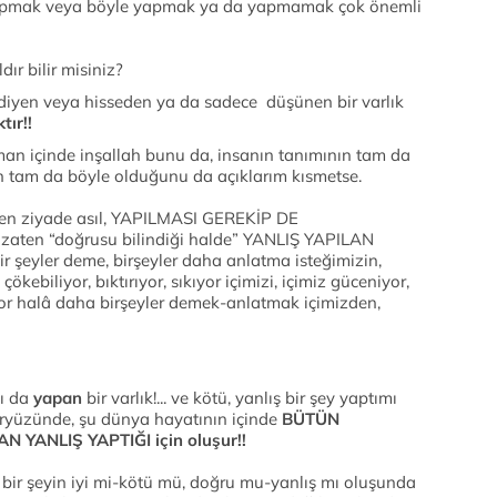
 yapmak veya böyle yapmak ya da yapmamak çok önemli
ır bilir misiniz?
 diyen veya hisseden ya da sadece düşünen bir varlık
tır!!
aman içinde inşallah bunu da, insanın tanımının tam da
n tam da böyle olduğunu da açıklarım kısmetse.
en ziyade asıl, YAPILMASI GEREKİP DE
zaten “doğrusu bilindiği halde” YANLIŞ YAPILAN
 bir şeyler deme, birşeyler daha anlatma isteğimizin,
ökebiliyor, bıktırıyor, sıkıyor içimizi, içimiz güceniyor,
or halâ daha birşeyler demek-anlatmak içimizden,
şı da
yapan
bir varlık!... ve kötü, yanlış bir şey yaptımı
eryüzünde, şu dünya hayatının içinde
BÜTÜN
 YANLIŞ YAPTIĞI için oluşur!!
 bir şeyin iyi mi-kötü mü, doğru mu-yanlış mı oluşunda