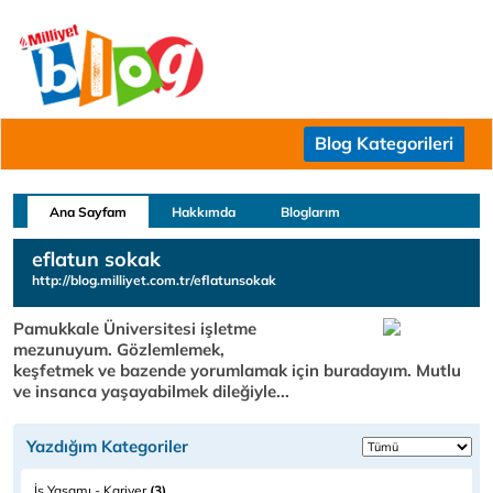
Blog Kategorileri
Ana Sayfam
Hakkımda
Bloglarım
eflatun sokak
http://blog.milliyet.com.tr/eflatunsokak
Pamukkale Üniversitesi işletme
mezunuyum. Gözlemlemek,
keşfetmek ve bazende yorumlamak için buradayım. Mutlu
ve insanca yaşayabilmek dileğiyle...
Yazdığım Kategoriler
İş Yaşamı - Kariyer
(3)