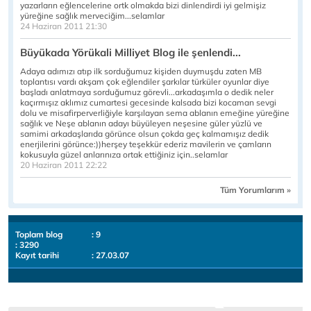
yazarların eğlencelerine ortk olmakda bizi dinlendirdi iyi gelmişiz
yüreğine sağlık merveciğim...selamlar
24 Haziran 2011 21:30
Büyükada Yörükali Milliyet Blog ile şenlendi...
Adaya adımızı atıp ilk sorduğumuz kişiden duymuşdu zaten MB
toplantısı vardı akşam çok eğlendiler şarkılar türküler oyunlar diye
başladı anlatmaya sorduğumuz görevli...arkadaşımla o dedik neler
kaçırmışız aklımız cumartesi gecesinde kalsada bizi kocaman sevgi
dolu ve misafirperverliğiyle karşılayan sema ablanın emeğine yüreğine
sağlık ve Neşe ablanın adayı büyüleyen neşesine güler yüzlü ve
samimi arkadaşlarıda görünce olsun çokda geç kalmamışız dedik
enerjilerini görünce:))herşey teşekkür ederiz mavilerin ve çamların
kokusuyla güzel anlarınıza ortak ettiğiniz için..selamlar
20 Haziran 2011 22:22
Tüm Yorumlarım »
Toplam blog
: 9
: 3290
Kayıt tarihi
: 27.03.07