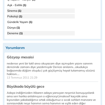
Aşk - Evlilik
(1)
Sinema
(1)
Psikoloji
(1)
Gündelik Yaşam
(1)
Dünya
(1)
Deneme
(1)
Yorumlarım
Gözyaşı mesaisi
nedense yeni bir tatil anısı okuyacam diye açmışdım yazını sanırım
denizinde zamanı diye yazdırmışdır Denize anılarını...okudukça
bağazımda düğüm oluşdu:( çok güçlüymüş hayat tutamamış sözünü
haklısın....
13 Temmuz 2011 21:29
Büyükada büyülü gece
Adaya indiğimizden itibaren adaya yansıyan neşenizi konuşuyolardı
ama sen harika anlatmışsın o eğlenceyi:)malesef kaçırdık ama
kıyısından yakaladığımız ortak olduğumuz o sıcak sohbet manzara ve
sonrasındaki neşe hanımın sema hanımın ve eşlik eden diğer