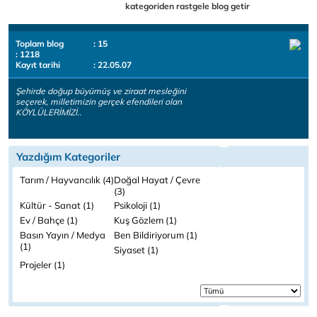
kategoriden rastgele blog getir
Toplam blog
: 15
: 1218
Kayıt tarihi
: 22.05.07
Şehirde doğup büyümüş ve ziraat mesleğini
seçerek, milletimizin gerçek efendileri olan
KÖYLÜLERİMİZİ..
Yazdığım Kategoriler
Tarım / Hayvancılık (4)
Doğal Hayat / Çevre
(3)
Kültür - Sanat (1)
Psikoloji (1)
Ev / Bahçe (1)
Kuş Gözlem (1)
Basın Yayın / Medya
Ben Bildiriyorum (1)
(1)
Siyaset (1)
Projeler (1)