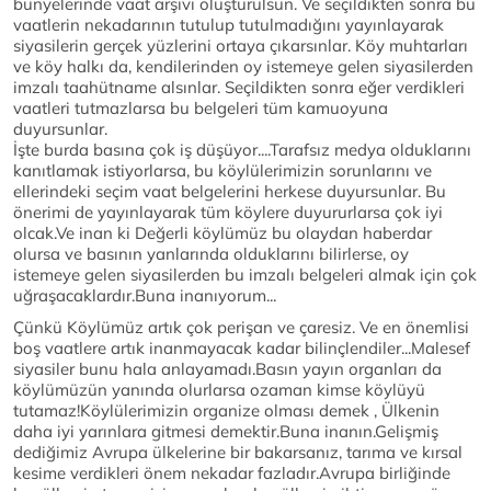
bünyelerinde vaat arşivi oluşturulsun. Ve seçildikten sonra bu
vaatlerin nekadarının tutulup tutulmadığını yayınlayarak
siyasilerin gerçek yüzlerini ortaya çıkarsınlar. Köy muhtarları
ve köy halkı da, kendilerinden oy istemeye gelen siyasilerden
imzalı taahütname alsınlar. Seçildikten sonra eğer verdikleri
vaatleri tutmazlarsa bu belgeleri tüm kamuoyuna
duyursunlar.
İşte burda basına çok iş düşüyor....Tarafsız medya olduklarını
kanıtlamak istiyorlarsa, bu köylülerimizin sorunlarını ve
ellerindeki seçim vaat belgelerini herkese duyursunlar. Bu
önerimi de yayınlayarak tüm köylere duyururlarsa çok iyi
olcak.Ve inan ki Değerli köylümüz bu olaydan haberdar
olursa ve basının yanlarında olduklarını bilirlerse, oy
istemeye gelen siyasilerden bu imzalı belgeleri almak için çok
uğraşacaklardır.Buna inanıyorum...
Çünkü Köylümüz artık çok perişan ve çaresiz. Ve en önemlisi
boş vaatlere artık inanmayacak kadar bilinçlendiler...Malesef
siyasiler bunu hala anlayamadı.Basın yayın organları da
köylümüzün yanında olurlarsa ozaman kimse köylüyü
tutamaz!Köylülerimizin organize olması demek , Ülkenin
daha iyi yarınlara gitmesi demektir.Buna inanın.Gelişmiş
dediğimiz Avrupa ülkelerine bir bakarsanız, tarıma ve kırsal
kesime verdikleri önem nekadar fazladır.Avrupa birliğinde