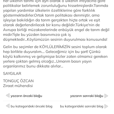
her ülkenin tarımı için ayrı olarak o ülkenin ihtiyacına göre
politikalar belirlemek zorunluluğunu hissetmişlerdir.Tarımda
yapılan yardımlar ülkelerin özelliklerine göre farklılık
göstermektedirler.Ortak tarım politakası denmiştir, ama
işleyişe bakıldığın da tarım gerçekten hiçte ortak ve eşit
olarak değerlendirilecek bir konu değildir.Türkiye'nin de
Avrupa birliği müzakerelerinde enbüyük engel de tarım değil
midir?İşte bu yüzden basınımıza çok iş
düşmektedir...Köylümüzün sesinin duyurulması konusunda!
Gelin bu seçimler de KÖYLÜLERİMİZİN sesini toplum olarak
hep birlikte duyuralım.... Geleceğimiz için bu şart! Çünkü
köylü kalkınmış ve gelişmişse bizler zaten olmamız gereken
yerlere çoktan gelmiş olcağız...Umarım basın yayın
organlarımız bunu dikkate alırlar...
SAYGILAR
TONGUÇ ÖZCAN
Ziraat mühendisi
yazarın önceki bloğu
yazarın sonraki bloğu
bu kategorideki önceki blog
bu kategorideki sonraki blog