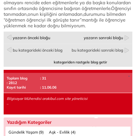
olmayanı rencide eden eğitmenlerle ya da başka konulardan
sınıfın ortasında öğrencisine bağıran öğretmenlerle.Öğrenciyi
tanımadan,onun kişiliğini anlamadan,durumunu bilmeden
“öğretmen öğrenciyi ilk görüşte tanır”mantığı ile öğrenciye
yüklenmek ne kadar doğru bilmiyorum.
yazarın önceki bloğu
yazarın sonraki bloğu
bu kategorideki önceki blog
bu kategorideki sonraki blog
kategoriden rastgele blog getir
Toplam blog
: 31
: 2812
Kayıt tarihi
: 11.06.06
Bilgisayar Mühendisi arakibul.com site yöneticisi
..
Yazdığım Kategoriler
Gündelik Yaşam (9)
Aşk - Evlilik (4)