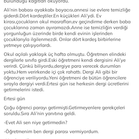
bulunduğu kağıtları okuyordu.
Ali’nin babası ayakkabı boyacısı,annesi ise evlere temizliğe
giderdi.Dört kardeştiler.En küçükleri Ali’ydi. Ev
kirası,çocukların okul masrafları,ev geçindirme derken baba
çocuklarına zaman ayıramazdı.Anne ise temizliğin verdiği
yorgunluğun üzerinde birde kendi evinin işlerinden
çocuklarıyla ilgilenmezdi. Onlar dört kardeş birbirlerine
yetmeye çalışıyorlardı.
Okul açılalı yaklaşık üç hafta olmuştu. Öğretmen elindeki
dergilerle sınıfa girdi.Eski öğretmeni kendi dergisini Ali’ye
verirdi. Çünkü biliyordu,dergiye para verecek durumları
yoktu.Hem verirkende içi çok rahattı. Dergi Ali gibi bir
öğrenciye veriliyordu.Yeni öğretmeni de bütün öğrencilere
sırayla dergiyi verdi.Ertesi gün ise herkesin dergi ücretlerini
getirmelerini istedi.
Ertesi gün
Çoğu öğrenci parayı getirmişti.Getirmeyenlere gerekçeleri
soruldu.Sıra Ali’nin yanıtına geldi.
-Evet Ali sen niye getirmedin?
-Öğretmenim ben dergi parası vermiyordum.