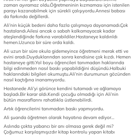
zaman ayıramaz oldu.Öğretmeninin kızmaması için istenilen
parayı kazanabilmek için sürekli çalışıyordu.Annesi babası
da farkında değillerdi.
Ali’nin küçük bedeni daha fazla çalışmaya dayanamadı.Çok
hastalandı.Ailesi ancak o sabah kalkamayacak kadar
ateşlendiğinde farkına varabildiler.Hastaneye kaldırıldı
hemen.Uzunca bir süre orda kaldı.
Ali uzun bir süre okula gidemeyince öğretmeni merak etti ve
evini aradı.Duyduklarından sonra kendisine çok kızdı. Hemen
hastaneye gitti.Yol boyu öğrencileri tanımadan haklarında
bilgi edinmeden nasıl baskı yapabildiğini düşündü.Halbuki
haklarındaki bilgileri okumuştu.Ali’nin durumunun gözünden
nasıl kaçtığına inanamıyordu.
Hastanede Ali’yi görünce kendini tutamadı ve ağlamaya
başladı.Bir karar aldı.Kendi çocuğu olmadığı için Ali’nin
bütün masraflarını rahatlıkla üstlenebilirdi.
Artık öğrencilerini tanımadan baskı yapmıyordu.
Ali şuanda öğretmen olarak hayatına devam ediyor…
Aslında çokta yabancı bir anı olmasa gerek değil mi?
Çoğumuz karşılaşmışızdır kitap kontrolu yapan kitabı