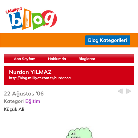
Blog Kategorileri
Ana Sayfam
Hakkımda
Bloglarım
Nurdan YILMAZ
http://blog.milliyet.com.tr/nurdanca
22 Ağustos '06
Kategori
Eğitim
Küçük Ali