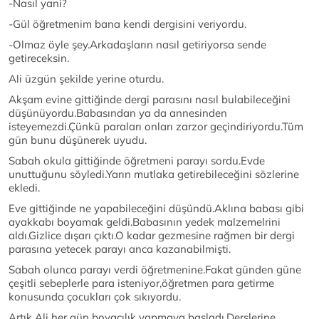
-Nasıl yani?
-Gül öğretmenim bana kendi dergisini veriyordu.
-Olmaz öyle şey.Arkadaşların nasıl getiriyorsa sende
getireceksin.
Ali üzgün şekilde yerine oturdu.
Akşam evine gittiğinde dergi parasını nasıl bulabileceğini
düşünüyordu.Babasından ya da annesinden
isteyemezdi.Çünkü paraları onları zarzor geçindiriyordu.Tüm
gün bunu düşünerek uyudu.
Sabah okula gittiğinde öğretmeni parayı sordu.Evde
unuttuğunu söyledi.Yarın mutlaka getirebileceğini sözlerine
ekledi.
Eve gittiğinde ne yapabileceğini düşündü.Aklına babası gibi
ayakkabı boyamak geldi.Babasının yedek malzemelrini
aldı.Gizlice dışarı çıktı.O kadar gezmesine rağmen bir dergi
parasına yetecek parayı anca kazanabilmişti.
Sabah olunca parayı verdi öğretmenine.Fakat günden güne
çeşitli sebeplerle para isteniyor,öğretmen para getirme
konusunda çocukları çok sıkıyordu.
Artık Ali her gün boyacılık yapmaya başladı.Derslerine