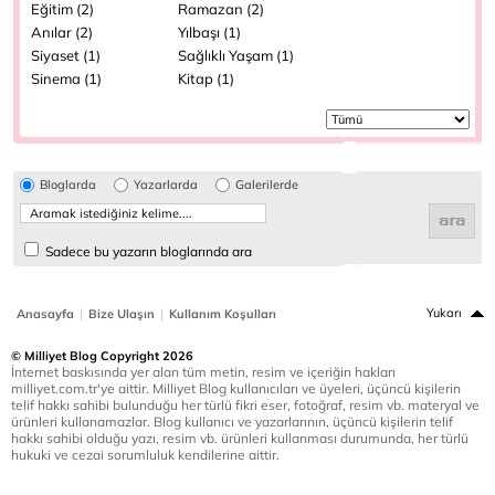
Eğitim (2)
Ramazan (2)
Anılar (2)
Yılbaşı (1)
Siyaset (1)
Sağlıklı Yaşam (1)
Sinema (1)
Kitap (1)
Bloglarda
Yazarlarda
Galerilerde
Sadece bu yazarın bloglarında ara
|
|
Yukarı
Anasayfa
Bize Ulaşın
Kullanım Koşulları
© Milliyet Blog Copyright 2026
İnternet baskısında yer alan tüm metin, resim ve içeriğin hakları
milliyet.com.tr'ye aittir. Milliyet Blog kullanıcıları ve üyeleri, üçüncü kişilerin
telif hakkı sahibi bulunduğu her türlü fikri eser, fotoğraf, resim vb. materyal ve
ürünleri kullanamazlar. Blog kullanıcı ve yazarlarının, üçüncü kişilerin telif
hakkı sahibi olduğu yazı, resim vb. ürünleri kullanması durumunda, her türlü
hukuki ve cezai sorumluluk kendilerine aittir.