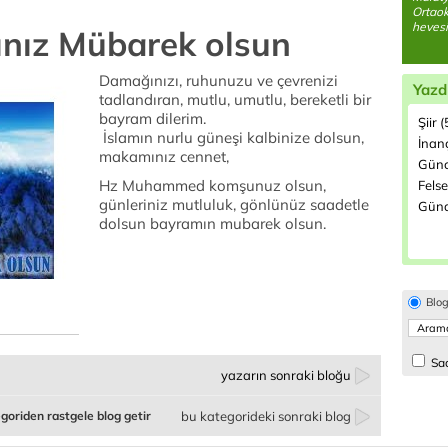
Ortao
hevesi
nız Mübarek olsun
Damağınızı, ruhunuzu ve çevrenizi
Yazd
tadlandıran, mutlu, umutlu, bereketli bir
bayram dilerim.
Şiir 
İslamın nurlu güneşi kalbinize dolsun,
İnanç
makamınız cennet,
Günc
Hz Muhammed komşunuz olsun,
Felse
günleriniz mutluluk, gönlünüz saadetle
Günd
dolsun bayramın mubarek olsun.
Blo
Sad
yazarın sonraki bloğu
goriden rastgele blog getir
bu kategorideki sonraki blog