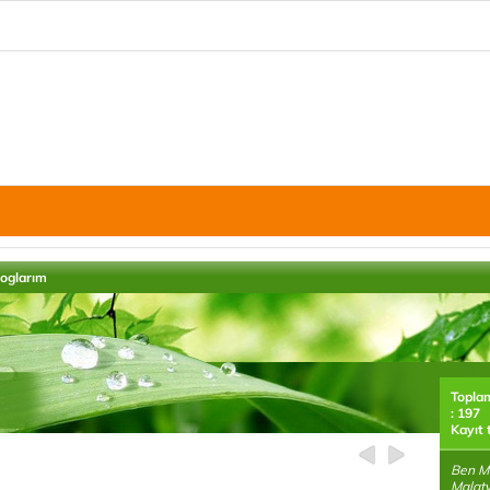
loglarım
Topla
: 197
Kayıt 
Ben M
Malat