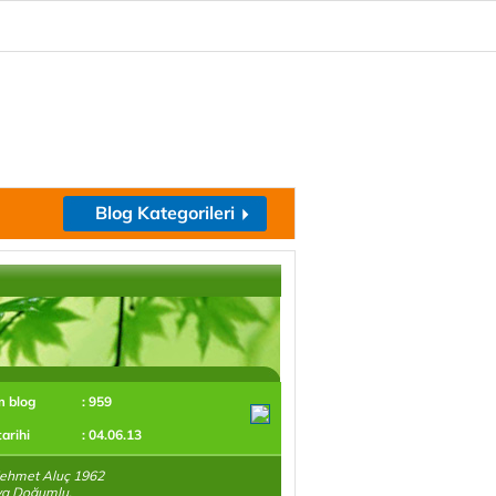
Blog Kategorileri
m blog
: 959
tarihi
: 04.06.13
ehmet Aluç 1962
ya Doğumlu.