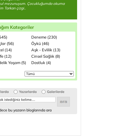
kul mezunuyum. Çocukluğumda okuma
m Tarkan çizgi..
ığım Kategoriler
(545)
Deneme (230)
lar (56)
Öykü (46)
el (14)
Aşk - Evlilik (13)
fe (12)
Cinsel Sağlık (8)
elik Yaşam (5)
Dostluk (4)
glarda
Yazarlarda
Galerilerde
ece bu yazarın bloglarında ara