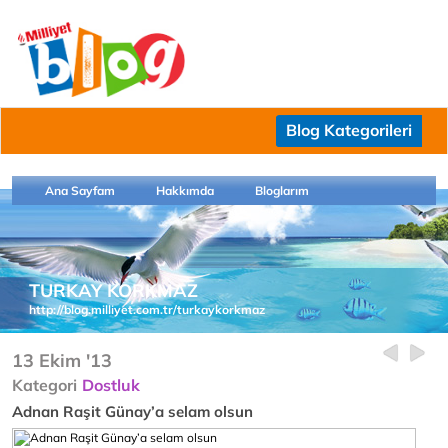
Blog Kategorileri
Ana Sayfam
Hakkımda
Bloglarım
TURKAY KORKMAZ
http://blog.milliyet.com.tr/turkaykorkmaz
13 Ekim '13
Kategori
Dostluk
Adnan Raşit Günay’a selam olsun