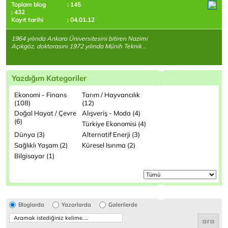
Toplam blog
: 145
: 432
Kayıt tarihi
: 04.01.12
1964 yılında Ankara Üniversitesini bitiren Nazimi
Açıkgöz, doktorasını 1972 yılında Münih Teknik ..
Yazdığım Kategoriler
Ekonomi - Finans
Tarım / Hayvancılık
(108)
(12)
Doğal Hayat / Çevre
Alışveriş - Moda (4)
(6)
Türkiye Ekonomisi (4)
Dünya (3)
Alternatif Enerji (3)
Sağlıklı Yaşam (2)
Küresel Isınma (2)
Bilgisayar (1)
Bloglarda
Yazarlarda
Galerilerde