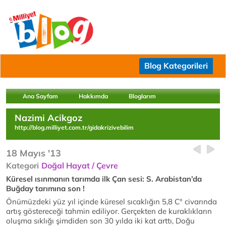
Blog Kategorileri
Ana Sayfam
Hakkımda
Bloglarım
Nazimi Acikgoz
http://blog.milliyet.com.tr/gidakrizivebilim
18 Mayıs '13
Kategori
Doğal Hayat / Çevre
Küresel ısınmanın tarımda ilk Çan sesi: S. Arabistan’da
Buğday tarımına son !
Önümüzdeki yüz yıl içinde küresel sıcaklığın 5,8 C° civarında
artış göstereceği tahmin ediliyor. Gerçekten de kuraklıkların
oluşma sıklığı şimdiden son 30 yılda iki kat arttı, Doğu