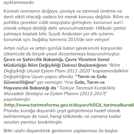
açıklanmasıdır.
Küresel ısınmanın doğaya, çevreye ve tarımsal üretime ne
denli etkili olacağı sadece bir merak konusu değildir. Bilim ve
politika çevreleri ciddi arayışlara girmişken, konunun sun’i
olarak ortaya atıldığı dahi savunulmaktadır. Hâlbuki çanlar
çalmaya başladı bile: Suudi Arabistan yer altı sularını
korumak için, buğday tarımına 2015’de son veriyor!
Artan nüfus ve artan günlük kalori gereksinimi karşısında
ülkemizde de birçok yasal düzenlemeye başvurulmuştur.
Çevre ve Şehircilik Bakanlığı, Çevre Yönetimi Genel
Müdürlüğü İklim Değişikliği Dairesi Başkanlığının
“İklim
Değişikliği Ulusal Eylem Planı 2011-2020”
kapsamındaİklim
Değişikliğine Uyum yapısı altında
“Tarım ve Gıda
Güvenirliliğine”
yer vermiştir. Yine
Gıda, Tarım ve
Hayvancılık Bakanlığı da
“
Türkiye Tarımsal Kuraklıkla
Mücadele Stratejisi ve Eylem Planını (2013-2017
)”
yayınlamıştır
(
http://www.tarimreformu.gov.tr/duyuru%5Cd_tarimsalkurak
Planda, kurağa dayanıklı çeşit geliştirilmesi hedef olarak
belirlenmişse de nasıl, hangi bitkilerde, ne zamana kadar
soruları yanıtsız bırakılmıştır.
Bitki ıslahı dayanıklılık genlerinin saptanması ile başlar.