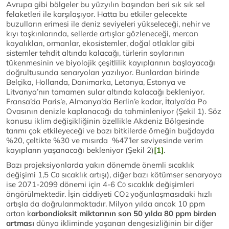
Avrupa gibi bölgeler bu yüzyılın başından beri sık sık sel
felaketleri ile karşılaşıyor. Hatta bu etkiler gelecekte
buzulların erimesi ile deniz seviyeleri yükseleceği, nehir ve
kıyı taşkınlarında, sellerde artışlar gözleneceği, mercan
kayalıkları, ormanlar, ekosistemler, doğal otlaklar gibi
sistemler tehdit altında kalacağı, türlerin soylarının
tükenmesinin ve biyolojik çeşitlilik kayıplarının başlayacağı
doğrultusunda senaryoları yazılıyor. Bunlardan birinde
Belçika, Hollanda, Danimarka, Letonya, Estonya ve
Litvanya’nın tamamen sular altında kalacağı bekleniyor.
Fransa’da Paris’e, Almanya’da Berlin’e kadar, İtalya’da Po
Ovasının denizle kaplanacağı da tahminleniyor (Şekil 1). Söz
konusu iklim değişikliğinin özellikle Akdeniz Bölgesinde
tarımı çok etkileyeceği ve bazı bitkilerde örneğin buğdayda
%20, çeltikte %30 ve mısırda %47’ler seviyesinde verim
kayıpların yaşanacağı bekleniyor (Şekil 2)
[1]
.
Bazı projeksiyonlarda yakın dönemde önemli sıcaklık
değişimi 1,5 C
sıcaklık artışı), diğer bazı kötümser senaryoya
0
ise 2071-2099 dönemi için 4-6 C
sıcaklık değişimleri
0
öngörülmektedir. İşin ciddiyeti CO
yoğunlaşmasıdaki hızlı
2
artışla da doğrulanmaktadır. Milyon yılda ancak 10 ppm
artan k
arbondioksit miktarının son 50 yılda 80 ppm birden
artması
dünya ikliminde yaşanan dengesizliğinin bir diğer