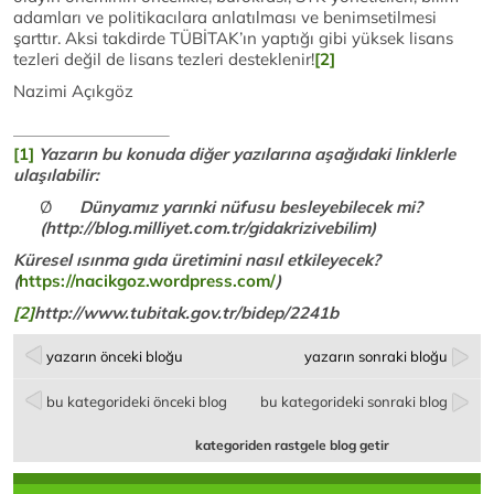
adamları ve politikacılara anlatılması ve benimsetilmesi
şarttır. Aksi takdirde TÜBİTAK’ın yaptığı gibi yüksek lisans
tezleri değil de lisans tezleri desteklenir!
[2]
Nazimi Açıkgöz
[1]
Yazarın bu konuda diğer yazılarına aşağıdaki linklerle
ulaşılabilir:
Ø
Dünyamız yarınki nüfusu besleyebilecek mi?
(http://blog.milliyet.com.tr/gidakrizivebilim)
Küresel ısınma gıda üretimini nasıl etkileyecek?
(
https://nacikgoz.wordpress.com/
)
[2]
http://www.tubitak.gov.tr/bidep/2241b
yazarın önceki bloğu
yazarın sonraki bloğu
bu kategorideki önceki blog
bu kategorideki sonraki blog
kategoriden rastgele blog getir