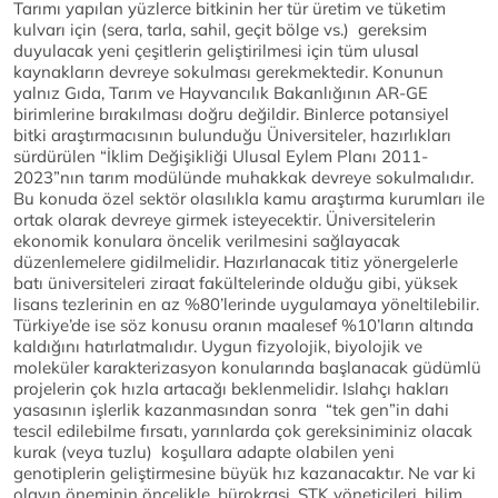
Tarımı yapılan yüzlerce bitkinin her tür üretim ve tüketim
kulvarı için (sera, tarla, sahil, geçit bölge vs.) gereksim
duyulacak yeni çeşitlerin geliştirilmesi için tüm ulusal
kaynakların devreye sokulması gerekmektedir. Konunun
yalnız Gıda, Tarım ve Hayvancılık Bakanlığının AR-GE
birimlerine bırakılması doğru değildir. Binlerce potansiyel
bitki araştırmacısının bulunduğu Üniversiteler, hazırlıkları
sürdürülen “İklim Değişikliği Ulusal Eylem Planı 2011-
2023”nın tarım modülünde muhakkak devreye sokulmalıdır.
Bu konuda özel sektör olasılıkla kamu araştırma kurumları ile
ortak olarak devreye girmek isteyecektir. Üniversitelerin
ekonomik konulara öncelik verilmesini sağlayacak
düzenlemelere gidilmelidir. Hazırlanacak titiz yönergelerle
batı üniversiteleri ziraat fakültelerinde olduğu gibi, yüksek
lisans tezlerinin en az %80’lerinde uygulamaya yöneltilebilir.
Türkiye’de ise söz konusu oranın maalesef %10’ların altında
kaldığını hatırlatmalıdır. Uygun fizyolojik, biyolojik ve
moleküler karakterizasyon konularında başlanacak güdümlü
projelerin çok hızla artacağı beklenmelidir. Islahçı hakları
yasasının işlerlik kazanmasından sonra “tek gen”in dahi
tescil edilebilme fırsatı, yarınlarda çok gereksiniminiz olacak
kurak (veya tuzlu) koşullara adapte olabilen yeni
genotiplerin geliştirmesine büyük hız kazanacaktır. Ne var ki
olayın öneminin öncelikle, bürokrasi, STK yöneticileri, bilim