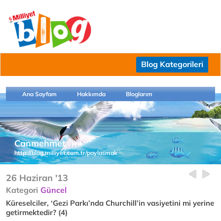
Blog Kategorileri
Ana Sayfam
Hakkımda
Bloglarım
Canmehmet
http://blog.milliyet.com.tr/paylasmak
26 Haziran '13
Kategori
Güncel
Küreselciler, ‘Gezi Parkı’nda Churchill’in vasiyetini mi yerine
getirmektedir? (4)