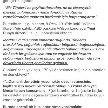
görüşlerini açıklar;
-“Biz Türkler’i ne payitahtlarından, ne de ekseriyetle
meskûn bulundukları namlı Anadolu ve Rumeli
topraklarından mahrum bırakmak için harp etmiyoruz.”
Bu tarihten üç gün sonra, 8 Ocak 1918’de ünlü “Wilson
ilkeleri!”nin sahibi, ABD başkanı Wilson kongrede “
Yeni
Dünya düzeni
” ile ilgili görüşlerini aktarır;
Madde 12; “Osmanlı imparatorluğunda Türklerin
oturdukları, çoğunluk sağladıkları bölgelerin bağımsızlığının
sağlanması, Türk egemenliği altında bulunan diğer uluslara
da özerk bir gelişme için tam ve engelsiz bir fırsatın
sağlanması,
boğazların uluslar arası garanti altında tüm
devletlerin ticaret gemilerine açılması.
Günümüzden yaklaşık, 170 yıl öncesinden İngiliz diplomatlar
ne demekteydi?
-
“...Osmanlı devletinin yaşamakta devam etmesinin,
İngiltere için hayati bir zaruret olduğunu kabul etmiyen
kimse ile ben konuşmam...
Eğer İstanbul ve boğazlar başka
bir devletin eline geçerse Britanya menfaatleri bundan büyük
zararlar görecektir...”
Burada önemli bir bilgi hatırlatma yapılmalıdır.