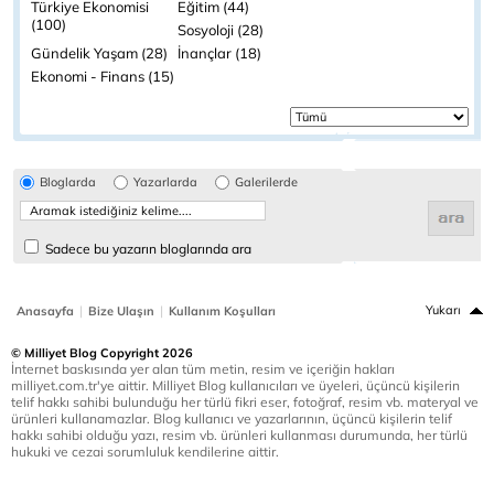
Türkiye Ekonomisi
Eğitim (44)
(100)
Sosyoloji (28)
Gündelik Yaşam (28)
İnançlar (18)
Ekonomi - Finans (15)
Bloglarda
Yazarlarda
Galerilerde
Sadece bu yazarın bloglarında ara
|
|
Yukarı
Anasayfa
Bize Ulaşın
Kullanım Koşulları
© Milliyet Blog Copyright 2026
İnternet baskısında yer alan tüm metin, resim ve içeriğin hakları
milliyet.com.tr'ye aittir. Milliyet Blog kullanıcıları ve üyeleri, üçüncü kişilerin
telif hakkı sahibi bulunduğu her türlü fikri eser, fotoğraf, resim vb. materyal ve
ürünleri kullanamazlar. Blog kullanıcı ve yazarlarının, üçüncü kişilerin telif
hakkı sahibi olduğu yazı, resim vb. ürünleri kullanması durumunda, her türlü
hukuki ve cezai sorumluluk kendilerine aittir.