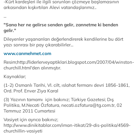
-Kürt kardeşleri ile ilgili sorunları çözmeye başlamasının
arkasından kışkırtılan Alevi vatandaşlarımız..
...
"Sana her ne gelirse senden gelir, zannetme ki benden
gelir."
Dileyenler yaşananları değerlendirerek kendilerine bu dört
yazı sonrası bir pay çıkarabilirler...
www.canmehmet.com
Resim;http://liderlerveyaptiklari.blogspot.com/2007/04/winston-
churchill.html'den alınmıştır.
Kaynaklar;
(1-2) Osmanlı Tarihi, VI. cilt, ıslahat fermanı devri 1856-1861,
Ord. Prof. Enver Ziya Karal
(3) Yazının tamamı için bakınız; Türkiye Gazetesi; Dış
Politika, M.Necati Özfatura, necati.ozfatura@tg.com.tr, 02
Temmuz 2011 Cumartesi
Vasiyet için ayrıca bakınız;
http://www.dinikitablar.com/iman-itikat/29-dis-politika/4569-
churchillin-vasiyeti