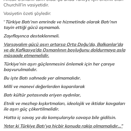
Churchill’in vasiyetidir.
Vasiyetin özeti şöyledir:
“
Türkiye Batı’nın emrinde ve hizmetinde olarak Batı’nın
tayin ettiği gücü aşmamalı.
Zayıflayınca desteklenmeli.
Varsayalım gücü aşırı artarsa Orta Doğu’da, Balkanlar’da
ve de Kafkasya’da Osmanlının boşluğunu doldurmaya asla
müsaade etmemelidir.
Türkiye’nin aşırı güçlenmesini önlemek için her çareye
başvurulmalıdır.
Bu işte Batı sahnede yer almamalıdır.
Milli ve manevi değerlerden koparılarak
Batı kültür potasında eriyen aydınlar,
Etnik ve mezhep kışkırtmaları, ideolojik ve iktidar kavgaları
ile aşırı güç çökertilmelidir.
Hatta iç savaş ya da komşularıyla savaşa bile gidilsin.
Yeter ki Türkiye Batı’ya hiçbir konuda rakip olmamalıdır...”