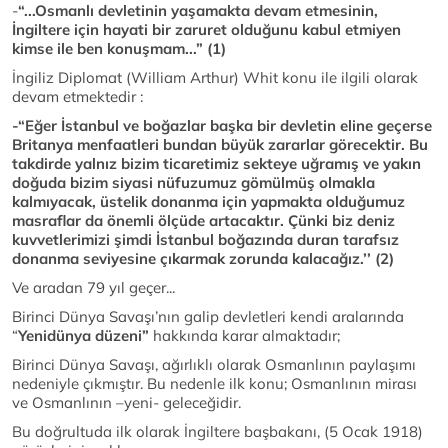
-
“...Osmanlı devletinin yaşamakta devam etmesinin,
İngiltere için hayati bir zaruret olduğunu kabul etmiyen
kimse ile ben konuşmam...” (1)
İngiliz Diplomat (William Arthur) Whit konu ile ilgili olarak
devam etmektedir :
-“Eğer İstanbul ve boğazlar başka bir devletin eline geçerse
Britanya menfaatleri bundan büyük zararlar görecektir. Bu
takdirde yalnız bizim ticaretimiz sekteye uğramış ve yakın
doğuda bizim siyasi nüfuzumuz gömülmüş olmakla
kalmıyacak, üstelik donanma için yapmakta olduğumuz
masraflar da önemli ölçüde artacaktır. Çünki biz de
niz
kuvvetlerimizi şimdi İstanbul boğazında duran tarafsız
donanma seviyesine çıkarmak zorunda kalacağız.’’ (2)
Ve aradan 79 yıl geçer...
Birinci Dünya Savaşı’nın galip devletleri kendi aralarında
“
Yenidünya düzeni”
hakkında karar almaktadır;
Birinci Dünya Savaşı, ağırlıklı olarak Osmanlının paylaşımı
nedeniyle çıkmıştır. Bu nedenle ilk konu; Osmanlının mirası
ve Osmanlının –yeni- geleceğidir.
Bu doğrultuda ilk olarak İngiltere başbakanı, (5 Ocak 1918)