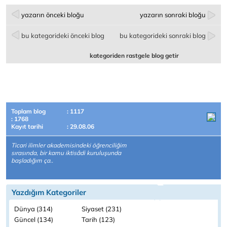
yazarın önceki bloğu
yazarın sonraki bloğu
bu kategorideki önceki blog
bu kategorideki sonraki blog
kategoriden rastgele blog getir
Toplam blog
: 1117
: 1768
Kayıt tarihi
: 29.08.06
Ticari ilimler akademisindeki öğrenciliğim
sırasında, bir kamu iktisâdi kuruluşunda
başladığım ça..
Yazdığım Kategoriler
Dünya (314)
Siyaset (231)
Güncel (134)
Tarih (123)