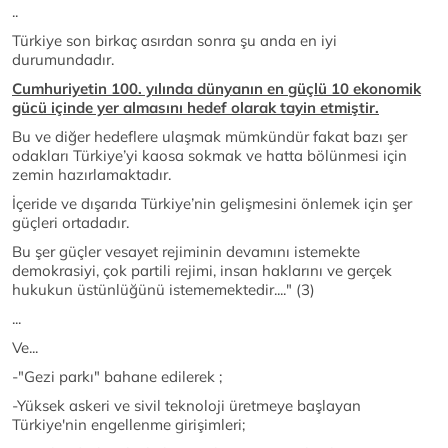
..
Türkiye son birkaç asırdan sonra şu anda en iyi
durumundadır.
Cumhuriyetin 100. yılında dünyanın en güçlü 10 ekonomik
gücü içinde yer almasını hedef olarak tayin etmiştir.
Bu ve diğer hedeflere ulaşmak mümkündür fakat bazı şer
odakları Türkiye’yi kaosa sokmak ve hatta bölünmesi için
zemin hazırlamaktadır.
İçeride ve dışarıda Türkiye’nin gelişmesini önlemek için şer
güçleri ortadadır.
Bu şer güçler vesayet rejiminin devamını istemekte
demokrasiyi, çok partili rejimi, insan haklarını ve gerçek
hukukun üstünlüğünü istememektedir...." (3)
...
Ve...
-"Gezi parkı" bahane edilerek ;
-Yüksek askeri ve sivil teknoloji üretmeye başlayan
Türkiye'nin engellenme girişimleri;