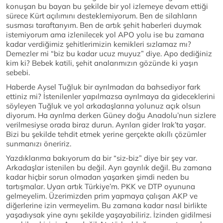
konuşan bu bayan bu şekilde bir yol izlemeye devam ettiği
sürece Kürt açılımını desteklemiyorum. Ben de silahların
susması taraftarıyım. Ben de artık şehit haberleri duymak
istemiyorum ama izlenilecek yol APO yolu ise bu zamana
kadar verdiğimiz şehitlerimizin kemikleri sızlamaz mı?
Demezler mi “biz bu kadar ucuz muyuz” diye. Apo dediğiniz
kim ki? Bebek katili, şehit analarımızın gözünde ki yaşın
sebebi.
Haberde Aysel Tuğluk bir ayrılmadan da bahsediyor fark
ettiniz mi? İstenilenler yapılmazsa ayrılmaya da gideceklerini
söyleyen Tuğluk ve yol arkadaşlarına yolunuz açık olsun
diyorum. Ha ayrılma derken Güney doğu Anadolu’nun sizlere
verilmesiyse orada biraz durun. Ayrılan gider Irak’ta yaşar.
Bizi bu şekilde tehdit etmek yerine gerçekte akıllı çözümler
sunmanızı öneririz.
Yazdıklarıma bakıyorum da bir “siz-biz” diye bir şey var.
Arkadaşlar istenilen bu değil. Ayrı gayrılık değil. Bu zamana
kadar hiçbir sorun olmadan yaşarken şimdi neden bu
tartışmalar. Uyan artık Türkiye’m. PKK ve DTP oyununa
gelmeyelim. Üzerimizden prim yapmaya çalışan AKP ve
diğerlerine izin vermeyelim. Bu zamana kadar nasıl birlikte
yaşadıysak yine aynı şekilde yaşayabiliriz. İzinden gidilmesi