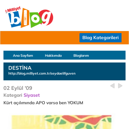
Blog Kategorileri
Ana Sayfam
Hakkımda
Bloglarım
DESTİNA
http://blog.milliyet.com.tr/seydaelifguven
02 Eylül '09
Kategori
Siyaset
Kürt açılımında APO varsa ben YOKUM