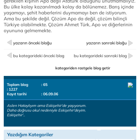
gerekilen kişinin Apo değil Atatürk olduğunu unutmamalıyız.
Bu ülke kolay kazanılmadı kolay da bölünemez. Barış içinde
yaşamayı, şehit haberlerini duymamayı ben de istiyorum.
Ama bu şekilde değil. Çözüm Apo da değil, çözüm bilinçli
Türkiye olabilmekte. Çözüm Ahmet Türk, Apo ve diğerlerinin
oyununa gelmemekte.
yazarın önceki bloğu
yazarın sonraki bloğu
bu kategorideki önceki blog
bu kategorideki sonraki blog
kategoriden rastgele blog getir
Toplam blog
: 65
: 1227
Kayıt tarihi
: 06.09.06
Aslen Hataylıyım ama Eskişehir'de yaşıyorum.
Daha doğrusu okul nedeniyle Eskişehir'deyim.
Eskişehir'..
Yazdığım Kategoriler