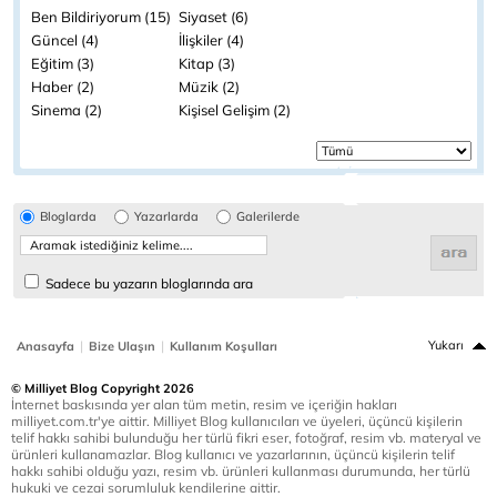
Ben Bildiriyorum (15)
Siyaset (6)
Güncel (4)
İlişkiler (4)
Eğitim (3)
Kitap (3)
Haber (2)
Müzik (2)
Sinema (2)
Kişisel Gelişim (2)
Bloglarda
Yazarlarda
Galerilerde
Sadece bu yazarın bloglarında ara
|
|
Yukarı
Anasayfa
Bize Ulaşın
Kullanım Koşulları
© Milliyet Blog Copyright 2026
İnternet baskısında yer alan tüm metin, resim ve içeriğin hakları
milliyet.com.tr'ye aittir. Milliyet Blog kullanıcıları ve üyeleri, üçüncü kişilerin
telif hakkı sahibi bulunduğu her türlü fikri eser, fotoğraf, resim vb. materyal ve
ürünleri kullanamazlar. Blog kullanıcı ve yazarlarının, üçüncü kişilerin telif
hakkı sahibi olduğu yazı, resim vb. ürünleri kullanması durumunda, her türlü
hukuki ve cezai sorumluluk kendilerine aittir.