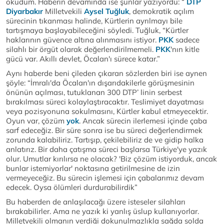
okudum. Haberin devamında ise şunlar yazıyordu: “
DTP
Diyarbakır
Milletvekili
Aysel Tuğluk
, demokratik açılım
sürecinin tıkanması halinde, Kürtlerin ayrılmayı bile
tartışmaya başlayabileceğini söyledi. Tuğluk, “Kürtler
haklarının güvence altına alınmasını istiyor.
PKK
sadece
silahlı bir örgüt olarak değerlendirilmemeli.
PKK
'nın kitle
gücü var. Akıllı devlet, Öcalan'ı sürece katar.”
Aynı haberde beni çileden çıkaran sözlerden biri ise aynen
şöyle: “İmralı'da Öcalan'ın dışarıdakilerle görüşmesinin
önünün açılması, tutuklanan 300 DTP’ linin serbest
bırakılması süreci kolaylaştıracaktır. Teslimiyet dayatması
veya pozisyonuna sokulmasını, Kürtler kabul etmeyecektir.
Oyun var, çözüm
yok
. Ancak sürecin ilerlemesi içinde çaba
sarf edeceğiz. Bir süre sonra ise bu süreci değerlendirmek
zorunda kalabiliriz. Tartışıp, çekilebiliriz de ve gidip halka
anlatırız. Bir daha çatışma süreci başlarsa Türkiye'ye yazık
olur. Umutlar kırılırsa ne olacak? 'Biz çözüm istiyorduk, ancak
bunlar istemiyorlar' noktasına getirilmesine de izin
vermeyeceğiz. Bu sürecin işlemesi için çabalarımız devam
edecek. Oysa ölümleri durdurabilirdik”
Bu haberden de anlaşılacağı üzere isteseler silahları
bırakabilirler. Ama ne yazık ki yanlış üslup kullanıyorlar.
Milletvekili olmanın verdiği dokunulmazlıkla sağda solda