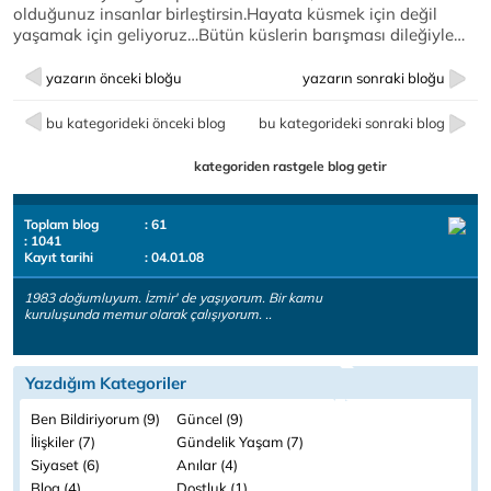
olduğunuz insanlar birleştirsin.Hayata küsmek için değil
yaşamak için geliyoruz…Bütün küslerin barışması dileğiyle…
yazarın önceki bloğu
yazarın sonraki bloğu
bu kategorideki önceki blog
bu kategorideki sonraki blog
kategoriden rastgele blog getir
Toplam blog
: 61
: 1041
Kayıt tarihi
: 04.01.08
1983 doğumluyum. İzmir' de yaşıyorum. Bir kamu
kuruluşunda memur olarak çalışıyorum. ..
Yazdığım Kategoriler
Ben Bildiriyorum (9)
Güncel (9)
İlişkiler (7)
Gündelik Yaşam (7)
Siyaset (6)
Anılar (4)
Blog (4)
Dostluk (1)