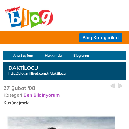
Blog Kategorileri
Ana Sayfam
Hakkımda
Bloglarım
DAKTİLOCU
http://blog.milliyet.com.tr/daktilocu
27 Şubat '08
Kategori
Ben Bildiriyorum
Küs(me)mek