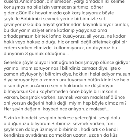
küseriz.Anlamadan, dinlemeden, yargılamadan iki kelime
konuşmasına bile izin vermeden sırtımızı döner
gideriz.Günlük hayatımızda çok karşılaşıyoruz böyle
şeylerle.Birbirimizi sevmek yerine birbirimizle sırt
çeviriyoruz.Galiba hayat şartlarından kaynaklanıyor bunlar,
bu dünyanın eziyetlerine katlanıp yaşıyoruz ama
arkadaşımızın bir tek lafına küsüyoruz, siliyoruz, ne kadar
haklı veya haksız olduğu hiç önemli değil affetmek gibi bir
erdem varken elimizde, kullanmıyoruz, unutuyoruz bu
dünyanın 3 günlük olduğunu…
Genelde şöyle oluyor inat uğruna barışmayıp ölünce gidiyor
yanına, imam soruyor nasıl bilirdiniz cemaat diye, işte o
zaman söylüyor iyi bilirdim diye, hakkını helal ediyor musun
diye soruyor işte o zaman unutuyorsun bütün kinini ve helal
olsun diyorsun.Ama o senin hakkında ne düşünüyor
bilmiyorsun.Onu kaybetmeden önce böyle bir imkanın
varken, barışmak varken, sevmek varken maalesef ölünce
anlıyorsun değerini haklı değil miyim hep böyle olmaz mı?
Her şeyin değerini kaybedince anlıyoruz malesef...
Sizin kalbindeki sevginin herkese yeteceğini, sevgi dolu
olduğunuzu biliyorum.Birbirinizi sevmek varken, fani
şeylerden dolayı üzmeyin birbirinizi, hadi artık o kendi
kendinize ayırdığınız parmakları uzatın, uzatın da küs