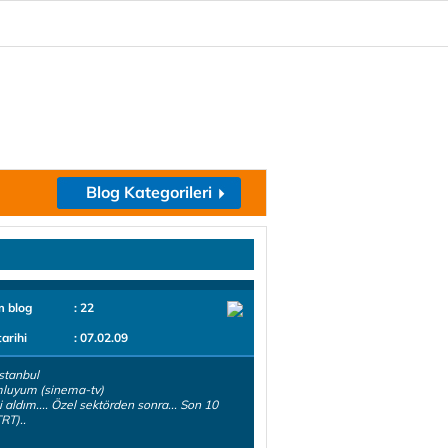
Blog Kategorileri
m blog
: 22
tarihi
: 07.02.09
stanbul
luyum (sinema-tv)
i aldım.... Özel sektörden sonra... Son 10
TRT)..