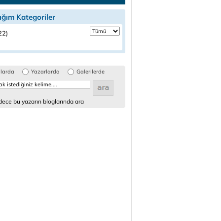
ığım Kategoriler
(22)
glarda
Yazarlarda
Galerilerde
ece bu yazarın bloglarında ara