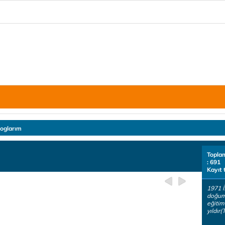
loglarım
Topla
: 691
Kayıt 
1971 İ
doğum
eğitim
yıldır(