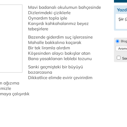
Mavi badanalı okulumun bahçesinde
Yazd
Dizlerimdeki çiziklerle
Oynardım topla iple
Şiir 
Karışırdı kahkahalarımız beyez
tebeşirlere
Bazende giderdim suç işlercesine
Blo
Mahalle bakkalına kaçarak
Bir tek liramla alırdım
Köşesinden alaycı bakışlar atan
Bana yasaklanan leblebi tozunu
Sad
Sanki geçmişteki bir büyüyü
bozarcasına
Dikkatlice elimde evirir çevirirdim
ım ağızıma
imizle
maya çalışırdık