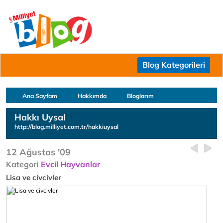
Blog Kategorileri
Ana Sayfam
Hakkımda
Bloglarım
Hakkı Uysal
http://blog.milliyet.com.tr/hakkiuysal
12 Ağustos '09
Kategori
Evcil Hayvanlar
Lisa ve civcivler