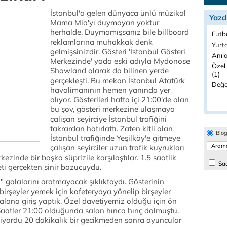
İstanbul'a gelen dünyaca ünlü müzikal
Yazd
Mama Mia'yı duymayan yoktur
herhalde. Duymamışsanız bile billboard
Futbo
reklamlarına muhakkak denk
Yurtd
gelmişsinizdir. Gösteri 'İstanbul Gösteri
Anıla
Merkezinde' yada eski adıyla Mydonose
Özel
Showland olarak da bilinen yerde
(1)
gerçekleşti. Bu mekan İstanbul Atatürk
Değe
havalimanının hemen yanında yer
alıyor. Gösterileri hafta içi 21:00'de olan
bu şov, gösteri merkezine ulaşmaya
çalışan seyirciye İstanbul trafiğini
takrardan hatırlattı. Zaten kitli olan
Blo
İstanbul trafiğinde Yeşilköy'e gitmeye
çalışan seyirciler uzun trafik kuyrukları
ezinde bir başka süprizile karşılaştılar. 1.5 saatlik
Sad
eti gerçekten sinir bozucuydu.
" galalarını aratmayacak şıklıktaydı. Gösterinin
rşeyler yemek için kafeteryaya yönelip birşeyler
alona giriş yaptık. Özel davetiyemiz olduğu için ön
 Saatler 21:00 olduğunda salon hınca hınç dolmuştu.
miyordu 20 dakikalık bir gecikmeden sonra oyuncular