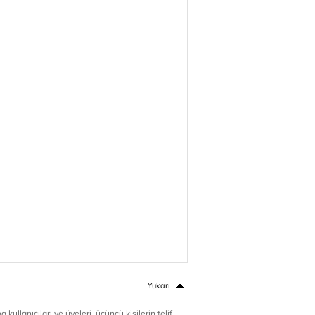
Yukarı
 kullanıcıları ve üyeleri, üçüncü kişilerin telif