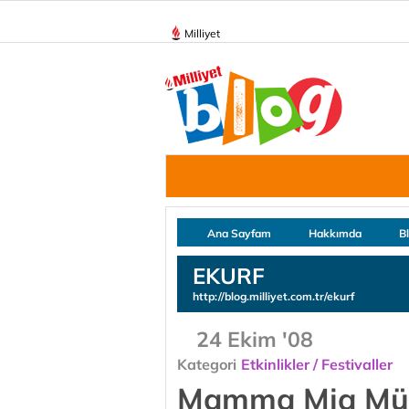
Milliyet
Ana Sayfam
Hakkımda
B
EKURF
http://blog.milliyet.com.tr/ekurf
24 Ekim '08
Kategori
Etkinlikler / Festivaller
Mamma Mia Müzi