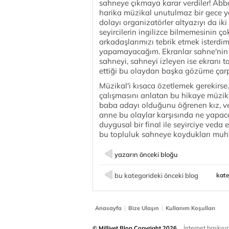
sahneye çıkmaya karar verdiler! Abba
harika müzikal unutulmaz bir gece y
dolayı organizatörler altyazıyı da i
seyircilerin ingilizce bilmemesinin
arkadaşlarımızı tebrik etmek isterd
yapamayacağım. Ekranlar sahne'nin
sahneyi, sahneyi izleyen ise ekranı 
ettiği bu olaydan başka gözüme çarp
Müzikal'i kısaca özetlemek gerekirs
çalışmasını anlatan bu hikaye müzikal
baba adayı olduğunu öğrenen kız, ve 
anne bu olaylar karşısında ne yapac
duygusal bir final ile seyirciye veda
bu topluluk sahneye koydukları muht
yazarın önceki bloğu
bu kategorideki önceki blog
kate
|
|
Anasayfa
Bize Ulaşın
Kullanım Koşulları
İnternet baskısınd
© Milliyet Blog Copyright 2026