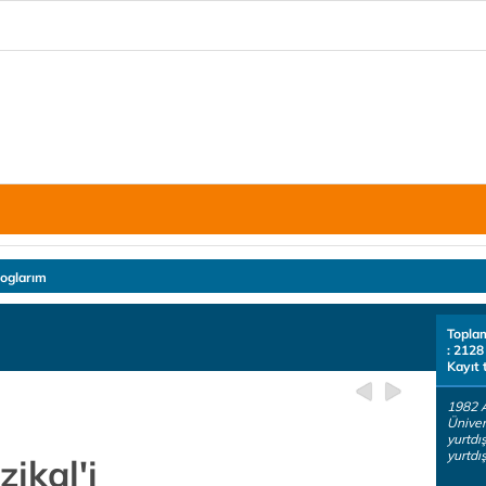
loglarım
Topla
: 2128
Kayıt 
1982 
Üniver
yurtdı
yurtdı
kal'i