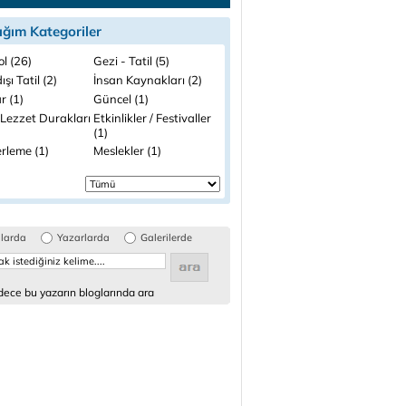
ığım Kategoriler
l (26)
Gezi - Tatil (5)
ışı Tatil (2)
İnsan Kaynakları (2)
r (1)
Güncel (1)
 Lezzet Durakları
Etkinlikler / Festivaller
(1)
rleme (1)
Meslekler (1)
glarda
Yazarlarda
Galerilerde
ece bu yazarın bloglarında ara