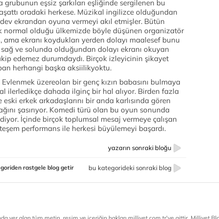
 grubunun eşsiz şarkıları eşliğinde sergilenen bu
aşattı oradaki herkese. Müzikal ingilizce olduğundan
ki dev ekrandan oyuna vermeyi akıl etmişler. Bütün
 çok normal olduğu ülkemizde böyle düşünen organizatör
im, ama ekranı koydukları yerden dolayı maalesef bunu
 sağ ve solunda olduğundan dolayı ekranı okuyan
takip edemez durumdaydı. Birçok izleyicinin şikayet
an herhangi başka aksiilikyoktu.
e. Evlenmek üzereolan bir genç kızın babasını bulmaya
 ilerledikçe dahada ilginç bir hal alıyor. Birden fazla
eski erkek arkadaşlarını bir anda karlısında gören
ağını şasırıyor. Komedi türü olan bu oyun sonunda
 ediyor. İçinde birçok toplumsal mesaj vermeye çalışan
eşem performans ile herkesi büyülemeyi başardı.
yazarın sonraki bloğu
goriden rastgele blog getir
bu kategorideki sonraki blog
a yer alan tüm metin, resim ve içeriğin hakları milliyet.com.tr'ye aittir. Milliyet Blog