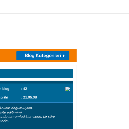
Blog Kategorileri
m blog
: 42
tarihi
: 21.05.08
Ankara doğumluyum.
site eğitimimi
şında tamamladıktan sonra bir süre
şında..