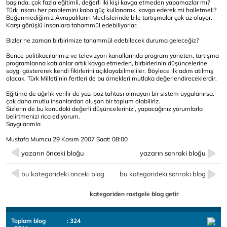
başında, çok fazla eğitimli, değerli iki kişi kavga etmeden yapamazlar mı?
Türk insanı her problemini kaba güç kullanarak, kavga ederek mi halletmeli?
Beğenmediğimiz Avrupalıların Meclislerinde bile tartışmalar çok az oluyor.
Karşı görüşlü insanlara tahammül edebiliyorlar.
Bizler ne zaman birbirimize tahammül edebilecek duruma geleceğiz?
Bence politikacılarımız ve televizyon kanallarında program yöneten, tartışma
programlarına katılanlar artık kavga etmeden, birbirlerinin düşüncelerine
saygı göstererek kendi fikirlerini açıklayabilmeliler. Böylece ilk adım atılmış
olacak. Türk Milleti'nin fertleri de bu örnekleri mutlaka değerlendireceklerdir.
Eğitime de ağırlık verilir de yaz-boz tahtası olmayan bir sistem uygulanırsa,
çok daha mutlu insanlardan oluşan bir toplum olabiliriz.
Sizlerin de bu konudaki değerli düşüncelerinizi, yapacağınız yorumlarla
belirtmenizi rica ediyorum.
Saygılarımla
Mustafa Mumcu 29 Kasım 2007 Saat: 08:00
yazarın önceki bloğu
yazarın sonraki bloğu
bu kategorideki önceki blog
bu kategorideki sonraki blog
kategoriden rastgele blog getir
Toplam blog
: 324