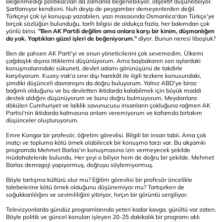
Beğenmediği politikacıları da zamanla beğenebiliyor, objektif düşünebiliyor.
Şartlamıyor kendisini. Nuh deyip de peygamber demeyenlerden değil.
Türkçeyi çok iyi konuşup yazabilen, yazı masasında Osmanlıca'dan Türkçe'ye
birçok sözlüğün bulunduğu, tarih bilgisi de oldukça fazla, her bakımdan çok
yönlü birisi.
"Ben AK Partili değilim ama onlara karşı bir kinim, düşmanlığım
da yok. Yaptıkları güzel işleri de beğeniyorum."
diyor. Bunun neresi liboşluk?
Ben de şahsen AK Parti'yi ve onun yöneticilerini çok sevemedim. Ülkemi
çağdaşlık dışına ittiklerini düşünüyorum. Ama başbakanın son aylardaki
konuşmalarındaki sükuneti, devlet adamı görünüşünü de takdirle
karşılıyorum. Kuzey ırak'a sınır dışı harekât ile ilgili tezkere konusundaki,
şimdiki düşünceli davranışını da doğru buluyorum. Yalnız ABD'ye biraz
bağımlı olduğunu ve bu devletten iktidarda kalabilmek için büyük maddi
destek aldığını düşünüyorum ve bunu doğru bulmuyorum. Meydanlara
dökülen Cumhuriyet ve laiklik savunucusu insanların çokluğuna rağmen AK
Partisi'nin iktidarda kalmasına anlam veremiyorum ve kafamda birtakım
düşünceler oluşturuyorum.
Emre Kongar bir profesör, öğretim görevlisi. Bilgili bir insan tabii. Ama çok
inatçı ve topluma kötü örnek olabilecek bir konuşma tarzı var. Bu akşamki
programda Mehmet Barlas'ın konuşmasına izin vermeyecek şekilde
müdahalelerde bulundu. Her şeyi o biliyor hem de doğru bir şekilde. Mehmet
Barlas demagoji yapıyormuş, doğruyu söylemiyormuş.
Böyle tartışma kültürü olur mu? Eğitim görevlisi bir profesör öncelikle
talebelerine kötü örnek olduğunu düşünemiyor mu? Tartışırken de
soğukkanlılığını ve sevimliliğini yitiriyor, hırçın bir görüntü sergiliyor.
Televizyonlarda gündüz programlarında yeteri kadar kavga, gürültü var zaten.
Böyle politik ve güncel konuları işleyen 20-25 dakikalık bir programı aklı