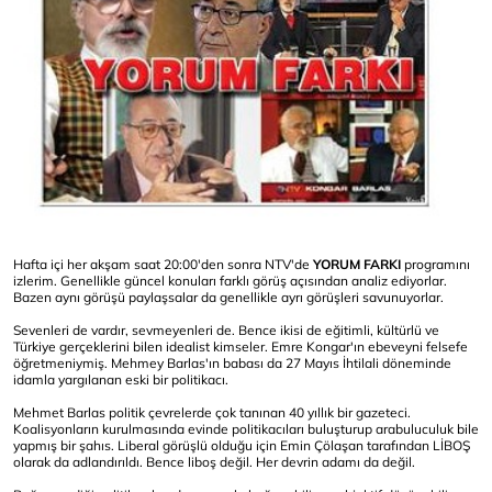
Hafta içi her akşam saat 20:00'den sonra NTV'de
YORUM FARKI
programını
izlerim. Genellikle güncel konuları farklı görüş açısından analiz ediyorlar.
Bazen aynı görüşü paylaşsalar da genellikle ayrı görüşleri savunuyorlar.
Sevenleri de vardır, sevmeyenleri de. Bence ikisi de eğitimli, kültürlü ve
Türkiye gerçeklerini bilen idealist kimseler. Emre Kongar'ın ebeveyni felsefe
öğretmeniymiş. Mehmey Barlas'ın babası da 27 Mayıs İhtilali döneminde
idamla yargılanan eski bir politikacı.
Mehmet Barlas politik çevrelerde çok tanınan 40 yıllık bir gazeteci.
Koalisyonların kurulmasında evinde politikacıları buluşturup arabuluculuk bile
yapmış bir şahıs. Liberal görüşlü olduğu için Emin Çölaşan tarafından LİBOŞ
olarak da adlandırıldı. Bence liboş değil. Her devrin adamı da değil.