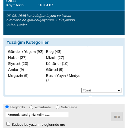
: 2811
Kayıt tarihi
: 10.04.07
06. 06. 1945 İzmir doğumluyum ve İzmirli
olmaktan da gurur duyuyorum. 1968 yılında
birkaç yıllığın..
Yazdığım Kategoriler
Gündelik Yaşam (92)
Blog (43)
Haber (27)
Mizah (27)
Siyaset (20)
Kültürler (10)
Anılar (9)
Güncel (9)
Magazin (9)
Basın Yayın / Medya
(7)
Bloglarda
Yazarlarda
Galerilerde
Sadece bu yazarın bloglarında ara