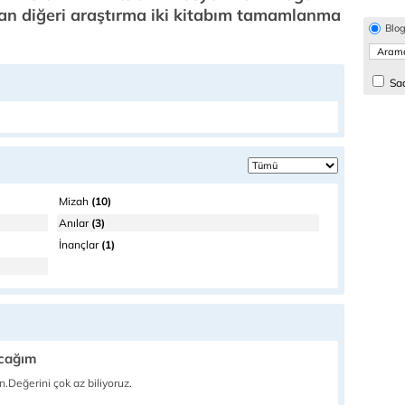
oman diğeri araştırma iki kitabım tamamlanma
Blo
Sad
Mizah
(10)
Anılar
(3)
İnançlar
(1)
acağım
n.Değerini çok az biliyoruz.