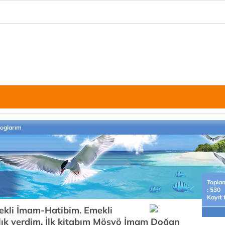
loglarım
Topla
: 530
Kayıt 
ekli İmam-Hatibim. Emekli
rlık verdim. İlk kitabım Mösyö İmam Doğan