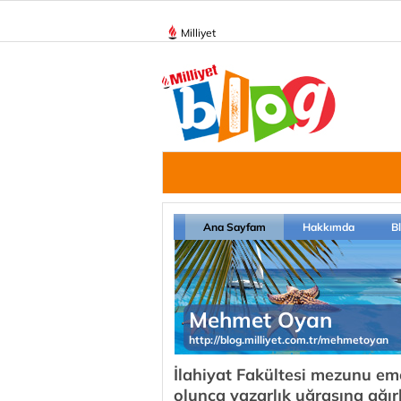
Milliyet
Ana Sayfam
Hakkımda
B
Mehmet Oyan
http://blog.milliyet.com.tr/mehmetoyan
İlahiyat Fakültesi mezunu em
olunca yazarlık uğraşına ağı