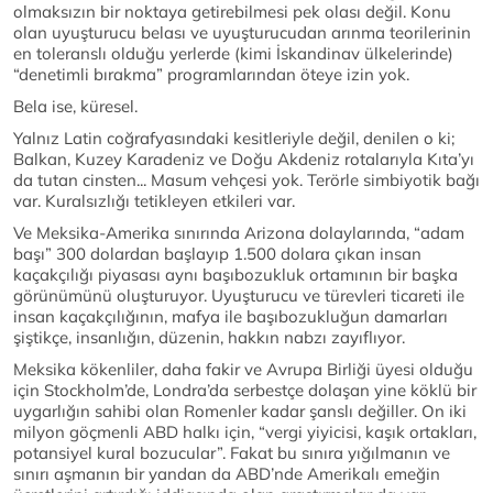
olmaksızın bir noktaya getirebilmesi pek olası değil. Konu
olan uyuşturucu belası ve uyuşturucudan arınma teorilerinin
en toleranslı olduğu yerlerde (kimi İskandinav ülkelerinde)
“denetimli bırakma” programlarından öteye izin yok.
Bela ise, küresel.
Yalnız Latin coğrafyasındaki kesitleriyle değil, denilen o ki;
Balkan, Kuzey Karadeniz ve Doğu Akdeniz rotalarıyla Kıta’yı
da tutan cinsten... Masum vehçesi yok. Terörle simbiyotik bağı
var. Kuralsızlığı tetikleyen etkileri var.
Ve Meksika-Amerika sınırında Arizona dolaylarında, “adam
başı” 300 dolardan başlayıp 1.500 dolara çıkan insan
kaçakçılığı piyasası aynı başıbozukluk ortamının bir başka
görünümünü oluşturuyor. Uyuşturucu ve türevleri ticareti ile
insan kaçakçılığının, mafya ile başıbozukluğun damarları
şiştikçe, insanlığın, düzenin, hakkın nabzı zayıflıyor.
Meksika kökenliler, daha fakir ve Avrupa Birliği üyesi olduğu
için Stockholm’de, Londra’da serbestçe dolaşan yine köklü bir
uygarlığın sahibi olan Romenler kadar şanslı değiller. On iki
milyon göçmenli ABD halkı için, “vergi yiyicisi, kaşık ortakları,
potansiyel kural bozucular”. Fakat bu sınıra yığılmanın ve
sınırı aşmanın bir yandan da ABD’nde Amerikalı emeğin