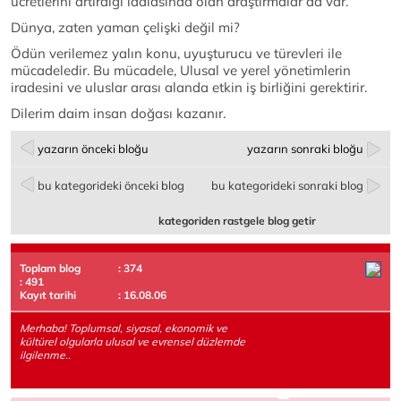
ücretlerini artırdığı iddiasında olan araştırmalar da var.
Dünya, zaten yaman çelişki değil mi?
Ödün verilemez yalın konu, uyuşturucu ve türevleri ile
mücadeledir. Bu mücadele, Ulusal ve yerel yönetimlerin
iradesini ve uluslar arası alanda etkin iş birliğini gerektirir.
Dilerim daim insan doğası kazanır.
yazarın önceki bloğu
yazarın sonraki bloğu
bu kategorideki önceki blog
bu kategorideki sonraki blog
kategoriden rastgele blog getir
Toplam blog
: 374
: 491
Kayıt tarihi
: 16.08.06
Merhaba! Toplumsal, siyasal, ekonomik ve
kültürel olgularla ulusal ve evrensel düzlemde
ilgilenme..