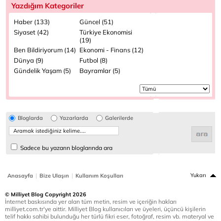
Yazdığım Kategoriler
Haber (133)
Güncel (51)
Siyaset (42)
Türkiye Ekonomisi
(19)
Ben Bildiriyorum (14)
Ekonomi - Finans (12)
Dünya (9)
Futbol (8)
Gündelik Yaşam (5)
Bayramlar (5)
Bloglarda
Yazarlarda
Galerilerde
Sadece bu yazarın bloglarında ara
|
|
Yukarı
Anasayfa
Bize Ulaşın
Kullanım Koşulları
© Milliyet Blog Copyright 2026
İnternet baskısında yer alan tüm metin, resim ve içeriğin hakları
milliyet.com.tr'ye aittir. Milliyet Blog kullanıcıları ve üyeleri, üçüncü kişilerin
telif hakkı sahibi bulunduğu her türlü fikri eser, fotoğraf, resim vb. materyal ve