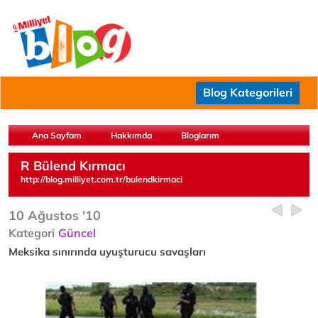
Blog Kategorileri
Ana Sayfam
Hakkımda
Bloglarım
R Bülend Kırmacı
http://blog.milliyet.com.tr/bulendkirmaci
10 Ağustos '10
Kategori
Güncel
Meksika sınırında uyuşturucu savaşları