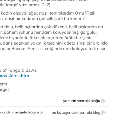
ir ‘tango’ yazılamaz…” (2)
 kadın olsaydı eğer, nasıl tanımlardım O'nu?Fiziki
i, nasıl bir kadında görselleşirdi bu kentin?
 dolu, belli açılardan çok düzenli, belli açılardan da
ehir. Bohem ruhunu her daim koruyabilmiş, görgülü,
lerle isyanlarla öfkelerle aşklarla örülü bir şehir.
 dans ederken yakınlık tercihini adeta sinsi bir aralıkla
adını Buenos Aires.. istediğinde onu kolayca terk etsin
y of Tango & Bs.As.
enos-Aires.htm
semt
orges
yazarın sonraki bloğu
goriden rastgele blog getir
bu kategorideki sonraki blog