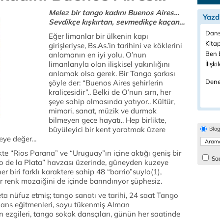
Melez bir tango kadını Buenos Aires…
Yazd
Sevdikçe kışkırtan, sevmedikçe kaçan…
Dans
Eğer limanlar bir ülkenin kapı
Kitap
girişleriyse, Bs.As.’in tarihini ve köklerini
Ben B
anlamanın en iyi yolu, O’nun
limanlarıyla olan ilişkisel yakınlığını
İlişki
anlamak olsa gerek. Bir Tango şarkısı
Dene
şöyle der: “Buenos Aires şehirlerin
kraliçesidir”.. Belki de O’nun sırrı, her
şeye sahip olmasında yatıyor.. Kültür,
mimari, sanat, müzik ve durmak
bilmeyen gece hayatı.. Hep birlikte,
büyüleyici bir kent yaratmak üzere
Blo
eye değer...
likte “Rios Parana” ve “Uruguay”ın içine aktığı geniş bir
Sad
o de la Plata” havzası üzerinde, güneyden kuzeye
biri farklı karaktere sahip 48 “barrio”suyla(1),
 renk mozaiğini de içinde barındırıyor şüphesiz.
a nüfuz etmiş; tango sanatı ve tarihi, 24 saat Tango
dans eğitmenleri, soyu tükenmiş Alman
 ezgileri, tango sokak dansçıları, günün her saatinde