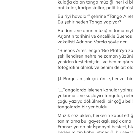
kulağa dolan tango müziği, her iki b
antikalar, kartpostallar, politik görü
Bu “iyi havalar” şehrine “Tango Aire
Bu şehir neden Tango yapıyor?
Bu dansı ve onun müziğini tamamıyl
Arjantin tarihini ve öncelikle Bueno
vokalisti Adriana Varela şöyle der;
“Buenos Aires, engin ‘Rio Plata’ya z
şekillendiren nehre ne zaman yüzünü
yeniden keşfetmiştir… ve benim görev
fotoğrafını almak ve benim de ait o
J.L.Borges’in çok çok önce, benzer bir
“….Tangolarda işlenen konular yalnızc
yakınmacı ve suçlayıcı tangolar, nefr
çoğu yazıya dökülmedi, bir çoğu belle
tangolarda bir yer buldu..
Müzik sözlükleri, herkesin kabul etti
tanımlama bu, gayet açık seçik ama 
Fransız ya da bir İspanyol besteci, b
bedenimizin kabul etmediği bir şey ya