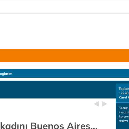
loglarım
Topla
: 2228
Kayıt 
"Artık
insanl
kararı
nokta.
 kadını Buenos Aires…