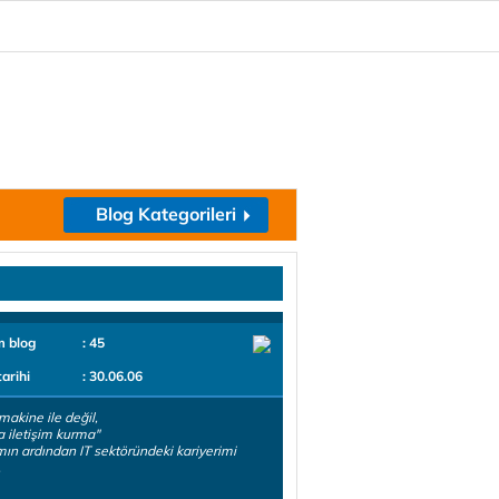
Blog Kategorileri
m blog
: 45
tarihi
: 30.06.06
 makine ile değil,
a iletişim kurma"
mın ardından IT sektöründeki kariyerimi
.