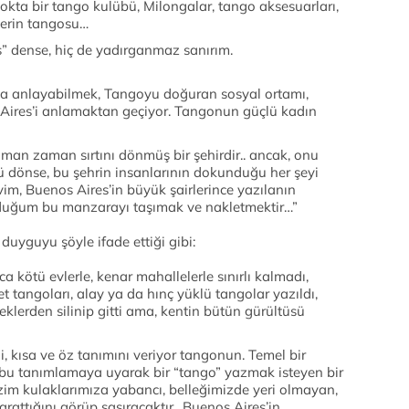
lokta bir tango kulübü, Milongalar, tango aksesuarları,
şlerin tangosu…
s” dense, hiç de yadırganmaz sanırım.
a anlayabilmek, Tangoyu doğuran sosyal ortamı,
s Aires’i anlamaktan geçiyor. Tangonun güçlü kadın
aman zaman sırtını dönmüş bir şehirdir.. ancak, onu
 dönse, bu şehrin insanlarının dokunduğu her şeyi
im, Buenos Aires’in büyük şairlerince yazılanın
lduğum bu manzarayı taşımak ve nakletmektir…”
 duyguyu şöyle ifade ettiği gibi:
a kötü evlerle, kenar mahallelerle sınırlı kalmadı,
et tangoları, alay ya da hınç yüklü tangolar yazıldı,
klerden silinip gitti ama, kentin bütün gürültüsü
ği, kısa ve öz tanımını veriyor tangonun. Temel bir
bu tanımlamaya uyarak bir “tango” yazmak isteyen bir
izim kulaklarımıza yabancı, belleğimizde yeri olmayan,
rattığını görüp şaşıracaktır.. Buenos Aires’in