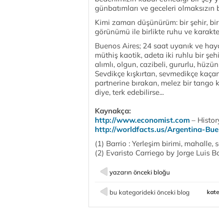
günbatımları ve geceleri olmaksızın b
Kimi zaman düşünürüm: bir şehir, bir
görünümü ile birlikte ruhu ve karakter
Buenos Aires; 24 saat uyanık ve hayat
müthiş kaotik, adeta iki ruhlu bir ş
alımlı, olgun, cazibeli, gururlu, hüzün
Sevdikçe kışkırtan, sevmedikçe kaçan,
partnerine bırakan, melez bir tango k
diye, terk edebilirse...
Kaynakça:
http://www.economist.com
– Histor
http://worldfacts.us/Argentina-Bu
(1) Barrio : Yerleşim birimi, mahalle, 
(2) Evaristo Carriego by Jorge Luis B
yazarın önceki bloğu
bu kategorideki önceki blog
kate