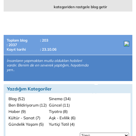
kategoriden rastgele blog getir
Toplam blog
: 203
: 2037
Kayıt tarihi
: 23.10.06
İnsanların yapmaktan mutlu oldukları hobileri
vardır. Benim de en severek yaptığım, hayatımda
yen..
Yazdığım Kategoriler
Blog (52)
Sinema (34)
Ben Bildiriyorum (12)
Güncel (11)
Haber (9)
Tiyatro (8)
Kültür - Sanat (7)
Aşk - Evlilik (6)
Gündelik Yaşam (5)
Yurtiçi Tatil (4)