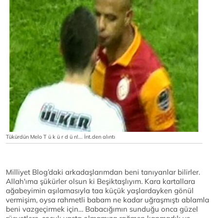
Tükürdün Melo T ü k ü r d ü n!... İnt.den alıntı
Milliyet Blog’daki arkadaşlarımdan beni tanıyanlar bilirler.
Allah'ıma şükürler olsun ki Beşiktaşlıyım. Kara kartallara
ağabeyimin aşılamasıyla taa küçük yaşlardayken gönül
vermişim, oysa rahmetli babam ne kadar uğraşmıştı ablamla
beni vazgeçirmek için… Babacığımın sunduğu onca güzel