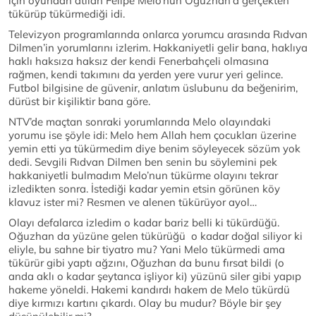
için oyundan atılan Felipe Melo’nun Oğuzhan’a gerçekten
tükürüp tükürmediği idi.
Televizyon programlarında onlarca yorumcu arasında Rıdvan
Dilmen’in yorumlarını izlerim. Hakkaniyetli gelir bana, haklıya
haklı haksıza haksız der kendi Fenerbahçeli olmasına
rağmen, kendi takımını da yerden yere vurur yeri gelince.
Futbol bilgisine de güvenir, anlatım üslubunu da beğenirim,
dürüst bir kişiliktir bana göre.
NTV’de maçtan sonraki yorumlarında Melo olayındaki
yorumu ise şöyle idi: Melo hem Allah hem çocukları üzerine
yemin etti ya tükürmedim diye benim söyleyecek sözüm yok
dedi. Sevgili Rıdvan Dilmen ben senin bu söylemini pek
hakkaniyetli bulmadım Melo’nun tükürme olayını tekrar
izledikten sonra. İstediği kadar yemin etsin görünen köy
klavuz ister mi? Resmen ve alenen tükürüyor ayol…
Olayı defalarca izledim o kadar bariz belli ki tükürdüğü.
Oğuzhan da yüzüne gelen tükürüğü o kadar doğal siliyor ki
eliyle, bu sahne bir tiyatro mu? Yani Melo tükürmedi ama
tükürür gibi yaptı ağzını, Oğuzhan da bunu fırsat bildi (o
anda aklı o kadar şeytanca işliyor ki) yüzünü siler gibi yapıp
hakeme yöneldi. Hakemi kandırdı hakem de Melo tükürdü
diye kırmızı kartını çıkardı. Olay bu mudur? Böyle bir şey