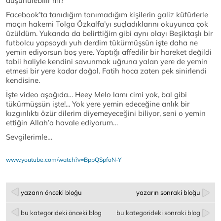
düşünülebilir mi?
Facebook’ta tanıdığım tanımadığım kişilerin galiz küfürlerle
maçın hakemi Tolga Özkalfa’yı suçladıklarını okuyunca çok
üzüldüm. Yukarıda da belirttiğim gibi aynı olayı Beşiktaşlı bir
futbolcu yapsaydı yuh derdim tükürmüşsün işte daha ne
yemin ediyorsun boş yere. Yaptığı affedilir bir hareket değildi
tabii haliyle kendini savunmak uğruna yalan yere de yemin
etmesi bir yere kadar doğal. Fatih hoca zaten pek sinirlendi
kendisine.
İşte video aşağıda… Heey Melo lamı cimi yok, bal gibi
tükürmüşsün işte!... Yok yere yemin edeceğine anlık bir
kızgınlıktı özür dilerim diyemeyeceğini biliyor, seni o yemin
ettiğin Allah’a havale ediyorum…
Sevgilerimle…
www.youtube.com/watch?v=BppQSpfoN-Y
yazarın önceki bloğu
yazarın sonraki bloğu
bu kategorideki önceki blog
bu kategorideki sonraki blog