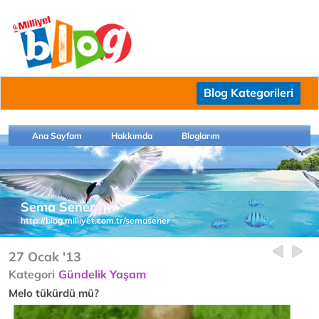
Blog Kategorileri
Ana Sayfam
Hakkımda
Bloglarım
Sema Sener
http://blog.milliyet.com.tr/semasener
27 Ocak '13
Kategori
Gündelik Yaşam
Melo tükürdü mü?