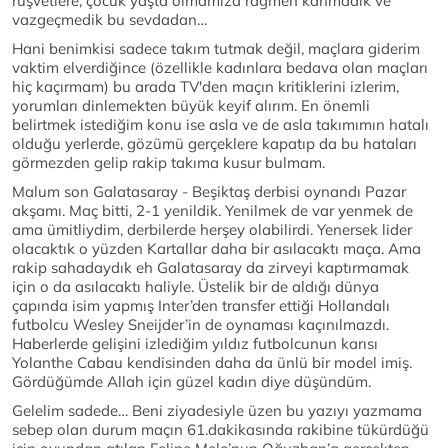
rüşvetlere, çocuk yaşta olmamıza rağmen kanmadık ve
vazgeçmedik bu sevdadan…
Hani benimkisi sadece takım tutmak değil, maçlara giderim
vaktim elverdiğince (özellikle kadınlara bedava olan maçları
hiç kaçırmam) bu arada TV'den maçın kritiklerini izlerim,
yorumları dinlemekten büyük keyif alırım. En önemli
belirtmek istediğim konu ise asla ve de asla takımımın hatalı
olduğu yerlerde, gözümü gerçeklere kapatıp da bu hataları
görmezden gelip rakip takıma kusur bulmam.
Malum son Galatasaray - Beşiktaş derbisi oynandı Pazar
akşamı. Maç bitti, 2-1 yenildik. Yenilmek de var yenmek de
ama ümitliydim, derbilerde herşey olabilirdi. Yenersek lider
olacaktık o yüzden Kartallar daha bir asılacaktı maça. Ama
rakip sahadaydık eh Galatasaray da zirveyi kaptırmamak
için o da asılacaktı haliyle. Üstelik bir de aldığı dünya
çapında isim yapmış Inter’den transfer ettiği Hollandalı
futbolcu Wesley Sneijder’in de oynaması kaçınılmazdı.
Haberlerde gelişini izlediğim yıldız futbolcunun karısı
Yolanthe Cabau kendisinden daha da ünlü bir model imiş.
Gördüğümde Allah için güzel kadın diye düşündüm.
Gelelim sadede… Beni ziyadesiyle üzen bu yazıyı yazmama
sebep olan durum maçın 61.dakikasında rakibine tükürdüğü