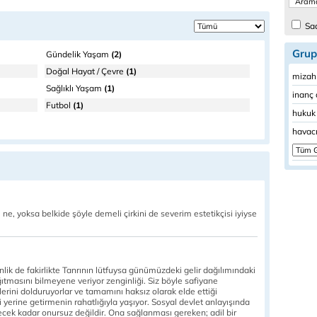
Sad
Grup
Gündelik Yaşam
(2)
Doğal Hayat / Çevre
(1)
mizah 
Sağlıklı Yaşam
(1)
inanç 
Futbol
(1)
hukuk 
havacı
 ne, yoksa belkide şöyle demeli çirkini de severim estetikçisi iyiyse
nlik de fakirlikte Tanrının lütfuysa günümüzdeki gelir dağılımındaki
ıtmasını bilmeyene veriyor zenginliği. Siz böyle safiyane
erini dolduruyorlar ve tamamını haksız olarak elde ettiği
ni yerine getirmenin rahatlığıyla yaşıyor. Sosyal devlet anlayışında
decek kadar onursuz değildir. Ona sağlanması gereken; adil bir