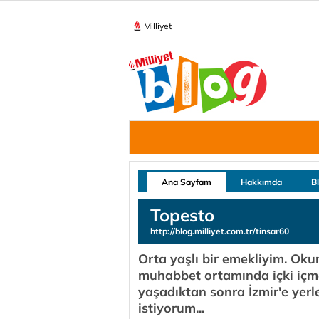
Milliyet
Ana Sayfam
Hakkımda
B
Topesto
http://blog.milliyet.com.tr/tinsar60
Orta yaşlı bir emekliyim. Ok
muhabbet ortamında içki içme
yaşadıktan sonra İzmir'e yerleş
istiyorum...