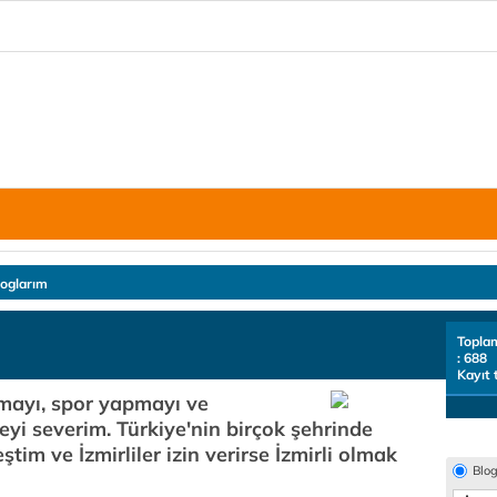
loglarım
Topla
: 688
Kayıt 
umayı, spor yapmayı ve
yi severim. Türkiye'nin birçok şehrinde
tim ve İzmirliler izin verirse İzmirli olmak
Blo