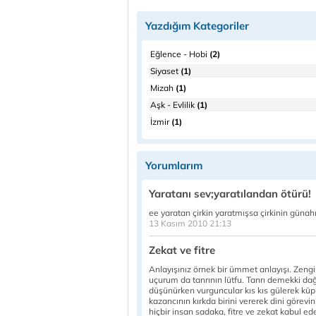
Yazdığım Kategoriler
Eğlence - Hobi
(2)
Siyaset
(1)
Mizah
(1)
Aşk - Evlilik
(1)
İzmir
(1)
Yorumlarım
Yaratanı sev;yaratılandan ötürü!
ee yaratan çirkin yaratmışsa çirkinin günahı
13 Kasım 2010 21:13
Zekat ve fitre
Anlayışınız örnek bir ümmet anlayışı. Zengi
uçurum da tanrının lütfu. Tanrı demekki dağ
düşünürken vurguncular kıs kıs gülerek küpl
kazancının kırkda birini vererek dini görevi
hiçbir insan sadaka, fitre ve zekat kabul e