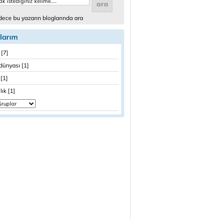
ece bu yazarın bloglarında ara
larım
[7]
dünyası [1]
[1]
lık [1]