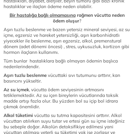
hastalıkları, diyabet, alerjiler, beyin tümörü gibi bazı kronik
hastalıklar ve ilaçları ödeme neden olabilir.
Bir hastalığa bağlı olmamasına
rağmen vücutta neden
ödem oluşur
?
Aşırı tuzlu beslenme ve bazen yetersiz mineral seviyesi, az su
içme, egzersiz ve hareket yetersizliği, aşırı karbonhidratlı
yiyecekler ile beslenme, aşırı egzersiz, alkol, premenstural
dönem (adet dönemi öncesi) , stres, uykusuzluk, kortizon gibi
hormon ilaçların kullanımı.
Tüm bunlar hastalıklara bağlı olmayan ödemin başlıca
nedenlerindendir.
Aşırı tuzlu beslenme
vücuttaki sıvı tutumunu arttırır, kan
basıncını yükseltir.
Az su içmek
, vücutta ödem seviyesinin artmasını
tetiklemektedir. Az su içen bireylerin vücutlarında toksik
madde artışı fazla olur. Bu yüzden bol su içip bol idrara
çıkmak önemlidir.
Alkol tüketimi
vücutta su tutma kapasitesini arttırır. Alkol
vücuttan atılırken suyu tutar ve ertesi gün su içme isteğiniz
bu sebeple doğar. Alkolün detoksifikiye edilmesi yani
vücuttan atılması yeterli su tüketimi yok ise zorlaşır ve