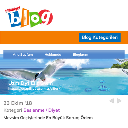
Blog Kategorileri
Ana Sayfam
Hakkımda
Bloglarım
Uzm Dyt Elif Erkin
http://blog.milliyet.com.tr/eliferkin
23 Ekim '18
Kategori
Beslenme / Diyet
Mevsim Geçişlerinde En Büyük Sorun; Ödem