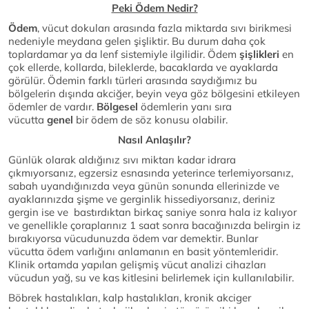
Peki Ödem Nedir?
Ödem
, vücut dokuları arasında fazla miktarda sıvı birikmesi
nedeniyle meydana gelen şişliktir. Bu durum daha çok
toplardamar ya da lenf sistemiyle ilgilidir. Ödem
şişlikleri
en
çok ellerde, kollarda, bileklerde, bacaklarda ve ayaklarda
görülür. Ödemin farklı türleri arasında saydığımız bu
bölgelerin dışında akciğer, beyin veya göz bölgesini etkileyen
ödemler de vardır.
Bölgesel
ödemlerin yanı sıra
vücutta
genel
bir ödem de söz konusu olabilir.
Nasıl Anlaşılır?
Günlük olarak aldığınız sıvı miktarı kadar idrara
çıkmıyorsanız, egzersiz esnasında yeterince terlemiyorsanız,
sabah uyandığınızda veya günün sonunda ellerinizde ve
ayaklarınızda şişme ve gerginlik hissediyorsanız, deriniz
gergin ise ve bastırdıktan birkaç saniye sonra hala iz kalıyor
ve genellikle çoraplarınız 1 saat sonra bacağınızda belirgin iz
bırakıyorsa vücudunuzda ödem var demektir. Bunlar
vücutta ödem varlığını anlamanın en basit yöntemleridir.
Klinik ortamda yapılan gelişmiş vücut analizi cihazları
vücudun yağ, su ve kas kitlesini belirlemek için kullanılabilir.
Böbrek hastalıkları, kalp hastalıkları, kronik akciger