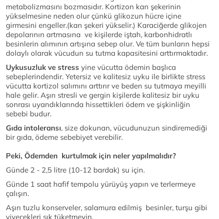
metabolizmasını bozmasıdır. Kortizon kan şekerinin
yükselmesine neden olur çünkü glikozun hücre içine
girmesini engeller.(kan şekeri yükselir.) Karaciğerde glikojen
depolarının artmasına ve kişilerde iştah, karbonhidratlı
besinlerin alımının artışına sebep olur. Ve tüm bunların hepsi
dolaylı olarak vücudun su tutma kapasitesini arttırmaktadır.
Uykusuzluk ve stress
yine vücutta ödemin başlıca
sebeplerindendir. Yetersiz ve kalitesiz uyku ile birlikte stress
vücutta kortizol salımını arttırır ve beden su tutmaya meyilli
hale gelir. Aşırı stresli ve gergin kişilerde kalitesiz bir uyku
sonrası uyandıklarında hissettikleri ödem ve şişkinliğin
sebebi budur.
Gıda intoleransı
, size dokunan, vücudunuzun sindiremediği
bir gıda, ödeme sebebiyet verebilir.
Peki, Ödemden kurtulmak için neler yapılmalıdır?
Günde 2 - 2,5 litre (10-12 bardak) su için.
Günde 1 saat hafif tempolu yürüyüş yapın ve terlermeye
çalışın.
Aşırı tuzlu konserveler, salamura edilmiş besinler, turşu gibi
yiyecekleri sık tüketmeyin.