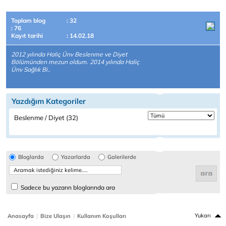
Toplam blog
: 32
: 76
Kayıt tarihi
: 14.02.18
2012 yılında Haliç Ünv Beslenme ve Diyet
Bölümünden mezun oldum. 2014 yılında Haliç
Ünv Sağlık Bi..
Yazdığım Kategoriler
Beslenme / Diyet (32)
Bloglarda
Yazarlarda
Galerilerde
Sadece bu yazarın bloglarında ara
|
|
Yukarı
Anasayfa
Bize Ulaşın
Kullanım Koşulları