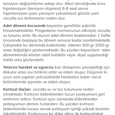
tansiyon değişimlerine sebep olur. Alkol alınıdığında önce
hipotansiyon (tansiyon düşmesi) 6-8 saat sonra
hipertansiyon (yani yansiyon yükselmesi) görülür yani
vücutta sıvı birikmesine neden olur.
Adet dönemi öncesinde
bayanlar genellikle şişkinlik
hissetmektedirler. Progesteron hormonunun etkisiyle vücutta
su tutumu artar. Bu durum adet dönemi başlamadan 1 hafta
öncesinde başlayıp bu dönem sonuna kadar sürebilmektedir.
Çalışmalar bu dönemde kadınlarda ödemin 500 gr-2000 gr
arası değiştiğini göstermektedir. Bu yüzden bayanların adet
dönemlerinde kiloları sabit kalabilir veya diyet uygulandığı
halde artış gözlenebilir.
Yetersiz hareket ve egzersiz
kan dolaşımını yavaşlattığı için
dokular arası sıvı birikimi artar ve ödem oluşur. Düşünün ki
uzun süre yapılan yolculuklarda hareketsiz kalan vücut
bölümlerinde şişmeler ve ödem oluşur.
Kortizol ilaçları
vücutta su ve tuz tutumuna neden
olmaktadır. Kortizon böbreklerden tuzun (sodyumun) geri
emilimini arttırır. Kortizol aynı zamanda böbreklerden
potasyumun atımını hızlandırır. Bu yüzden kortizon
tedavilerinde tuzsuz ancak potasyum içeriği yüksek besinler
tüketilmelidir. Kortizonun bir diğer etkisi de karbonhidrat