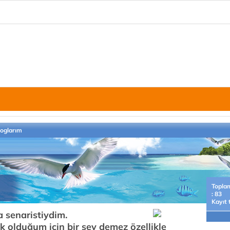
loglarım
Topla
: 83
Kayıt 
 senaristiydim.
k olduğum için bir şey demez özellikle