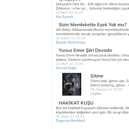
İyileşeyim hele bir... Erik ağacının altına kura
Dökünce ; o her yıL , özlemle beklediğim çiçekl
16 Mart '21 16:14
Nur Eşmeli
Sizin Memlekette Eşek Yok mu?
Altı Bekçi Atlıkarıncada Benim memleketimde a
memleketimde ancak zenginler, gençliklerini 
25 Şubat '21 17:19
Büşran Betül Kaya
Yunus Emre Şiiri Devadır
Yunus Emre devadır umutsuzluk derdine, Umudun
ardına, Gözlerin yorulmuşsa Yunus’tan şiir ok
22 Mart '21 11:44
Nevzat Dağlı
Gitme
Gitme bak, gitme işte, G
Ellerin terlemiş, gitme
26 Ağustos '14 10:26
Leylim.
HAKİKAT KUŞU
Ben bir Hakikat Kuşuyum kâinatın kalbinde, 
köpüklerden doğarken yeni gün, Bir sevgi ülkes
06 Nisan '21 22:34
Özgecan Berdibek