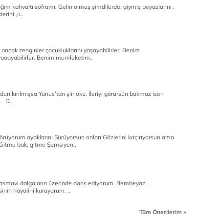
cağım kahvaltı soframı, Gelin olmuş şimdilerde; giymiş beyazlarını ,
erini ,<..
ncak zenginler çocukluklarını yaşayabilirler. Benim
yaoayabilirler. Benim memleketim..
 kırılmışsa Yunus’tan şiir oku. İleriyi görürsün bakmaz isen
u. D..
örüyorum ayaklarını Sürüyorsun onları Gözlerini kaçırıyorsun ama
. Gitme bak, gitme Şemsiyen..
Masmavi dalgaların üzerinde dans ediyorum. Bembeyaz
inin hayalini kuruyorum. ..
Tüm Önerilerim »