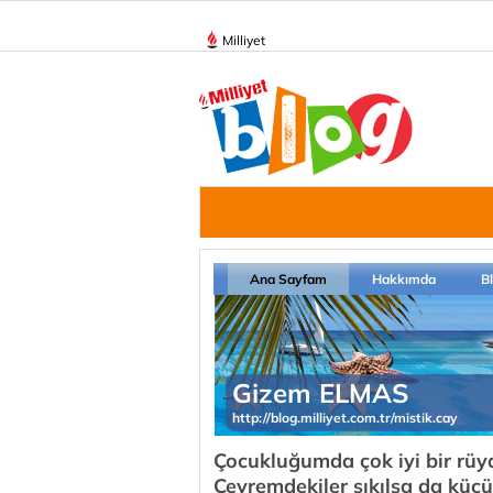
Milliyet
Ana Sayfam
Hakkımda
B
Gizem ELMAS
http://blog.milliyet.com.tr/mistik.cay
Çocukluğumda çok iyi bir rüya
Çevremdekiler sıkılsa da küçü