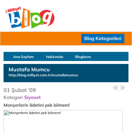
Blog Kategorileri
Ana Sayfam
Hakkımda
Bloglarım
Mustafa Mumcu
http://blog.milliyet.com.tr/mustafamumcu
01 Şubat '09
Kategori
Siyaset
Monşerlerin âdetini pek bilmem!