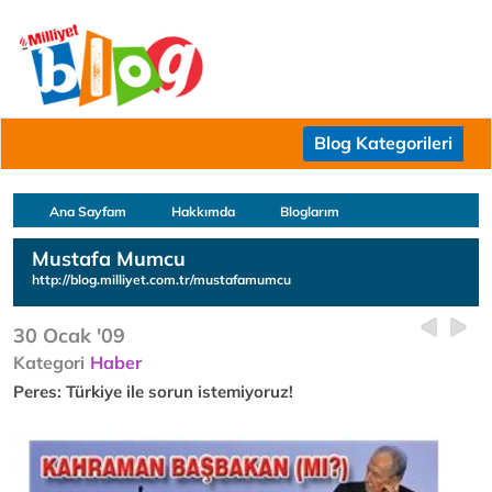
Blog Kategorileri
Ana Sayfam
Hakkımda
Bloglarım
Mustafa Mumcu
http://blog.milliyet.com.tr/mustafamumcu
30 Ocak '09
Kategori
Haber
Peres: Türkiye ile sorun istemiyoruz!