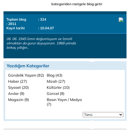
kategoriden rastgele blog getir
Toplam blog
: 324
: 2811
Kayıt tarihi
: 10.04.07
06. 06. 1945 İzmir doğumluyum ve İzmirli
olmaktan da gurur duyuyorum. 1968 yılında
birkaç yıllığın..
Yazdığım Kategoriler
Gündelik Yaşam (92)
Blog (43)
Haber (27)
Mizah (27)
Siyaset (20)
Kültürler (10)
Anılar (9)
Güncel (9)
Magazin (9)
Basın Yayın / Medya
(7)