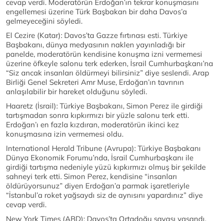
cevap verdi. Moderatörün Erdoğan’ın tekrar konuşmasını
engellemesi üzerine Türk Başbakan bir daha Davos’a
gelmeyeceğini söyledi.
El Cezire (Katar): Davos’ta Gazze fırtınası esti. Türkiye
Başbakanı, dünya medyasının naklen yayınladığı bir
panelde, moderatörün kendisine konuşma izni vermemesi
üzerine öfkeyle salonu terk ederken, İsrail Cumhurbaşkanı’na
“Siz ancak insanları öldürmeyi bilirsiniz” diye seslendi. Arap
Birliği Genel Sekreteri Amr Muse, Erdoğan’ın tavrının
anlaşılabilir bir hareket olduğunu söyledi.
Haaretz (İsrail): Türkiye Başbakanı, Simon Perez ile girdiği
tartışmadan sonra kıpkırmızı bir yüzle salonu terk etti.
Erdoğan’ı en fazla kızdıran, moderatörün ikinci kez
konuşmasına izin vermemesi oldu.
International Herald Tribune (Avrupa): Türkiye Başbakanı
Dünya Ekonomik Forumu’nda, İsrail Cumhurbaşkanı ile
girdiği tartışma nedeniyle yüzü kıpkırmızı olmuş bir şekilde
sahneyi terk etti. Simon Perez, kendisine “insanları
öldürüyorsunuz” diyen Erdoğan’a parmak işaretleriyle
“İstanbul’a roket yağsaydı siz de aynısını yapardınız” diye
cevap verdi.
New York Times (ABD): Davos’ta Ortadoğu savaşı yaşandı.