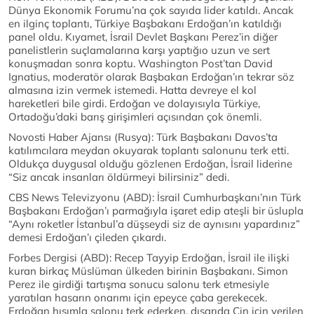
Dünya Ekonomik Forumu’na çok sayıda lider katıldı. Ancak
en ilginç toplantı, Türkiye Başbakanı Erdoğan’ın katıldığı
panel oldu. Kıyamet, İsrail Devlet Başkanı Perez’in diğer
panelistlerin suçlamalarına karşı yaptığıo uzun ve sert
konuşmadan sonra koptu. Washington Post’tan David
Ignatius, moderatör olarak Başbakan Erdoğan’ın tekrar söz
almasına izin vermek istemedi. Hatta devreye el kol
hareketleri bile girdi. Erdoğan ve dolayısıyla Türkiye,
Ortadoğu’daki barış girişimleri açısından çok önemli.
Novosti Haber Ajansı (Rusya): Türk Başbakanı Davos’ta
katılımcılara meydan okuyarak toplantı salonunu terk etti.
Oldukça duygusal olduğu gözlenen Erdoğan, İsrail liderine
“Siz ancak insanları öldürmeyi bilirsiniz” dedi.
CBS News Televizyonu (ABD): İsrail Cumhurbaşkanı’nın Türk
Başbakanı Erdoğan’ı parmağıyla işaret edip ateşli bir üslupla
“Aynı roketler İstanbul’a düşseydi siz de aynısını yapardınız”
demesi Erdoğan’ı çileden çıkardı.
Forbes Dergisi (ABD): Recep Tayyip Erdoğan, İsrail ile ilişki
kuran birkaç Müslüman ülkeden birinin Başbakanı. Simon
Perez ile girdiği tartışma sonucu salonu terk etmesiyle
yaratılan hasarın onarımı için epeyce çaba gerekecek.
Erdoğan hışımla salonu terk ederken, dışarıda Çin için verilen