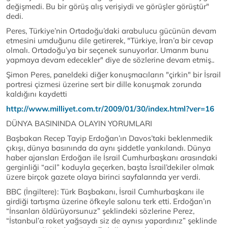
değişmedi. Bu bir görüş alış verişiydi ve görüşler görüştür"
dedi.
Peres, Türkiye’nin Ortadoğu’daki arabulucu gücünün devam
etmesini umduğunu dile getirerek, "Türkiye, İran’a bir cevap
olmalı. Ortadoğu’ya bir seçenek sunuyorlar. Umarım bunu
yapmaya devam edecekler" diye de sözlerine devam etmiş..
Şimon Peres, paneldeki diğer konuşmacıların "çirkin" bir İsrail
portresi çizmesi üzerine sert bir dille konuşmak zorunda
kaldığını kaydetti
http://www.milliyet.com.tr/2009/01/30/index.html?ver=16
DÜNYA BASININDA OLAYIN YORUMLARI
Başbakan Recep Tayip Erdoğan’ın Davos’taki beklenmedik
çıkışı, dünya basınında da aynı şiddetle yankılandı. Dünya
haber ajansları Erdoğan ile İsrail Cumhurbaşkanı arasındaki
gerginliği “acil” koduyla geçerken, başta İsrail’dekiler olmak
üzere birçok gazete olaya birinci sayfalarında yer verdi.
BBC (İngiltere): Türk Başbakanı, İsrail Cumhurbaşkanı ile
girdiği tartışma üzerine öfkeyle salonu terk etti. Erdoğan’ın
“İnsanları öldürüyorsunuz” şeklindeki sözlerine Perez,
“İstanbul’a roket yağsaydı siz de aynısı yapardınız” şeklinde