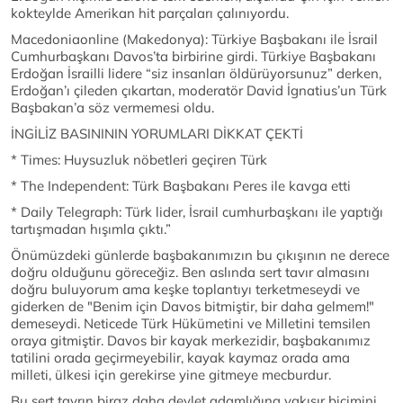
kokteylde Amerikan hit parçaları çalınıyordu.
Macedoniaonline (Makedonya): Türkiye Başbakanı ile İsrail
Cumhurbaşkanı Davos’ta birbirine girdi. Türkiye Başbakanı
Erdoğan İsrailli lidere “siz insanları öldürüyorsunuz” derken,
Erdoğan’ı çileden çıkartan, moderatör David İgnatius’un Türk
Başbakan’a söz vermemesi oldu.
İNGİLİZ BASINININ YORUMLARI DİKKAT ÇEKTİ
* Times: Huysuzluk nöbetleri geçiren Türk
* The Independent: Türk Başbakanı Peres ile kavga etti
* Daily Telegraph: Türk lider, İsrail cumhurbaşkanı ile yaptığı
tartışmadan hışımla çıktı.”
Önümüzdeki günlerde başbakanımızın bu çıkışının ne derece
doğru olduğunu göreceğiz. Ben aslında sert tavır almasını
doğru buluyorum ama keşke toplantıyı terketmeseydi ve
giderken de "Benim için Davos bitmiştir, bir daha gelmem!"
demeseydi. Neticede Türk Hükümetini ve Milletini temsilen
oraya gitmiştir. Davos bir kayak merkezidir, başbakanımız
tatilini orada geçirmeyebilir, kayak kaymaz orada ama
milleti, ülkesi için gerekirse yine gitmeye mecburdur.
Bu sert tavrın biraz daha devlet adamlığına yakışır biçimini