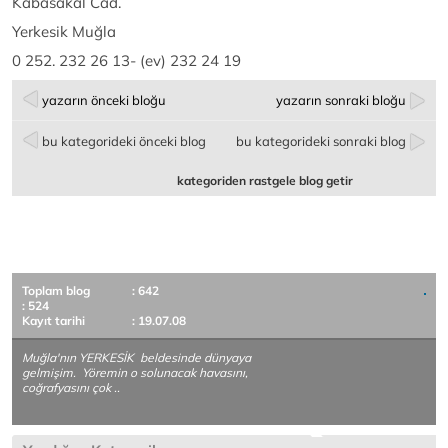
Kabasakal Cad.
Yerkesik Muğla
0 252. 232 26 13- (ev) 232 24 19
yazarın önceki bloğu
yazarın sonraki bloğu
bu kategorideki önceki blog
bu kategorideki sonraki blog
kategoriden rastgele blog getir
Toplam blog
: 642
: 524
Kayıt tarihi
: 19.07.08
Muğla'nın YERKESİK beldesinde dünyaya
gelmişim. Yöremin o solunacak havasını,
coğrafyasını çok ..