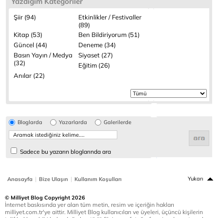
Yazdığım Kategoriler
Şiir (94)
Etkinlikler / Festivaller
(89)
Kitap (53)
Ben Bildiriyorum (51)
Güncel (44)
Deneme (34)
Basın Yayın / Medya
Siyaset (27)
(32)
Eğitim (26)
Anılar (22)
Bloglarda
Yazarlarda
Galerilerde
Sadece bu yazarın bloglarında ara
|
|
Yukarı
Anasayfa
Bize Ulaşın
Kullanım Koşulları
© Milliyet Blog Copyright 2026
İnternet baskısında yer alan tüm metin, resim ve içeriğin hakları
milliyet.com.tr'ye aittir. Milliyet Blog kullanıcıları ve üyeleri, üçüncü kişilerin