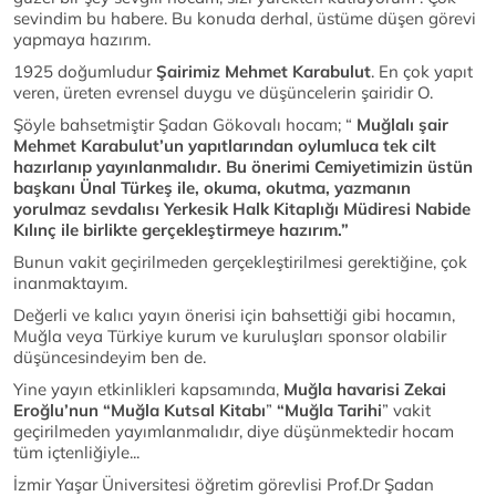
sevindim bu habere. Bu konuda derhal, üstüme düşen görevi
yapmaya hazırım.
1925 doğumludur
Şairimiz Mehmet Karabulut
. En çok yapıt
veren, üreten evrensel duygu ve düşüncelerin şairidir O.
Şöyle bahsetmiştir Şadan Gökovalı hocam; “
Muğlalı şair
Mehmet Karabulut’un yapıtlarından oylumluca tek cilt
hazırlanıp yayınlanmalıdır. Bu önerimi Cemiyetimizin üstün
başkanı Ünal Türkeş ile, okuma, okutma, yazmanın
yorulmaz sevdalısı Yerkesik Halk Kitaplığı Müdiresi Nabide
Kılınç ile birlikte gerçekleştirmeye hazırım.”
Bunun vakit geçirilmeden gerçekleştirilmesi gerektiğine, çok
inanmaktayım.
Değerli ve kalıcı yayın önerisi için bahsettiği gibi hocamın,
Muğla veya Türkiye kurum ve kuruluşları sponsor olabilir
düşüncesindeyim ben de.
Yine yayın etkinlikleri kapsamında,
Muğla havarisi Zekai
Eroğlu’nun “Muğla Kutsal Kitabı
”
“Muğla
Tarihi
” vakit
geçirilmeden yayımlanmalıdır, diye düşünmektedir hocam
tüm içtenliğiyle...
İzmir Yaşar Üniversitesi öğretim görevlisi Prof.Dr Şadan