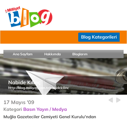
Blog Kategorileri
Ana Sayfam
Hakkımda
Bloglarım
Nabide Kılınç
http://blog.milliyet.com.tr/nabidekilinc
17 Mayıs '09
Kategori
Basın Yayın / Medya
Muğla Gazeteciler Cemiyeti Genel Kurulu'ndan