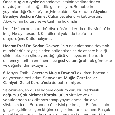
Önce
Muğla Akyaka’da
caddeye isminin verilmesinden
duyduğum mutluluğu dile getirmeliyim. Bu haberin
yayımlandığı Gazete’yi arşivime aldım. Bu konuda
Akyaka
Belediye Başkanı Ahmet Çalca
beyefendiyi kutluyorum.
Akyaka’nın kültürüne ve tarihine hakimdir.
İzmir’de "hocam, burada" diye düşünürken, kendisi Muğla’da
imiş. Ne ayrı tesadüf. Kendilerini yakında telefonla
arayacağım. Kutlamalıyım...
Hocam Prof.Dr. Şadan Gökovalı’nın
ne anlatımına doymak
mümkündür, söyleşisinden ballar akar, ne de ezbere bildiği
şiirleri okurken şiirde yarattığı gücü ve heyecanı. Kendisini
dinlemeyi tarihin en önemli
belgesi ve tanığı
olarak görmekte
ve değerlendirmekteyim..
6. Mayıs. Tarihli
Gazetem Muğla Devrim’i
okurken, hocamın
da yazısına rastladım. Sanıyorum,
Muğla
Gazeteciler
Cemiyeti Genel Kurulu’nda
da bahsetmişler.
Ve okurken, en güzel habere gönlüm vuruldu.
Yerkesik
doğumlu Şair Mehmet Karabulut’un
yirmiye yakın
yapıtlarından tek cilt hazırlanıp yayımlanmalıdır, diye
söylemektedir. Bu konuda önerisini getirmiştir. Bu önerisinin
gerçekleştirilmesi gerektiğine en çok inananlardanım. Bu çok
güzel bir şey sevgili hocam, sizi yürekten kutluyorum . Çok