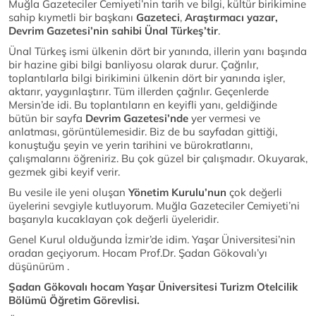
Muğla Gazeteciler Cemiyeti’nin tarih ve bilgi, kültür birikimine
sahip kıymetli bir başkanı
Gazeteci
,
Araştırmacı yazar,
Devrim Gazetesi’nin sahibi Ünal Türkeş’tir
.
Ünal Türkeş ismi ülkenin dört bir yanında, illerin yanı başında
bir hazine gibi bilgi banliyosu olarak durur. Çağrılır,
toplantılarla bilgi birikimini ülkenin dört bir yanında işler,
aktarır, yaygınlaştırır. Tüm illerden çağrılır. Geçenlerde
Mersin’de idi. Bu toplantıların en keyifli yanı, geldiğinde
bütün bir sayfa
Devrim Gazetesi’nde
yer vermesi ve
anlatması, görüntülemesidir. Biz de bu sayfadan gittiği,
konuştuğu şeyin ve yerin tarihini ve bürokratlarını,
çalışmalarını öğreniriz. Bu çok güzel bir çalışmadır. Okuyarak,
gezmek gibi keyif verir.
Bu vesile ile yeni oluşan
Yönetim Kurulu’nun
çok değerli
üyelerini sevgiyle kutluyorum. Muğla Gazeteciler Cemiyeti’ni
başarıyla kucaklayan çok değerli üyeleridir.
Genel Kurul olduğunda İzmir’de idim. Yaşar Üniversitesi’nin
oradan geçiyorum. Hocam Prof.Dr. Şadan Gökovalı’yı
düşünürüm .
Şadan Gökovalı hocam Yaşar Üniversitesi Turizm Otelcilik
Bölümü Öğretim Görevlisi.