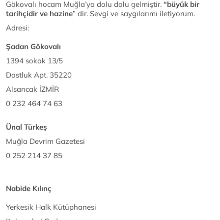
Gökovalı hocam Muğla’ya dolu dolu gelmiştir.
“büyük bir
tarihçidir ve hazine
” dir. Sevgi ve saygılarımı iletiyorum.
Adresi:
Şadan Gökovalı
1394 sokak 13/5
Dostluk Apt. 35220
Alsancak İZMİR
0 232 464 74 63
Ünal Türkeş
Muğla Devrim Gazetesi
0 252 214 37 85
Nabide Kılınç
Yerkesik Halk Kütüphanesi