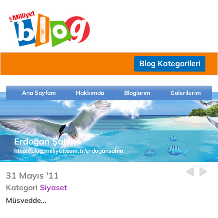
Blog Kategorileri
Ana Sayfam
Hakkımda
Bloglarım
Galerilerim
Erdoğan Şahin
http://blog.milliyet.com.tr/erdogansahin
31 Mayıs '11
Kategori
Siyaset
Müsvedde...