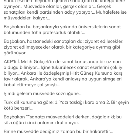
Sanat eserleri meydana getiren sanatçıları da kategorilere
ayırıyor... Müsvedde olanlar, gerçek olanlar... Gerçek
sanatçıları kendi partisinden aday yapıyor... Muhalefete ise
müsveddeleri kalıyor...
Başbakan bu başarılarıyla yakında üniversitelerin sanat
bölümünden fahri profesörlük alabilir...
Başbakan, hastanedeki sanatçıları da; ziyaret edilecekler,
ziyaret edilmeyecekler olarak bir kategoriye ayırmış gibi
görünüyor...
AKP’li İ. Melih Gökçek’in de sanat konusunda bir uzman
olduğu biliniyor... İçine tükürülecek sanat eserlerini çok iyi
biliyor... Ankara ile özdeşleşmiş Hitit Güneş Kursuna karşı
tavır alarak, Ankara’ya kendi anlayışına uygun simgeleri
kabul ettirmeye çalışmıştı...
Şimdi gelelim müsvedde sözcüğüne...
Türk dil kurumuna göre: 1. Yazı taslağı karalama 2. Bir şeyin
kötü benzeri...
Başbakan “”sanatçı müsveddeleri derken, doğaldır ki; bu
sözcüğün ikinci anlamını kullanıyor.
Birine müsvedde dediğiniz zaman bu bir hakarettir...