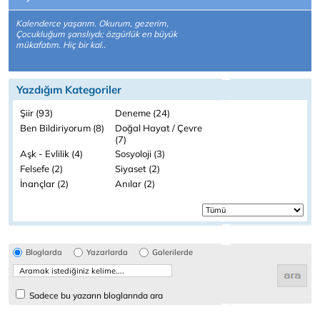
Kalenderce yaşarım. Okurum, gezerim,
Çocukluğum şanslıydı; özgürlük en büyük
mükafatım. Hiç bir kal..
Yazdığım Kategoriler
Şiir (93)
Deneme (24)
Ben Bildiriyorum (8)
Doğal Hayat / Çevre
(7)
Aşk - Evlilik (4)
Sosyoloji (3)
Felsefe (2)
Siyaset (2)
İnançlar (2)
Anılar (2)
Bloglarda
Yazarlarda
Galerilerde
Sadece bu yazarın bloglarında ara