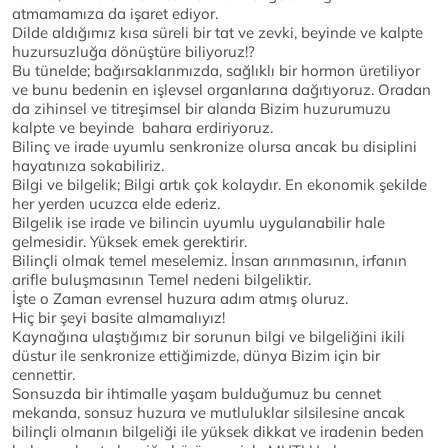
atmamamıza da işaret ediyor.
Dilde aldığımız kısa süreli bir tat ve zevki, beyinde ve kalpte
huzursuzluğa dönüştüre biliyoruz!?
Bu tünelde; bağırsaklarımızda, sağlıklı bir hormon üretiliyor
ve bunu bedenin en işlevsel organlarına dağıtıyoruz. Oradan
da zihinsel ve titreşimsel bir alanda Bizim huzurumuzu
kalpte ve beyinde bahara erdiriyoruz.
Bilinç ve irade uyumlu senkronize olursa ancak bu disiplini
hayatınıza sokabiliriz.
Bilgi ve bilgelik; Bilgi artık çok kolaydır. En ekonomik şekilde
her yerden ucuzca elde ederiz.
Bilgelik ise irade ve bilincin uyumlu uygulanabilir hale
gelmesidir. Yüksek emek gerektirir.
Bilinçli olmak temel meselemiz. İnsan arınmasının, irfanın
arifle buluşmasının Temel nedeni bilgeliktir.
İşte o Zaman evrensel huzura adım atmış oluruz.
Hiç bir şeyi basite almamalıyız!
Kaynağına ulaştığımız bir sorunun bilgi ve bilgeliğini ikili
düstur ile senkronize ettiğimizde, dünya Bizim için bir
cennettir.
Sonsuzda bir ihtimalle yaşam bulduğumuz bu cennet
mekanda, sonsuz huzura ve mutluluklar silsilesine ancak
bilinçli olmanın bilgeliği ile yüksek dikkat ve iradenin beden