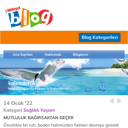
Blog Kategorileri
Ana Sayfam
Hakkımda
Bloglarım
kalenderce
http://blog.milliyet.com.tr/kalenderce
14 Ocak '22
Kategori
Sağlıklı Yaşam
MUTLULUK BAĞIRSAKTAN GEÇER
Öncelikle bir ruh, beden halimizden hemen devreye girerek