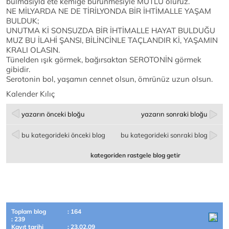
bulmasıyla ete kemiğe bürünmesiyle MUTLU oluruz.
NE MİLYARDA NE DE TİRİLYONDA BİR İHTİMALLE YAŞAM
BULDUK;
UNUTMA Kİ SONSUZDA BİR İHTİMALLE HAYAT BULDUĞU
MUZ BU İLAHİ ŞANSI, BİLİNCİNLE TAÇLANDIR Kİ, YAŞAMIN
KRALI OLASIN.
Tünelden ışık görmek, bağırsaktan SEROTONİN görmek
gibidir.
Serotonin bol, yaşamın cennet olsun, ömrünüz uzun olsun.
Kalender Kılıç
yazarın önceki bloğu
yazarın sonraki bloğu
bu kategorideki önceki blog
bu kategorideki sonraki blog
kategoriden rastgele blog getir
Toplam blog
: 164
: 239
Kayıt tarihi
: 23.02.09