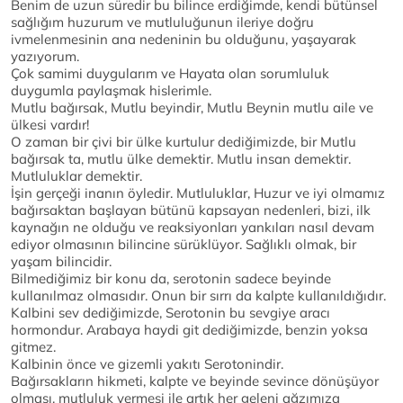
Benim de uzun süredir bu bilince erdiğimde, kendi bütünsel
sağlığım huzurum ve mutluluğunun ileriye doğru
ivmelenmesinin ana nedeninin bu olduğunu, yaşayarak
yazıyorum.
Çok samimi duygularım ve Hayata olan sorumluluk
duygumla paylaşmak hislerimle.
Mutlu bağırsak, Mutlu beyindir, Mutlu Beynin mutlu aile ve
ülkesi vardır!
O zaman bir çivi bir ülke kurtulur dediğimizde, bir Mutlu
bağırsak ta, mutlu ülke demektir. Mutlu insan demektir.
Mutluluklar demektir.
İşin gerçeği inanın öyledir. Mutluluklar, Huzur ve iyi olmamız
bağırsaktan başlayan bütünü kapsayan nedenleri, bizi, ilk
kaynağın ne olduğu ve reaksiyonları yankıları nasıl devam
ediyor olmasının bilincine sürüklüyor. Sağlıklı olmak, bir
yaşam bilincidir.
Bilmediğimiz bir konu da, serotonin sadece beyinde
kullanılmaz olmasıdır. Onun bir sırrı da kalpte kullanıldığıdır.
Kalbini sev dediğimizde, Serotonin bu sevgiye aracı
hormondur. Arabaya haydi git dediğimizde, benzin yoksa
gitmez.
Kalbinin önce ve gizemli yakıtı Serotonindir.
Bağırsakların hikmeti, kalpte ve beyinde sevince dönüşüyor
olması, mutluluk vermesi ile artık her geleni ağzımıza