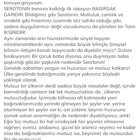
konuya giriyorum.
SEROTONİN treninin kalktığı ilk istasyon BAGİRSAK
GARIDIR. Bildiğimiz gibi Serotonin, Mutluluk, canlılık ve
zindelik gibi hislerimiz üzerinde söz sahibi olduğu gibi,
sadece duygularımızı değil vücudumuzu da yöneten bir Tanrı
İKSİRİDİR!
Aynı zamanda sinir hücrelerimizde sinyal taşıyan
nörotransmitterdir aynı zamanda; büyük bilinçle, bireysel
bilincin iletişim kanalı taşıyıcısıdır da diyebilir miyiz? Sizlere
bırakıyorum. Bir çocuk baba diyorsa, onu duymayan baba
şaşkınlığı gibi,bir şaşkınlık nedenidir Serotonin!
Genelde sabahları yorgun ve huzursuz ve mutsuz kalkarız!
Ülke genelinde baktığımızda yarıya yakınınız böyledir
yaklaşık olarak.
Mutsuz bir ülkenin derdi sadece büyük meseleler değil, içinde
barındırdığı canların tek tek mutsuzlukları da , ülkenin
mutsuzluğudur. İçimizde bilhassa alt katmanda yani
bağırsaklarımızda yerinde gitmeyen bir şeyler var, yerine
oturmayan bir şeyler var ki, üst sistemi, beynin huzuruna
çomak sokan anormaliğin de nedenidir diyebiliyoruz, artık!
Eğer biz mutsuz bir hal icindeysek her şeyimiz olmasına
rağmen; evimiz, arabamız, güzel bir ailemiz neyimiz ne kadar
olsa da, bağırsaklarımız mutsuz ise, beynimiz de mutsuzdur.
Biz de mutsuzuz!