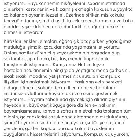
istiyorum… Büyükannemin hikâyelerini, sobanın etrafında
dinlerken, kestanenin ve kızarmış ekmeğin kokusunu, yayıkta
çalkalanan ayranın lezzetini, üzerinde biriken mis kokulu
tereyağın tadını, şimdiki asitli içeceklerden, hormonlu ve katkı
maddeli yiyeceklerden ne kadar farklı olduğunu herkesin
bilmesini istiyorum…
Kirazları, erikleri, elmaları, ağaca çıkıp toplarken yaşadığımız
mutluluğu, şimdiki çocuklarında yaşamasını istiyorum…
Onları, saatler süren bilgisayar ekranının başından alıp,
saklambaç, ip atlama, beş taş, mendil kapmaca ile
tanıştırmak istiyorum… Komşumuz Hafize teyze
hastalanınca, annemin bir çırpıda yaptığı tarhana çorbasını,
sıcak sıcak imdadına yetiştirmesini; unutulan komşuluk
ilişkileri için anlatmak istiyorum… Yaşlıların evin bereketi
olduğu dönemi, sokağa terk edilen anne ve babaların
vicdansız evlatlarına haykırmak istercesine göstermek
istiyorum… Bayram sabahında giymek için alınan giysinin
heyecanını, büyükten küçüğe göre dizilen ev halkının
bayramlaşmasını, kahvaltı sofrasının etrafında toplanan tüm
ailenin, geleneklerini çocuklarına aktarmanın mutluluğunu,
şimdi:’ bayram olsa da tatile nereye kaçsak’’diye düşünen
gençlerin, gözleri kapıda, bacada kalan büyüklerinin
duygularını, hissetmelerini istiyorum… Komşusu aç uyurken,