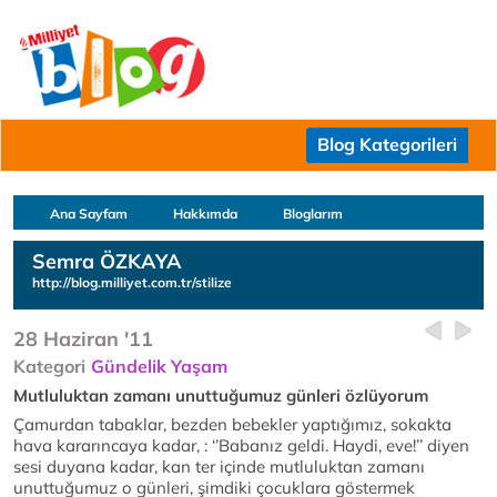
Blog Kategorileri
Ana Sayfam
Hakkımda
Bloglarım
Semra ÖZKAYA
http://blog.milliyet.com.tr/stilize
28 Haziran '11
Kategori
Gündelik Yaşam
Mutluluktan zamanı unuttuğumuz günleri özlüyorum
Çamurdan tabaklar, bezden bebekler yaptığımız, sokakta
hava kararıncaya kadar, : ‘’Babanız geldi. Haydi, eve!’’ diyen
sesi duyana kadar, kan ter içinde mutluluktan zamanı
unuttuğumuz o günleri, şimdiki çocuklara göstermek