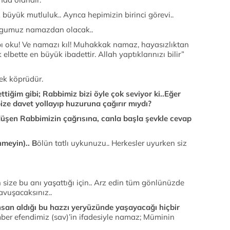
büyük mutluluk.. Ayrıca hepimizin birinci görevi..
orgumuz namazdan olacak..
bı oku! Ve namazı kıl! Muhakkak namaz, hayasızlıktan
elbette en büyük ibadettir. Allah yaptıklarınızı bilir”
rek köprüdür.
iğim gibi; Rabbimiz bizi öyle çok seviyor ki..Eğer
bize davet yollayıp huzuruna çağırır mıydı?
düşen Rabbimizin çağrısına, canla başla şevkle cevap
meyin).. B
ölün tatlı uykunuzu.. Herkesler uyurken siz
n size bu anı yaşattığı için.. Arz edin tüm gönlünüzde
kavuşacaksınız..
insan aldığı bu hazzı yeryüzünde yaşayacağı hiçbir
er efendimiz (sav)’in ifadesiyle namaz; Müminin