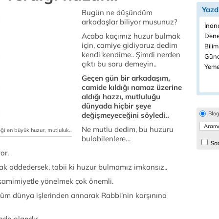
Yazd
Bugün ne düşündüm
arkadaşlar biliyor musunuz?
İnanç
Acaba kaçımız huzur bulmak
Dene
için, camiye gidiyoruz dedim
Bilim
kendi kendime.. Şimdi nerden
Günc
çıktı bu soru demeyin..
Yeme
Geçen gün bir arkadaşım,
camide kıldığı namaz üzerine
aldığı hazzı, mutluluğu
dünyada hiçbir şeye
Blo
değişmeyeceğini söyledi..
Ne mutlu dedim, bu huzuru
i en büyük huzur, mutluluk..
bulabilenlere…
Sad
yor.
ak addedersek, tabii ki huzur bulmamız imkansız..
samimiyetle yönelmek çok önemli.
tüm dünya işlerinden arınarak Rabbi’nin karşınına
nda olandır.