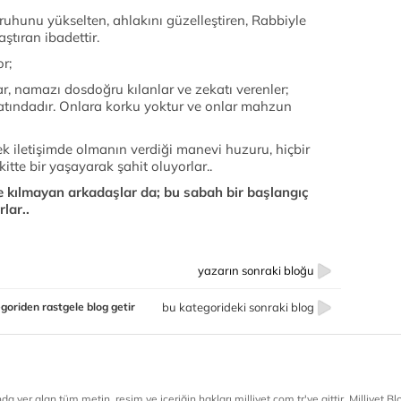
uhunu yükselten, ahlakını güzelleştiren, Rabbiyle
ştıran ibadettir.
or;
, namazı dosdoğru kılanlar ve zekatı verenler;
 katındadır. Onlara korku yoktur ve onlar mahzun
ek iletişimde olmanın verdiği manevi huzuru, hiçbir
tte bir yaşayarak şahit oluyorlar..
te kılmayan arkadaşlar da; bu sabah bir başlangıç
rlar..
yazarın sonraki bloğu
goriden rastgele blog getir
bu kategorideki sonraki blog
a yer alan tüm metin, resim ve içeriğin hakları milliyet.com.tr'ye aittir. Milliyet Blog