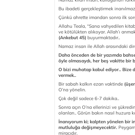
Bu ibadeti gerçekleştirmek inanılmaz 
Çünkü ahrette imandan sonra ilk s
Allahu Teala, “Sana vahyedilen kita
ve kötülükten alıkoyar. Allah’ı anmak 
(Ankebut 45)
buyurmaktadır..
Namaz insan ile Allah arasındaki di
Daha önceden de bir yazımda bahsett
öyle olmasaydı, her beş vakitte bir 
O bizi muhatap kabul ediyor.. Bize 
vermek..
Bir sabah kalkın ezan vaktinde
(üşen
O’na yönelin.
Çok değil sadece 6-7 dakika..
Sonra açın O’na ellerinizi ve şükredi
olanları.. Görün bakın nasıl huzura 
İnanıyorum ki; kalpten yönelen bir 
mutluluğa değişmeyecektir.
Peygamb
miracıdır.