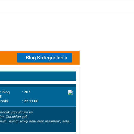
Blog Kategorileri
m blog
: 287
6
tarihi
: 22.11.08
menlik yapıyorum ve
m. Çocukları çok
rum. Yüreği sevgi dolu olan insanlara, sela..