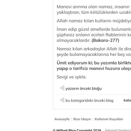
Manevi arınma olan namaz, insanın r
yaklaştıran, tüm kötülüklerden uzakla
Allah namaz kılan kullarını müjdeliy
İman edip güzel amellerde bulunanlar
şüphesiz onların ecirleri Rablerinin
olmayacaklardır.
(Bakara-277)
Namaz kılan arkadaşlar Allah ile dir
şeyde bulamayacaklarına her beş vaki
Ümit ediyorum ki; bu yazımla birlik
yapıp o tarifsiz manevi huzura ulaşı
Sevgi ve ışıkla.
yazarın önceki bloğu
bu kategorideki önceki blog
kate
|
|
Anasayfa
Bize Ulaşın
Kullanım Koşulları
İnternet baskısınd
© Milliyet Blog Copyright 2026