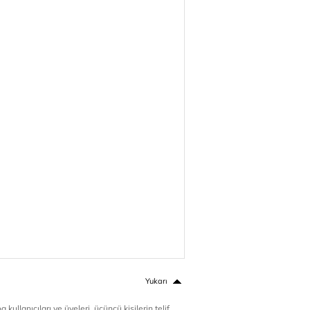
Yukarı
 kullanıcıları ve üyeleri, üçüncü kişilerin telif