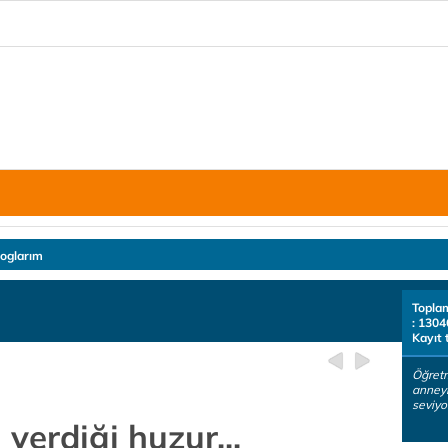
loglarım
Topla
: 1304
Kayıt 
Öğret
anneyi
seviyo
verdiği huzur...