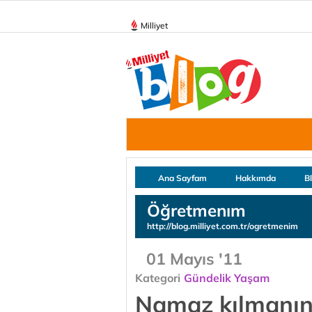
Milliyet
Ana Sayfam
Hakkımda
B
Öğretmenım
http://blog.milliyet.com.tr/ogretmenim
01 Mayıs '11
Kategori
Gündelik Yaşam
Namaz kılmanın 