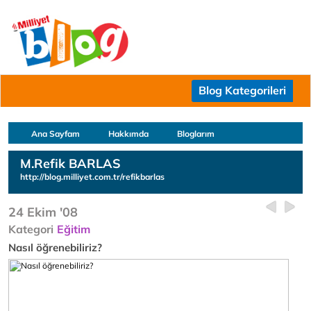
Blog Kategorileri
Ana Sayfam
Hakkımda
Bloglarım
M.Refik BARLAS
http://blog.milliyet.com.tr/refikbarlas
24 Ekim '08
Kategori
Eğitim
Nasıl öğrenebiliriz?