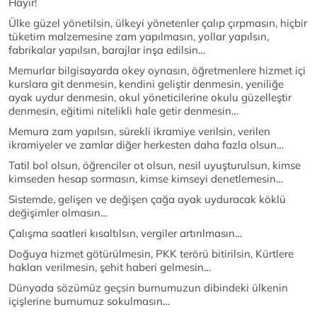
Hayır!
Ülke güzel yönetilsin, ülkeyi yönetenler çalıp çırpmasın, hiçbir
tüketim malzemesine zam yapılmasın, yollar yapılsın,
fabrikalar yapılsın, barajlar inşa edilsin…
Memurlar bilgisayarda okey oynasın, öğretmenlere hizmet içi
kurslara git denmesin, kendini geliştir denmesin, yeniliğe
ayak uydur denmesin, okul yöneticilerine okulu güzelleştir
denmesin, eğitimi nitelikli hale getir denmesin…
Memura zam yapılsın, sürekli ikramiye verilsin, verilen
ikramiyeler ve zamlar diğer herkesten daha fazla olsun…
Tatil bol olsun, öğrenciler ot olsun, nesil uyuşturulsun, kimse
kimseden hesap sormasın, kimse kimseyi denetlemesin…
Sistemde, gelişen ve değişen çağa ayak uyduracak köklü
değişimler olmasın…
Çalışma saatleri kısaltılsın, vergiler artırılmasın…
Doğuya hizmet götürülmesin, PKK terörü bitirilsin, Kürtlere
hakları verilmesin, şehit haberi gelmesin…
Dünyada sözümüz geçsin burnumuzun dibindeki ülkenin
içişlerine burnumuz sokulmasın…