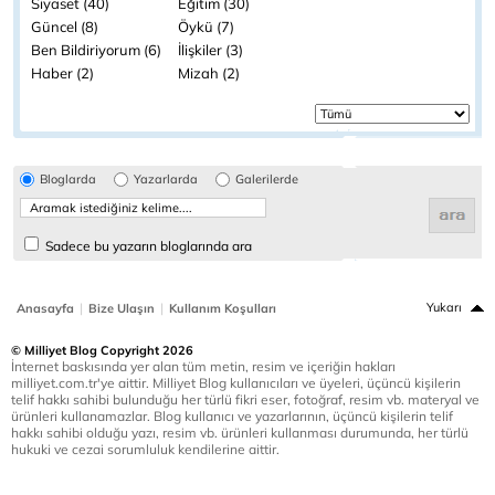
Siyaset (40)
Eğitim (30)
Güncel (8)
Öykü (7)
Ben Bildiriyorum (6)
İlişkiler (3)
Haber (2)
Mizah (2)
Bloglarda
Yazarlarda
Galerilerde
Sadece bu yazarın bloglarında ara
|
|
Yukarı
Anasayfa
Bize Ulaşın
Kullanım Koşulları
© Milliyet Blog Copyright 2026
İnternet baskısında yer alan tüm metin, resim ve içeriğin hakları
milliyet.com.tr'ye aittir. Milliyet Blog kullanıcıları ve üyeleri, üçüncü kişilerin
telif hakkı sahibi bulunduğu her türlü fikri eser, fotoğraf, resim vb. materyal ve
ürünleri kullanamazlar. Blog kullanıcı ve yazarlarının, üçüncü kişilerin telif
hakkı sahibi olduğu yazı, resim vb. ürünleri kullanması durumunda, her türlü
hukuki ve cezai sorumluluk kendilerine aittir.