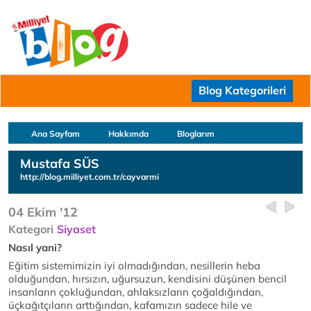
Blog Kategorileri
Ana Sayfam
Hakkımda
Bloglarım
Mustafa SÜS
http://blog.milliyet.com.tr/cayvarmi
04 Ekim '12
Kategori
Siyaset
Nasıl yani?
Eğitim sistemimizin iyi olmadığından, nesillerin heba
olduğundan, hırsızın, uğursuzun, kendisini düşünen bencil
insanların çokluğundan, ahlaksızların çoğaldığından,
üçkağıtçıların arttığından, kafamızın sadece hile ve