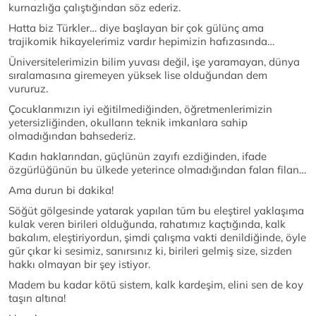
kurnazlığa çalıştığından söz ederiz.
Hatta biz Türkler… diye başlayan bir çok gülünç ama
trajikomik hikayelerimiz vardır hepimizin hafızasında…
Üniversitelerimizin bilim yuvası değil, işe yaramayan, dünya
sıralamasına giremeyen yüksek lise olduğundan dem
vururuz.
Çocuklarımızın iyi eğitilmediğinden, öğretmenlerimizin
yetersizliğinden, okulların teknik imkanlara sahip
olmadığından bahsederiz.
Kadın haklarından, güçlünün zayıfı ezdiğinden, ifade
özgürlüğünün bu ülkede yeterince olmadığından falan filan…
Ama durun bi dakika!
Söğüt gölgesinde yatarak yapılan tüm bu eleştirel yaklaşıma
kulak veren birileri olduğunda, rahatımız kaçtığında, kalk
bakalım, eleştiriyordun, şimdi çalışma vakti denildiğinde, öyle
gür çıkar ki sesimiz, sanırsınız ki, birileri gelmiş size, sizden
hakkı olmayan bir şey istiyor.
Madem bu kadar kötü sistem, kalk kardeşim, elini sen de koy
taşın altına!