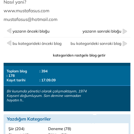
Nasıl yani?
www.mustafasus.com
mustafasus@hotmail.com
yazarın önceki bloğu
yazarın sonraki bloğu
bu kategorideki önceki blog
bu kategorideki sonraki blog
kategoriden rastgele blog getir
Toplam blog
: 394
: 178
Kayıt tarihi
: 17.09.09
Bir kurumda yönetici olarak çalışmaktayım, 1974
Kayseri doğumluyum. Son demine varmadan
hayatın h..
Yazdığım Kategoriler
Şiir (204)
Deneme (78)