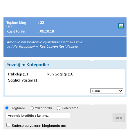
Toplam blog
: 22
: 52
Kayıt tarihi
: 05.10.18
Amerika'nin Kalifornia eyaletinde Lisansli Evlilik
ve Aile Terapistiyim. Koc Universitesi Psikolo..
Yazdığım Kategoriler
Psikoloji (11)
Ruh Sağlığı (10)
Sağlıklı Yaşam (1)
Bloglarda
Yazarlarda
Galerilerde
Sadece bu yazarın bloglarında ara