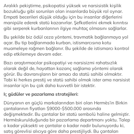
Aralıklı pekiştirme, psikopatisi yüksek ve narsisistik kişilik
bozukluğu gibi sorunları olan insanlarda büyük rol oynar.
Empati becerileri düşük olduğu için bu insanlar diğerlerini
manipüle ederek statü kazanırlar. Şefkatlerini ekmek kırıntısı
gibi serperek kurbanlarının ilgiye muhtaç olmasını sağlarlar.
Bu şekilde biz ödül ceza yöntemi, travmatik bağlanmaya yol
açar. Bu tip bağlanmada kurban, istismarcısına kotu
muameleye rağmen bağlanır. Bu şekilde de istismarcı kontrol
edip etkilemeye devam eder.
Bazı araştırmacılar psikopatiyi ve narsisizmi rahatsızlık
olarak değil de, hayattan kazanç sağlama yöntemi olarak
görür. Bu davranışların bir amacı da statü sahibi olmaktır.
Tabi ki herkes prestij ve statü sahibi olmak ister ama narsisist
insanlar için bu çok daha kuvvetli bir istektir.
I
ç
güdüler ve pazarlama stratejileri:
Dünyanın en güçlü markalarından biri olan Hermès’in Birkin
çantalarının fiyatları $9000-$500.000 arasında
değişmektedir. Bu çantalar bir statü sembolü haline gelmiştir.
Hermèskurulduğunda bir pazarlama departmanı yoktu. Talep
o kadar yüksekti ve çantalar o kadar nadir bulunuyordu ki,
satış görevlisi alıcıya göre daha prestijliydi. Bu çantaları