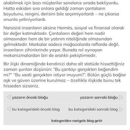
alabilmek için bazı müşteriler senelerce sırada bekliyordu.
Hatta eskiden sıra onlara geldiği zaman çantaların
boyutunu, rengini, derisini bile seçemiyorlardı – ne çıkarsa
onunla yetiniyorlardı.
Narsisist insanların aksine Hermès, sosyal ve finansal olarak
bir değer katmaktadır. Çantaların değeri hem nadir
olmasından hem de bir yatırım niteliğinde olmasından
gelmektedir. Markalar sadece mağazalarda raflarda değil,
insanların zihinlerinde yaşar. Burada rol oynayan
mekanizmalardan biri de aralıklı pekiştirmedir.
Bir ilişki dinamiğinde kendinizi daha alt statüde hissettiğiniz
zaman şunları düşünün: “Bu çantayı gerçekten beğendim
mi?” “Bu saati gerçekten istiyor muyum?”. Bütün güçlü bağlar
aşk ve güven üzerine kurulmaz – özellikle ilişkide bunu tek
hisseden sizseniz.
yazarın önceki bloğu
yazarın sonraki bloğu
bu kategorideki önceki blog
bu kategorideki sonraki blog
kategoriden rastgele blog getir