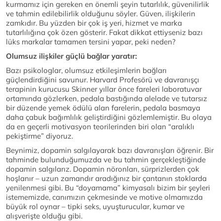
kurmamız için gereken en önemli şeyin tutarlılık, güvenilirlik
ve tahmin edilebilirlik olduğunu söyler. Güven, ilişkilerin
zamkıdır. Bu yüzden bir çok iş yeri, hizmet ve marka
tutarlılığına çok özen gösterir. Fakat dikkat ettiyseniz bazı
lüks markalar tamamen tersini yapar, peki neden?
Olumsuz ilişkiler güçlü bağlar yaratır:
Bazı psikologlar, olumsuz etkileşimlerin bağları
güçlendirdiğini savunur. Harvard Profesörü ve davranışçı
terapinin kurucusu Skinner yıllar önce fareleri laboratuvar
ortamında gözlerken, pedala bastığında alelade ve tutarsız
bir düzende yemek ödülü alan farelerin, pedala basmaya
daha çabuk bağımlılık geliştirdiğini gözlemlemiştir. Bu olaya
da en geçerli motivasyon teorilerinden biri olan “aralıklı
pekiştirme” diyoruz.
Beynimiz, dopamin salgılayarak bazı davranışları öğrenir. Bir
tahminde bulunduğumuzda ve bu tahmin gerçekleştiğinde
dopamin salgılarız. Dopamin nöronları, sürprizlerden çok
hoşlanır – uzun zamandır aradığınız bir çantanın stoklarda
yenilenmesi gibi. Bu “doyamama” kimyasalı bizim bir şeyleri
istememizde, canımızın çekmesinde ve motive olmamızda
büyük rol oynar – tipki seks, uyuşturucular, kumar ve
alışverişte olduğu gibi.