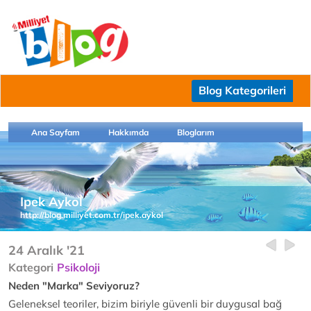
Blog Kategorileri
Ana Sayfam
Hakkımda
Bloglarım
Ipek Aykol
http://blog.milliyet.com.tr/ipek.aykol
24 Aralık '21
Kategori
Psikoloji
Neden "Marka" Seviyoruz?
Geleneksel teoriler, bizim biriyle güvenli bir duygusal bağ