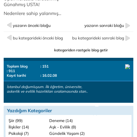
Günahmış USTA!
Nedenlere sahip yalanmış...
yazarın önceki bloğu
yazarın sonraki bloğu
bu kategorideki önceki blog
bu kategorideki sonraki blog
kategoriden rastgele blog getir
Toplam blog
: 151
: 911
Kayıt tarihi
: 16.02.08
İstanbul doğumluyum. İlk öğretim, üniversite,
askerlik ve evlilik hazırlıkları sıralamasında stan..
Yazdığım Kategoriler
Şiir (99)
Deneme (14)
İlişkiler (14)
Aşk - Evlilik (8)
Psikoloji (7)
Gündelik Yaşam (2)