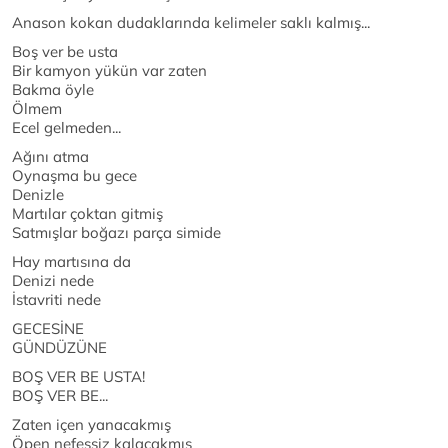
Anason kokan dudaklarında kelimeler saklı kalmış...
Boş ver be usta
Bir kamyon yükün var zaten
Bakma öyle
Ölmem
Ecel gelmeden...
Ağını atma
Oynaşma bu gece
Denizle
Martılar çoktan gitmiş
Satmışlar boğazı parça simide
Hay martısına da
Denizi nede
İstavriti nede
GECESİNE
GÜNDÜZÜNE
BOŞ VER BE USTA!
BOŞ VER BE...
Zaten içen yanacakmış
Öpen nefessiz kalacakmış