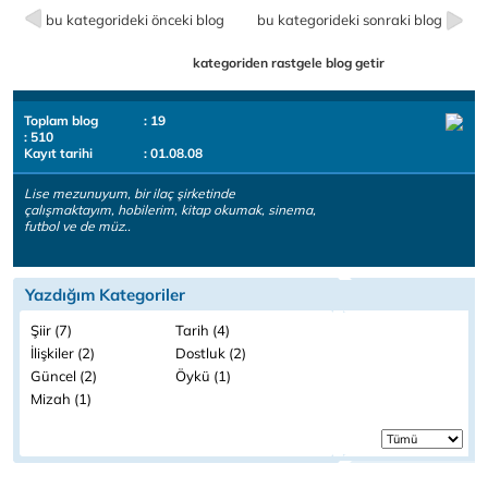
bu kategorideki önceki blog
bu kategorideki sonraki blog
kategoriden rastgele blog getir
Toplam blog
: 19
: 510
Kayıt tarihi
: 01.08.08
Lise mezunuyum, bir ilaç şirketinde
çalışmaktayım, hobilerim, kitap okumak, sinema,
futbol ve de müz..
Yazdığım Kategoriler
Şiir (7)
Tarih (4)
İlişkiler (2)
Dostluk (2)
Güncel (2)
Öykü (1)
Mizah (1)