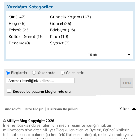
Yazdığım Kategoriler
Şiir (147)
Gündelik Yaşam (107)
Blog (26)
Güncel (25)
Felsefe (23)
Edebiyat (16)
Kültür - Sanat (15)
Kitap (10)
Deneme (8)
Siyaset (8)
Bloglarda
Yazarlarda
Galerilerde
Sadece bu yazarın bloglarında ara
|
|
Yukarı
Anasayfa
Bize Ulaşın
Kullanım Koşulları
© Milliyet Blog Copyright 2026
İnternet baskısında yer alan tüm metin, resim ve içeriğin hakları
milliyet.com.tr'ye aittir. Milliyet Blog kullanıcıları ve üyeleri, üçüncü kişilerin
telif hakkı sahibi bulunduğu her türlü fikri eser, fotoğraf, resim vb. materyal ve