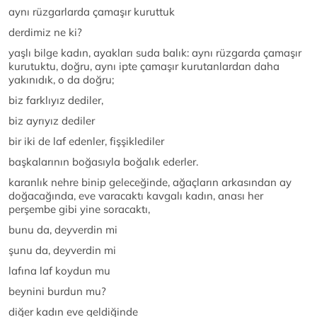
aynı rüzgarlarda çamaşır kuruttuk
derdimiz ne ki?
yaşlı bilge kadın, ayakları suda balık: aynı rüzgarda çamaşır
kurutuktu, doğru, aynı ipte çamaşır kurutanlardan daha
yakınıdık, o da doğru;
biz farklıyız dediler,
biz ayrıyız dediler
bir iki de laf edenler, fişşiklediler
başkalarının boğasıyla boğalık ederler.
karanlık nehre binip geleceğinde, ağaçların arkasından ay
doğacağında, eve varacaktı kavgalı kadın, anası her
perşembe gibi yine soracaktı,
bunu da, deyverdin mi
şunu da, deyverdin mi
lafına laf koydun mu
beynini burdun mu?
diğer kadın eve geldiğinde