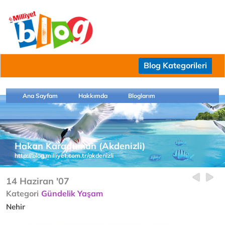
Blog Kategorileri
Ana Sayfam
Hakkımda
Bloglarım
Hakan Karaduman (Akdenizli)
http://blog.milliyet.com.tr/akdenizli
14 Haziran '07
Kategori
Gündelik Yaşam
Nehir