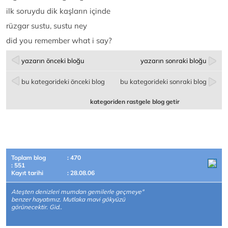
ilk soruydu dik kaşların içinde
rüzgar sustu, sustu ney
did you remember what i say?
yazarın önceki bloğu
yazarın sonraki bloğu
bu kategorideki önceki blog
bu kategorideki sonraki blog
kategoriden rastgele blog getir
Toplam blog
: 470
: 551
Kayıt tarihi
: 28.08.06
Ateşten denizleri mumdan gemilerle geçmeye"
benzer hayatımız. Mutlaka mavi gökyüzü
görünecektir. Gid..