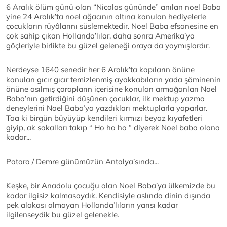
6 Aralık ölüm günü olan “Nicolas gününde” anılan noel Baba
yine 24 Aralık’ta noel ağacının altına konulan hediyelerle
çocukların rüyâlarını süslemektedir. Noel Baba efsanesine en
çok sahip çıkan Hollanda’lılar, daha sonra Amerika’ya
göçleriyle birlikte bu güzel geleneği oraya da yaymışlardır.
Nerdeyse 1640 senedir her 6 Aralık’ta kapıların önüne
konulan gıcır gıcır temizlenmiş ayakkabıların yada şöminenin
önüne asılmış çorapların içerisine konulan armağanları Noel
Baba’nın getirdiğini düşünen çocuklar, ilk mektup yazma
deneylerini Noel Baba’ya yazdıkları mektuplarla yaparlar.
Taa ki birgün büyüyüp kendileri kırmızı beyaz kıyafetleri
giyip, ak sakalları takıp “ Ho ho ho “ diyerek Noel baba olana
kadar...
Patara / Demre günümüzün Antalya’sında...
Keşke, bir Anadolu çocuğu olan Noel Baba’ya ülkemizde bu
kadar ilgisiz kalmasaydık. Kendisiyle aslında dinin dışında
pek alakası olmayan Hollanda’lıların yarısı kadar
ilgilenseydik bu güzel gelenekle.