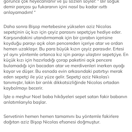
görünce çok heyecanlanır ve şu sözleri söyler: “ Bir soğuk
demir parçası şu fukaranın içini nasıl bu kadar ısıttı
anlayamadım! “
Daha sonra Bişop mertebesine yükselen aziz Nicolas
sepetçinin üç kızı için çeyiz parasını sepetçiye hediye eder.
Karşısındakini utandırmamak için bir çorabın içerisine
koyduğu parayı açık olan pencereden içeriye atar ve ordan
hemen uzaklaşır. Bu para büyük kızın çeyiz parasıdır. Ertesi
yıl aynı yöntemle ortanca kız için parayı ulaştırır sepetçiye. En
küçük kızı için hazırladığı çorap paketini açık pencere
bulamadığı için bacadan atar ve merdivenleri inerken ayağı
kayar ve düşer. Bu esnada evin arkasındaki patırtıyı merak
eden sepetçi ile yüz yüze gelir. Sepetçi aziz Nikolas’ı
tanımıştır, lakin bir anlık dikkatsizliğinde Nicolas ortadan
kaybolmayı becerir.
İşte o meşhur Noel baba hikâyeleri sepet satan fakir babanın
anlatımlarıyla başlar.
Servetinin hemen hemen tamamını bu yöntemle fakirlere
dağıtan aziz Bişop Nicolas efsanesi doğmuştur.