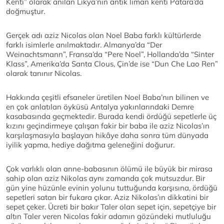
Kenti” olarak anılan Likya’nın antik liman kenti Patara’da
doğmuştur.
Gerçek adı aziz Nicolas olan Noel Baba farklı kültürlerde
farklı isimlerle anılmaktadır. Almanya’da “Der
Weinachtsmann”, Fransa’da “Pere Noel”, Hollanda’da “Sinter
Klass”, Amerika’da Santa Clous, Çin’de ise “Dun Che Lao Ren”
olarak tanınır Nicolas.
Hakkında çeşitli efsaneler üretilen Noel Baba’nın bilinen ve
en çok anlatılan öyküsü Antalya yakınlarındaki Demre
kasabasında geçmektedir. Burada kendi ördüğü sepetlerle üç
kızını geçindirmeye çalışan fakir bir baba ile aziz Nicolas’ın
karşılaşmasıyla başlayan hikâye daha sonra tüm dünyada
iyilik yapma, hediye dağıtma geleneğini doğurur.
Çok varlıklı olan anne-babasının ölümü ile büyük bir mirasa
sahip olan aziz Nikolas aynı zamanda çok mutsuzdur. Bir
gün yine hüzünle evinin yolunu tuttuğunda karşısına, ördüğü
sepetleri satan bir fukara çıkar. Aziz Nikolas’ın dikkatini bir
sepet çeker. Ücreti bir bakır Taler olan sepet için, sepetçiye bir
altın Taler veren Nicolas fakir adamın gözündeki mutluluğu