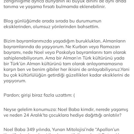
zenginliğime ayrıca dünyanın iki büyük dinini de aynı anda
tanıma ve yaşama fırsatı bulmamda eklenebilinir.
Blog günlüğümde arada sırada bu durumumun
eksiklerinden, olumsuz yönlerinden bahsettim.
Bizim bayramlarımızda yaşadığım buruklukları, Almanların
bayramlarında da yaşıyorum. Ne Kurban veya Ramazan
bayramı, nede Noel veya Paskalya bayramlarını tam olarak
sahiplenebiliyorum. Ama bir Alman’ın Türk kültürünü yada
bir Türk’ün Alman kültürünü tam olarak anlayamamasına
karşın ben ve benim gibiler her ikisini de anlayabiliyoruz.Yani
bu çok kültürlülüğün getirdiği güzellikleri kadar eksiklerini de
yaşıyorum.
Pardon; girişi biraz fazla uzattım: (
Neyse gelelim konumuza: Noel Baba kimdir, nerede yaşamış
ve neden 24 Aralık’ta çocuklara hediye dağıttığı anlatılır?
Noel Baba 349 yılında, Yunan Mitolojisi’nde “Apollon’un