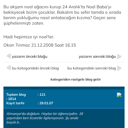
Bu akşam noel ağacını kurup 24 Aralık’ta Noel Baba’yı
bekleyecek bizim çocuklar. Bakalım bu sefer tamda o sırada
benim yokluğumu nasıl anlatacağım kızıma? Geçen sene
şüphelenmişti zaten.
Hadi hepimize iyi noel’ler.
Okan Tınmaz 21.12.2008 Saat 16.15
yazarın önceki bloğu
yazarın sonraki bloğu
bu kategorideki önceki blog
bu kategorideki sonraki blog
kategoriden rastgele blog getir
Toplam blog
: 121
: 1814
Kayıt tarihi
: 29.01.07
Almanya'da doğdum. Haylaz bir öğrenciydim. 16
yaşımdan beri ticaretle ilgileniyorum. Şu anda
büyük b..