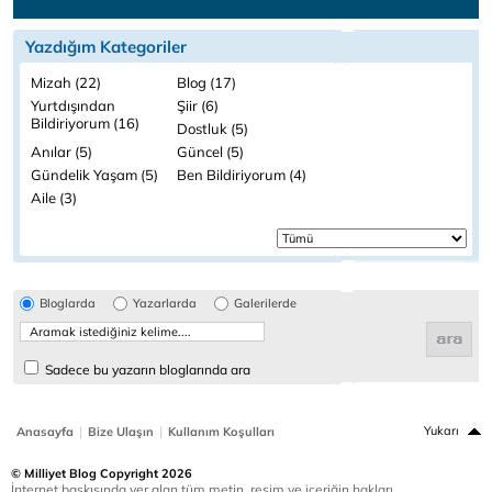
Yazdığım Kategoriler
Mizah (22)
Blog (17)
Yurtdışından
Şiir (6)
Bildiriyorum (16)
Dostluk (5)
Anılar (5)
Güncel (5)
Gündelik Yaşam (5)
Ben Bildiriyorum (4)
Aile (3)
Bloglarda
Yazarlarda
Galerilerde
Sadece bu yazarın bloglarında ara
|
|
Yukarı
Anasayfa
Bize Ulaşın
Kullanım Koşulları
© Milliyet Blog Copyright 2026
İnternet baskısında yer alan tüm metin, resim ve içeriğin hakları