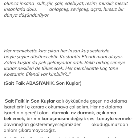
olunca insana sulh,şiir, şair, edebiyat, resim, musiki; mesut
insanlarla dolu, anlaşmış, sevişmiş, açsız, hırssız bir
dünya düşündürüyor.
Her memlekette kıra çıkan her insan kuş sesleriyle
böyle şeyler düşünecektir. Kostantin Efendi mani oluyor.
Zaten kuşlar da pek gelmiyorlar artık. Belki birkaç seneye
kadar nesilleri de tükenecek. Her memlekette kaç tane
Kostantin Efendi var kimbilir?...”
(
Sait Faik ABASIYANIK, Son Kuşlar)
Sait Faik’in Son Kuşlar
adlı öyküsünde geçen noktalama
işaretlerini çıkararak okumaya çalışalım. Her noktalama
işaretinin gereği olan -
durmak, az durmak, açıklama
beklemek, birinin konuşmasını değişik ses tonuyla vermek
-
davranışları gösteremeyeceğimizden okuduğumuzdan
anlam çıkaramayacağız.