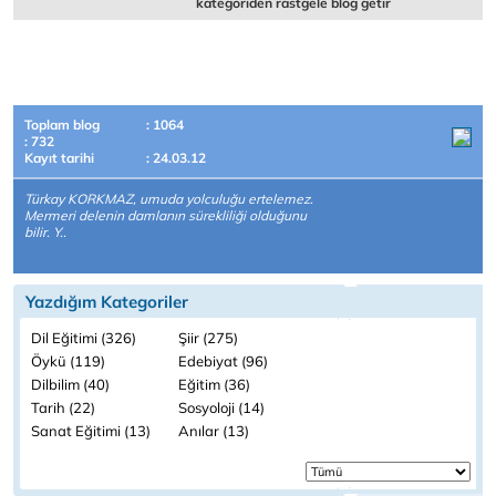
kategoriden rastgele blog getir
Toplam blog
: 1064
: 732
Kayıt tarihi
: 24.03.12
Türkay KORKMAZ, umuda yolculuğu ertelemez.
Mermeri delenin damlanın sürekliliği olduğunu
bilir. Y..
Yazdığım Kategoriler
Dil Eğitimi (326)
Şiir (275)
Öykü (119)
Edebiyat (96)
Dilbilim (40)
Eğitim (36)
Tarih (22)
Sosyoloji (14)
Sanat Eğitimi (13)
Anılar (13)