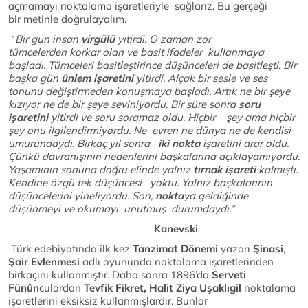
açmamayı noktalama işaretleriyle sağlarız. Bu gerçeği
bir metinle doğrulayalım.
“
Bir gün insan
virgülü
yitirdi. O zaman zor
tümcelerden korkar olan ve basit ifadeler kullanmaya
başladı. Tümceleri basitleştirince düşünceleri de basitleşti. Bir
başka gün
ünlem işaretini
yitirdi. Alçak bir sesle ve ses
tonunu değiştirmeden konuşmaya başladı. Artık ne bir şeye
kızıyor ne de bir şeye seviniyordu. Bir süre sonra
soru
işaretini
yitirdi ve soru soramaz oldu. Hiçbir şey ama hiçbir
şey onu ilgilendirmiyordu. Ne evren ne dünya ne de kendisi
umurundaydı. Birkaç yıl sonra
iki nokta
işaretini arar oldu.
Çünkü davranışının nedenlerini başkalarına açıklayamıyordu.
Yaşamının sonuna doğru elinde yalnız
tırnak işareti
kalmıştı.
Kendine özgü tek düşüncesi yoktu. Yalnız başkalarının
düşüncelerini yineliyordu. Son,
nokta
ya geldiğinde
düşünmeyi ve okumayı unutmuş durumdaydı.”
Kanevski
Türk edebiyatında ilk kez
Tanzimat Dönemi
yazarı
Şinasi
,
Şair Evlenmesi
adlı oyununda noktalama işaretlerinden
birkaçını kullanmıştır. Daha sonra 1896’da
Serveti
Fünûn
culardan
Tevfik Fikret, Halit Ziya Uşaklıgil
noktalama
işaretlerini eksiksiz kullanmışlardır. Bunlar