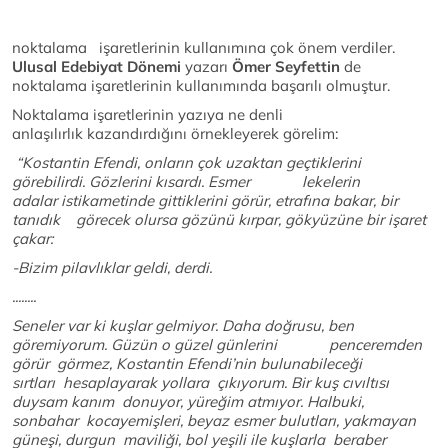
noktalama işaretlerinin kullanımına çok önem verdiler.
Ulusal Edebiyat Dönemi
yazarı
Ömer Seyfettin
de
noktalama işaretlerinin kullanımında başarılı olmuştur.
Noktalama işaretlerinin yazıya ne denli
anlaşılırlık kazandırdığını örnekleyerek görelim:
“Kostantin Efendi, onların çok uzaktan geçtiklerini
görebilirdi. Gözlerini kısardı. Esmer lekelerin
adalar istikametinde gittiklerini görür, etrafına bakar, bir
tanıdık görecek olursa gözünü kırpar, gökyüzüne bir işaret
çakar:
-Bizim pilavlıklar geldi, derdi.
........
Seneler var ki kuşlar gelmiyor. Daha doğrusu, ben
göremiyorum. Güzün o güzel günlerini penceremden
görür görmez, Kostantin Efendi’nin bulunabileceği
sırtları hesaplayarak yollara çıkıyorum. Bir kuş cıvıltısı
duysam kanım donuyor, yüreğim atmıyor. Halbuki,
sonbahar kocayemişleri, beyaz esmer bulutları, yakmayan
güneşi, durgun maviliği, bol yeşili ile kuşlarla beraber