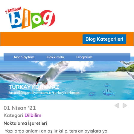
Blog Kategorileri
Ana Sayfam
Hakkımda
Bloglarım
TURKAY KORKMAZ
http://blog.milliyet.com.tr/turkaykorkmaz
01 Nisan '21
Kategori
Dilbilim
Noktalama İşaretleri
Yazılarda anlamı anlaşılır kılıp, ters anlayışlara yol