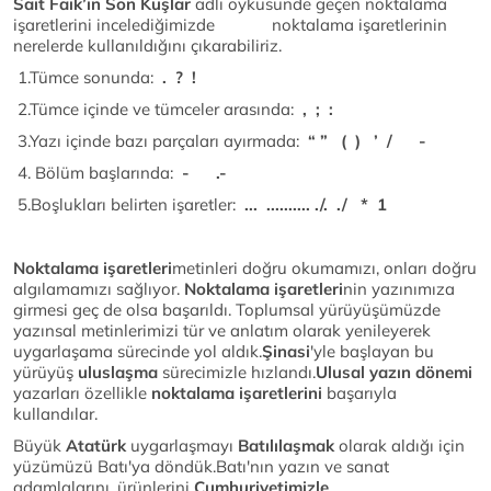
Sait Faik’in Son Kuşlar
adlı öyküsünde geçen noktalama
işaretlerini incelediğimizde noktalama işaretlerinin
nerelerde kullanıldığını çıkarabiliriz.
1.Tümce sonunda:
. ? !
2.Tümce içinde ve tümceler arasında:
, ; :
3.Yazı içinde bazı parçaları ayırmada:
“ ” ( ) ’ / -
4. Bölüm başlarında:
- .-
5.Boşlukları belirten işaretler:
... .......... ./. ./ * 1
Noktalama işaretleri
metinleri doğru okumamızı, onları doğru
algılamamızı sağlıyor.
Noktalama işaretleri
nin yazınımıza
girmesi geç de olsa başarıldı. Toplumsal yürüyüşümüzde
yazınsal metinlerimizi tür ve anlatım olarak yenileyerek
uygarlaşama sürecinde yol aldık.
Şinasi
'yle başlayan bu
yürüyüş
uluslaşma
sürecimizle hızlandı.
Ulusal yazın dönemi
yazarları özellikle
noktalama işaretlerini
başarıyla
kullandılar.
Büyük
Atatürk
uygarlaşmayı
Batılılaşmak
olarak aldığı için
yüzümüzü Batı'ya döndük.Batı'nın yazın ve sanat
adamlalarını, ürünlerini
Cumhuriyetimizle