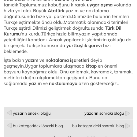
tanıdık.Toplumumuz kabuğunu kırarak
uygarlaşma
yolunda
hızla yol aldı. Büyük
Atatürk
yazım ve noktalama
doğrultusunda bize yol gösterdi.Dilimizde bulunan terimleri
Türkçeleştirmekte öncü oldu.Matematik alanındaki terimleri
Türkçeleştirdi.Dilmizi geliştirmek doğrultusunda
Türk Dil
Kurumu
'nu kurdu.Türkçe hızla bilim,yazın yapıtlarında
yeterliliğini kanıtladı. Ancak yapılacak işlerimizin çokluğu da
bir gerçek. Türkçe konusunda
yurttaşlık görevi
bizi
beklemede.
İşte bakın
yazım
ve
noktalama işaretleri
deyip
geçmeyin.Uygar toplumlara ulaşmada
kitap
en önemli
başvuru kaynağımız oldu. Onu anlamak, kavramak, tanımak,
metinleri doğru algılamaktan geçiyordu. Bunu da
sağlamada
yazım
ve
noktalamaya
özen göstereceğiz..
yazarın önceki bloğu
yazarın sonraki bloğu
bu kategorideki önceki blog
bu kategorideki sonraki blog