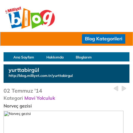
Blog Kategorileri
Ana Sayfam
Hakkımda
Bloglarım
yurttabirgül
http://blog.milliyet.com.tr/yurttabirgul
02 Temmuz '14
Kategori
Mavi Yolculuk
Norveç gezisi